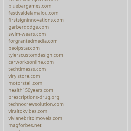
bluebargames.com
festivaldelamalou.com
firstsigninnovations.com
garberdodge.com
swim-wears.com
forgrantedmedia.com
peolpstar.com
tylerscustomdesign.com
carworksonline.com
techtimesss.com
virylstore.com
motorstell.com
health150years.com
prescriptions-drug.org
technocrewsolution.com
viraltokvibes.com
vivianebritoimoveis.com
magforbes.net