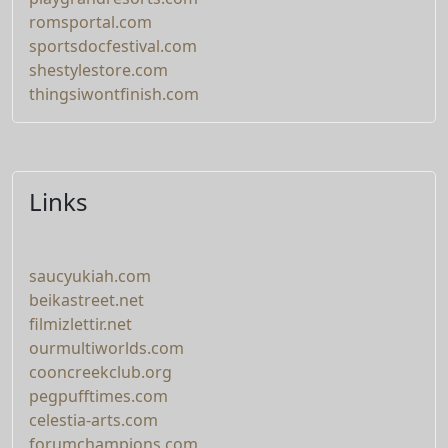
romsportal.com
sportsdocfestival.com
shestylestore.com
thingsiwontfinish.com
Links
saucyukiah.com
beikastreet.net
filmizlettir.net
ourmultiworlds.com
cooncreekclub.org
pegpufftimes.com
celestia-arts.com
forumchampions.com