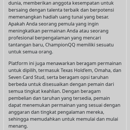
dunia, memberikan anggota kesempatan untuk
bersaing dengan talenta terbaik dan berpotensi
memenangkan hadiah uang tunai yang besar.
Apakah Anda seorang pemula yang ingin
meningkatkan permainan Anda atau seorang
profesional berpengalaman yang mencari
tantangan baru, ChampionQQ memiliki sesuatu
untuk semua orang.
Platform ini juga menawarkan beragam permainan
untuk dipilih, termasuk Texas Hold’em, Omaha, dan
Seven Card Stud, serta beragam opsi taruhan
berbeda untuk disesuaikan dengan pemain dari
semua tingkat keahlian. Dengan beragam
pembelian dan taruhan yang tersedia, pemain
dapat menemukan permainan yang sesuai dengan
anggaran dan tingkat pengalaman mereka,
sehingga memudahkan untuk memulai dan mulai
menang.