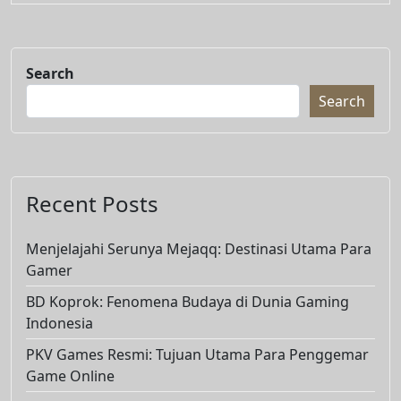
Search
Search
Recent Posts
Menjelajahi Serunya Mejaqq: Destinasi Utama Para
Gamer
BD Koprok: Fenomena Budaya di Dunia Gaming
Indonesia
PKV Games Resmi: Tujuan Utama Para Penggemar
Game Online