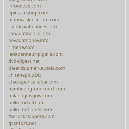
infonetive.com
epictacoshop.com
biopuraskinserum.com
californiafinances.info
canadafinance.info
nevadamoney.info
rimene.com
ledepanneur-pigalle.com
dvd-digest.net
theartistsmarketnola.com
chiranaplus.biz
stackspancakebar.com
namheongfoodcourt.com
milanoglasgow.com
hallu-forte3.com
hallu-motion24.com
therockskippers.com
granfoss.net