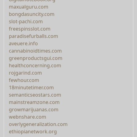
maxualguru.com
bongdasuncity.com
slot-pachi.com
freespinsslot.com
paradisefurballs.com
aveuere.info
cannabinoidtimes.com
greenproductsgui.com
healthconcerning.com
rojgarind.com
fewhour.com
18minutetimer.com
semanticseostars.com
mainstreamzone.com
growmarijuanas.com
webnshare.com
overlygeneralization.com
ethiopianetwork.org