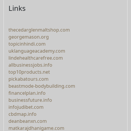
Links
thecedarglenmaltshop.com
georgemason.org
topicinhindi.com
uklanguageacademy.com
lindehealthcarefree.com
allbusinessjobs.info
top10products.net
pickabatours.com
beastmode-bodybuilding.com
financelplan.info
businessfuture.info
infojudibet.com
cbdmap.info
deanbeanxn.com
matkarajdhanigame.com