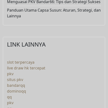
Menguasai PKV Bandar66: Tips dan Strategi Sukses
Panduan Utama Capsa Susun: Aturan, Strategi, dan
Lainnya
LINK LAINNYA
slot terpercaya
live draw hk tercepat
pkv
situs pkv
bandarqq
dominoqq
qq
pkv