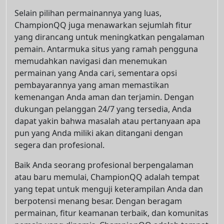
Selain pilihan permainannya yang luas,
ChampionQQ juga menawarkan sejumlah fitur
yang dirancang untuk meningkatkan pengalaman
pemain. Antarmuka situs yang ramah pengguna
memudahkan navigasi dan menemukan
permainan yang Anda cari, sementara opsi
pembayarannya yang aman memastikan
kemenangan Anda aman dan terjamin. Dengan
dukungan pelanggan 24/7 yang tersedia, Anda
dapat yakin bahwa masalah atau pertanyaan apa
pun yang Anda miliki akan ditangani dengan
segera dan profesional.
Baik Anda seorang profesional berpengalaman
atau baru memulai, ChampionQQ adalah tempat
yang tepat untuk menguji keterampilan Anda dan
berpotensi menang besar. Dengan beragam
permainan, fitur keamanan terbaik, dan komunitas