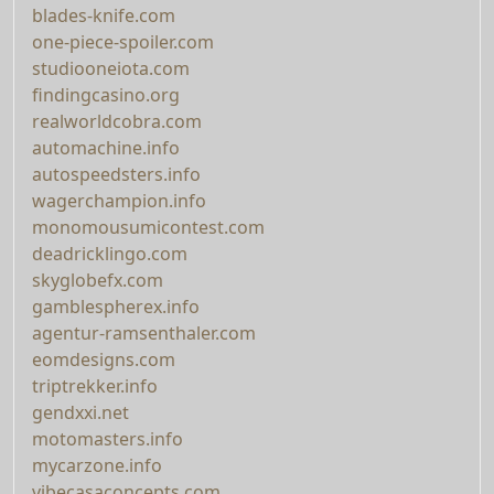
blades-knife.com
one-piece-spoiler.com
studiooneiota.com
findingcasino.org
realworldcobra.com
automachine.info
autospeedsters.info
wagerchampion.info
monomousumicontest.com
deadricklingo.com
skyglobefx.com
gamblespherex.info
agentur-ramsenthaler.com
eomdesigns.com
triptrekker.info
gendxxi.net
motomasters.info
mycarzone.info
vibecasaconcepts.com