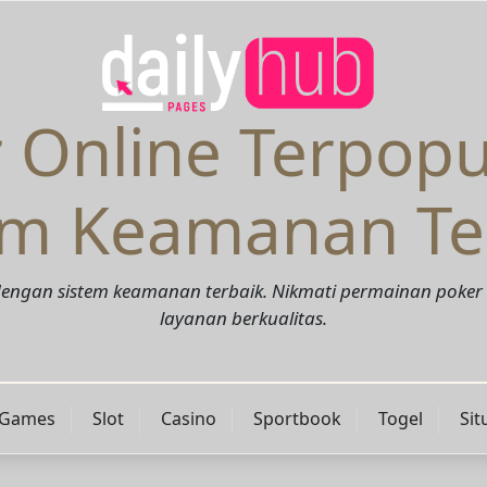
r Online Terpop
em Keamanan Te
r dengan sistem keamanan terbaik. Nikmati permainan pok
layanan berkualitas.
 Games
Slot
Casino
Sportbook
Togel
Sit