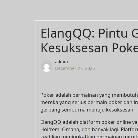
ElangQQ: Pintu
Kesuksesan Pok
admin
December 27, 2025
Poker adalah permainan yang membutuhkan
mereka yang serius bermain poker dan i
gerbang sempurna menuju kesuksesan.
ElangQQ adalah platform poker online 
Hold’em, Omaha, dan banyak lagi. Platfo
keahlian meningkatkan permainan merek