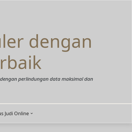
uler dengan
rbaik
er dengan perlindungan data maksimal dan
us Judi Online