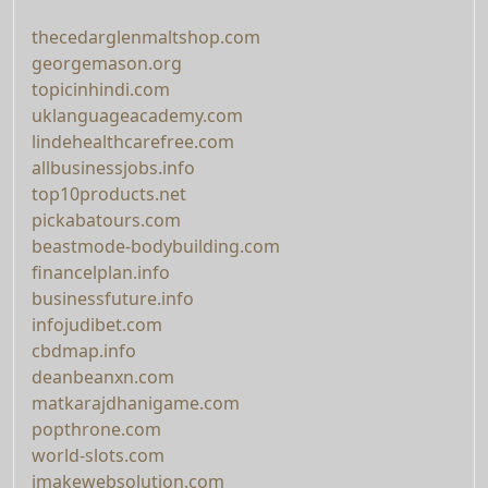
thecedarglenmaltshop.com
georgemason.org
topicinhindi.com
uklanguageacademy.com
lindehealthcarefree.com
allbusinessjobs.info
top10products.net
pickabatours.com
beastmode-bodybuilding.com
financelplan.info
businessfuture.info
infojudibet.com
cbdmap.info
deanbeanxn.com
matkarajdhanigame.com
popthrone.com
world-slots.com
imakewebsolution.com