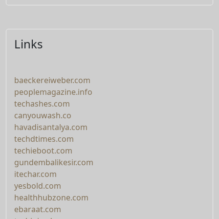
Links
baeckereiweber.com
peoplemagazine.info
techashes.com
canyouwash.co
havadisantalya.com
techdtimes.com
techieboot.com
gundembalikesir.com
itechar.com
yesbold.com
healthhubzone.com
ebaraat.com