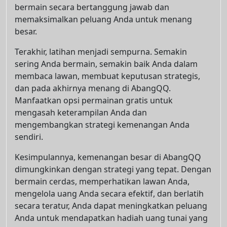
bermain secara bertanggung jawab dan
memaksimalkan peluang Anda untuk menang
besar.
Terakhir, latihan menjadi sempurna. Semakin
sering Anda bermain, semakin baik Anda dalam
membaca lawan, membuat keputusan strategis,
dan pada akhirnya menang di AbangQQ.
Manfaatkan opsi permainan gratis untuk
mengasah keterampilan Anda dan
mengembangkan strategi kemenangan Anda
sendiri.
Kesimpulannya, kemenangan besar di AbangQQ
dimungkinkan dengan strategi yang tepat. Dengan
bermain cerdas, memperhatikan lawan Anda,
mengelola uang Anda secara efektif, dan berlatih
secara teratur, Anda dapat meningkatkan peluang
Anda untuk mendapatkan hadiah uang tunai yang