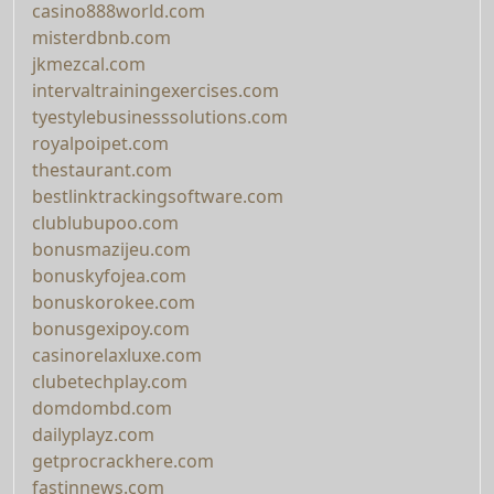
casino888world.com
misterdbnb.com
jkmezcal.com
intervaltrainingexercises.com
tyestylebusinesssolutions.com
royalpoipet.com
thestaurant.com
bestlinktrackingsoftware.com
clublubupoo.com
bonusmazijeu.com
bonuskyfojea.com
bonuskorokee.com
bonusgexipoy.com
casinorelaxluxe.com
clubetechplay.com
domdombd.com
dailyplayz.com
getprocrackhere.com
fastinnews.com