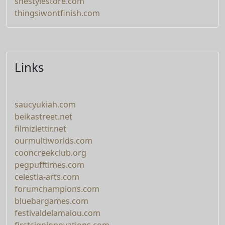
shestylestore.com
thingsiwontfinish.com
Links
saucyukiah.com
beikastreet.net
filmizlettir.net
ourmultiworlds.com
cooncreekclub.org
pegpufftimes.com
celestia-arts.com
forumchampions.com
bluebargames.com
festivaldelamalou.com
firstsigninnovations.com