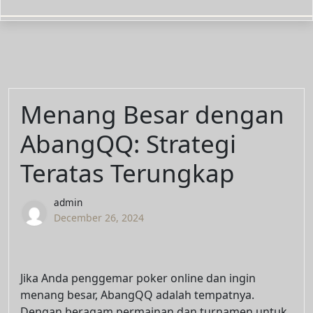
Menang Besar dengan
AbangQQ: Strategi
Teratas Terungkap
admin
December 26, 2024
Jika Anda penggemar poker online dan ingin
menang besar, AbangQQ adalah tempatnya.
Dengan beragam permainan dan turnamen untuk