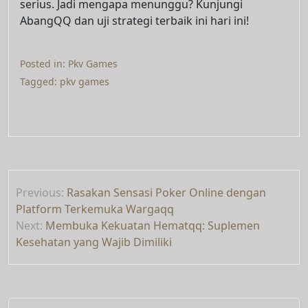
serius. Jadi mengapa menunggu? Kunjungi
AbangQQ dan uji strategi terbaik ini hari ini!
Posted in:
Pkv Games
Tagged:
pkv games
Post
Previous:
Rasakan Sensasi Poker Online dengan
navigation
Platform Terkemuka Wargaqq
Next:
Membuka Kekuatan Hematqq: Suplemen
Kesehatan yang Wajib Dimiliki