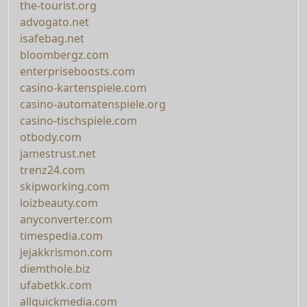
the-tourist.org
advogato.net
isafebag.net
bloombergz.com
enterpriseboosts.com
casino-kartenspiele.com
casino-automatenspiele.org
casino-tischspiele.com
otbody.com
jamestrust.net
trenz24.com
skipworking.com
loizbeauty.com
anyconverter.com
timespedia.com
jejakkrismon.com
diemthole.biz
ufabetkk.com
allquickmedia.com