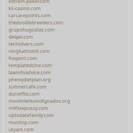
extrem-poker.com
ks-casino.com
carcarepoints.com
thedoodlebreeders.com
grupohugodias.com
deqair.com
techsilvers.com
ningkatinskill.com
fivsport.com
templatedzine.com
lawinfoadvice.com
phenqdietplan.org
sumnercafe.com
dunetflix.com
movimientoindignados.org
milfxxxpussy.com
uptodatefamily.com
musitop.com
utyam.com