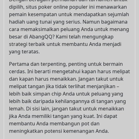
dipilih, situs poker online populer ini menawarkan
pemain kesempatan untuk mendapatkan sejumlah
hadiah uang tunai yang serius. Namun bagaimana
cara memaksimalkan peluang Anda untuk menang
besar di AbangQQ? Kami telah mengungkap
strategi terbaik untuk membantu Anda menjadi
yang teratas.
Pertama dan terpenting, penting untuk bermain
cerdas. Ini berarti mengetahui kapan harus melipat
dan kapan harus menaikkan. Jangan takut untuk
melipat tangan jika tidak terlihat menjanjikan –
lebih baik simpan chip Anda untuk peluang yang
lebih baik daripada kehilangannya di tangan yang
lemah. Di sisi lain, jangan takut untuk menaikkan
jika Anda memiliki tangan yang kuat. Ini dapat
membantu Anda membangun pot dan
meningkatkan potensi kemenangan Anda.