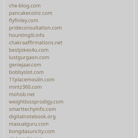
che-blog.com
pancakecoinz.com
flyfinley.com
prideconsultation.com
hountinglil.info
chakraaffirmations.net
bestjokes4u.com
lustgurgaon.com
geniejaar.com
bobbyslot.com
11placemoulin.com
mintz360.com
mohob.net
weightlossprodigy.com
smarttechyinfo.com
digitalnotebook.org
maxualguru.com
bongdasuncity.com