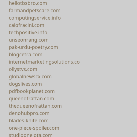
hellotbsbro.com
farmandpetscare.com
computingservice.info
caiofracini.com
techpositive.info
unseonrang.com
pak-urdu-poetry.com
blogcetra.com
internetmarketingsolutions.co
ollystvs.com
globalnewscx.com
dogslives.com
pdfbookplanet.com
queenofrattan.com
thequeenofrattan.com
denohubpro.com
blades-knife.com
one-piece-spoiler.com
studiooneiota.com