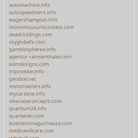
automachine.info
autospeedsters.info
wagerchampion.info
monomousumicontest.com
deadricklingo.com
skyglobefx.com
gamblespherex.info
agentur-ramsenthaler.com
eomdesigns.com
triptrekker.info
gendxxi.net
motomasters.info
mycarzone.info
vibecasaconcepts.com
quantum24.info
quantenki.com
businessmagazineusa.com
medicwellcare.com