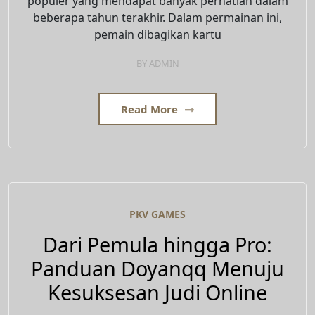
populer yang mendapat banyak perhatian dalam
beberapa tahun terakhir. Dalam permainan ini,
pemain dibagikan kartu
BY
ADMIN
Read More
PKV GAMES
Dari Pemula hingga Pro:
Panduan Doyanqq Menuju
Kesuksesan Judi Online