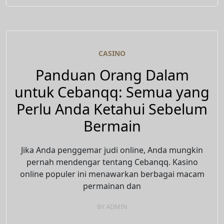
CASINO
Panduan Orang Dalam
untuk Cebanqq: Semua yang
Perlu Anda Ketahui Sebelum
Bermain
Jika Anda penggemar judi online, Anda mungkin
pernah mendengar tentang Cebanqq. Kasino
online populer ini menawarkan berbagai macam
permainan dan
BY
ADMIN