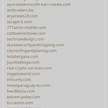
ayurvedakonsultti-kari-nokela.com
antitraders.biz
aryanews24.com
xscape-it.com
777azino-mobile.com
cobbseniorbowl.com
technowdesign.com
durexsecurityandshipping.com
cityroofingandplannig.com
ivdabergasa.com
juyultadesga.com
real-crypto-services.com
mypetzworld.com
infounty.com
investparaguay-eu.com
bwc88asia.com
extrem-poker.com
ks-casino.com