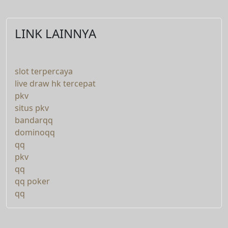
LINK LAINNYA
slot terpercaya
live draw hk tercepat
pkv
situs pkv
bandarqq
dominoqq
qq
pkv
qq
qq poker
qq