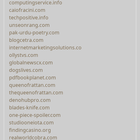
computingservice.info
caiofracini.com
techpositive.info
unseonrang.com
pak-urdu-poetry.com
blogcetra.com
internetmarketingsolutions.co
ollystvs.com
globalnewscx.com
dogslives.com
pdfbookplanet.com
queenofrattan.com
thequeenofrattan.com
denohubpro.com
blades-knife.com
one-piece-spoiler.com
studiooneiota.com
findingcasino.org
realworldcobra.com