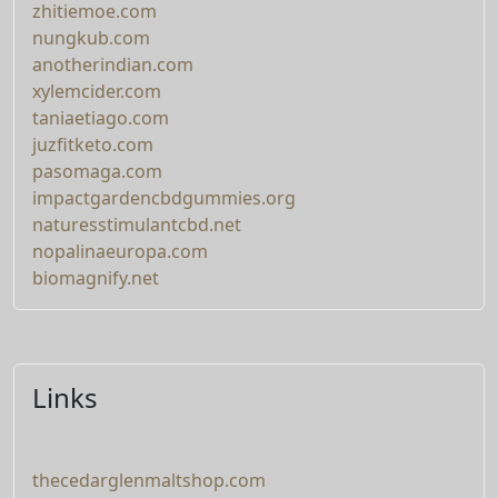
zhitiemoe.com
nungkub.com
anotherindian.com
xylemcider.com
taniaetiago.com
juzfitketo.com
pasomaga.com
impactgardencbdgummies.org
naturesstimulantcbd.net
nopalinaeuropa.com
biomagnify.net
Links
thecedarglenmaltshop.com