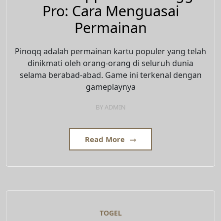
Pro: Cara Menguasai
Permainan
Pinoqq adalah permainan kartu populer yang telah
dinikmati oleh orang-orang di seluruh dunia
selama berabad-abad. Game ini terkenal dengan
gameplaynya
BY
ADMIN
Read More
TOGEL