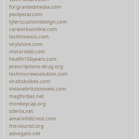
forgrantedmedia.com
peolpstar.com
tylerscustomdesign.com
carworksonline.com
techtimesss.com
virylstore.com
motorstell.com
health150years.com
prescriptions-drug.org
technocrewsolution.com
viraltokvibes.com
vivianebritoimoveis.com
magforbes.net
monkeycap.org
sdenix.net
amarinhillcrest.com
the-tourist.org
advogato.net