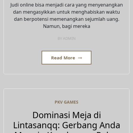
Judi online bisa menjadi cara yang menyenangkan
dan mengasyikkan untuk menghabiskan waktu
dan berpotensi memenangkan sejumlah uang.
Namun, bagi mereka
BY
ADMIN
Read More
PKV GAMES
Dominasi Meja di
Lintasanqq: Gerbang Anda