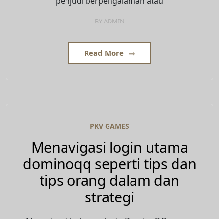
penjudi berpengalaman atau
BY
ADMIN
Read More
PKV GAMES
Menavigasi login utama
dominoqq seperti tips dan
tips orang dalam dan
strategi