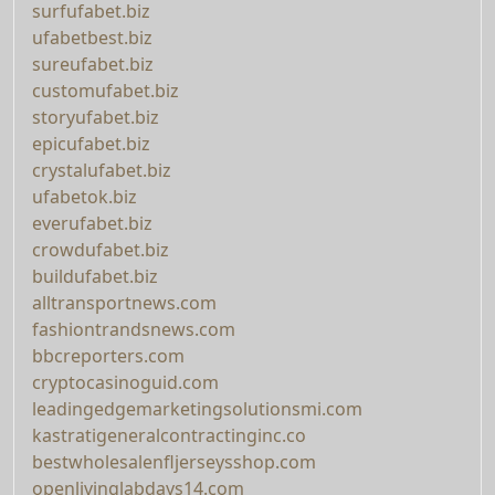
surfufabet.biz
ufabetbest.biz
sureufabet.biz
customufabet.biz
storyufabet.biz
epicufabet.biz
crystalufabet.biz
ufabetok.biz
everufabet.biz
crowdufabet.biz
buildufabet.biz
alltransportnews.com
fashiontrandsnews.com
bbcreporters.com
cryptocasinoguid.com
leadingedgemarketingsolutionsmi.com
kastratigeneralcontractinginc.co
bestwholesalenfljerseysshop.com
openlivinglabdays14.com