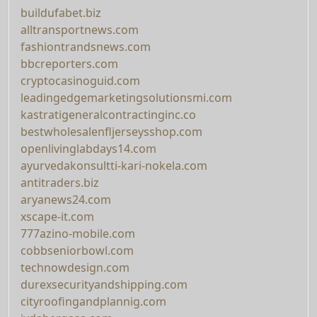
buildufabet.biz
alltransportnews.com
fashiontrandsnews.com
bbcreporters.com
cryptocasinoguid.com
leadingedgemarketingsolutionsmi.com
kastratigeneralcontractinginc.co
bestwholesalenfljerseysshop.com
openlivinglabdays14.com
ayurvedakonsultti-kari-nokela.com
antitraders.biz
aryanews24.com
xscape-it.com
777azino-mobile.com
cobbseniorbowl.com
technowdesign.com
durexsecurityandshipping.com
cityroofingandplannig.com