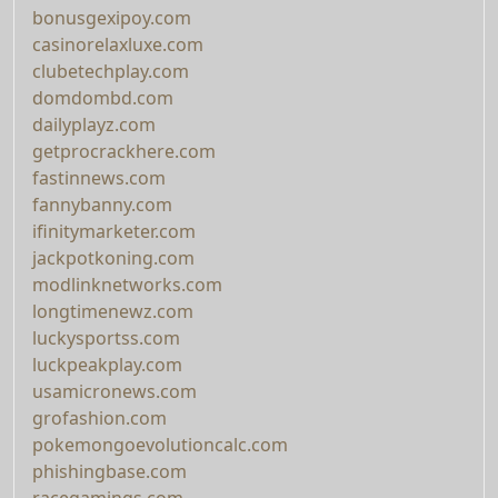
bonusgexipoy.com
casinorelaxluxe.com
clubetechplay.com
domdombd.com
dailyplayz.com
getprocrackhere.com
fastinnews.com
fannybanny.com
ifinitymarketer.com
jackpotkoning.com
modlinknetworks.com
longtimenewz.com
luckysportss.com
luckpeakplay.com
usamicronews.com
grofashion.com
pokemongoevolutioncalc.com
phishingbase.com
racegamings.com