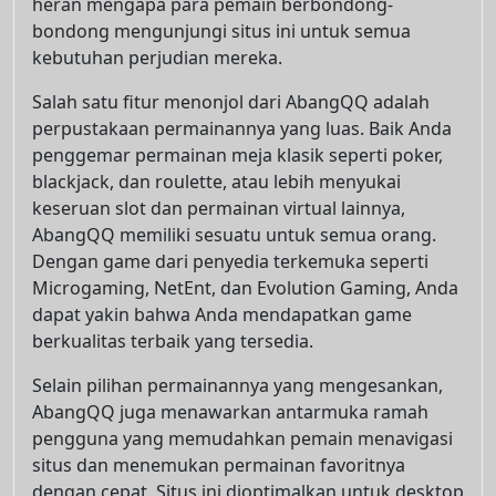
heran mengapa para pemain berbondong-
bondong mengunjungi situs ini untuk semua
kebutuhan perjudian mereka.
Salah satu fitur menonjol dari AbangQQ adalah
perpustakaan permainannya yang luas. Baik Anda
penggemar permainan meja klasik seperti poker,
blackjack, dan roulette, atau lebih menyukai
keseruan slot dan permainan virtual lainnya,
AbangQQ memiliki sesuatu untuk semua orang.
Dengan game dari penyedia terkemuka seperti
Microgaming, NetEnt, dan Evolution Gaming, Anda
dapat yakin bahwa Anda mendapatkan game
berkualitas terbaik yang tersedia.
Selain pilihan permainannya yang mengesankan,
AbangQQ juga menawarkan antarmuka ramah
pengguna yang memudahkan pemain menavigasi
situs dan menemukan permainan favoritnya
dengan cepat. Situs ini dioptimalkan untuk desktop