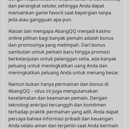
dan perangkat seluler, sehingga Anda dapat
memainkan game favorit saat bepergian tanpa
jeda atau gangguan apa pun.
Alasan lain mengapa AbangQQ menjadi kasino
online pilihan bagi banyak pemain adalah bonus
dan promosinya yang melimpah. Dari bonus
sambutan untuk pemain baru hingga promosi
berkelanjutan untuk pelanggan setia, ada banyak
peluang untuk meningkatkan uang Anda dan
meningkatkan peluang Anda untuk menang besar.
Namun bukan hanya permainan dan bonus di
AbangQQ – situs ini juga mengutamakan
keselamatan dan keamanan pemain. Dengan
teknologi enkripsi tercanggih dan komitmen
terhadap praktik permainan yang adil, Anda dapat
percaya bahwa informasi pribadi dan keuangan
Anda selalu aman dan terjamin saat Anda bermain