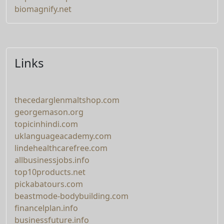
biomagnify.net
Links
thecedarglenmaltshop.com
georgemason.org
topicinhindi.com
uklanguageacademy.com
lindehealthcarefree.com
allbusinessjobs.info
top10products.net
pickabatours.com
beastmode-bodybuilding.com
financelplan.info
businessfuture.info