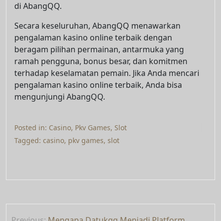
di AbangQQ.
Secara keseluruhan, AbangQQ menawarkan
pengalaman kasino online terbaik dengan
beragam pilihan permainan, antarmuka yang
ramah pengguna, bonus besar, dan komitmen
terhadap keselamatan pemain. Jika Anda mencari
pengalaman kasino online terbaik, Anda bisa
mengunjungi AbangQQ.
Posted in:
Casino
,
Pkv Games
,
Slot
Tagged:
casino
,
pkv games
,
slot
Post
Previous:
Mengapa Datukqq Menjadi Platform