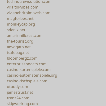
technocrewsolution.com
viraltokvibes.com
vivianebritoimoveis.com
magforbes.net
monkeycap.org
sdenix.net
amarinhillcrest.com
the-tourist.org
advogato.net
isafebag.net
bloombergz.com
enterpriseboosts.com
casino-kartenspiele.com
casino-automatenspiele.org
casino-tischspiele.com
otbody.com
jamestrust.net
trenz24.com
skipworking.com