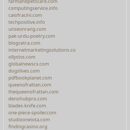
farmandpetscare.com
computingservice.info
caiofracini.com
techpositive.info
unseonrang.com
pak-urdu-poetry.com
blogcetra.com
internetmarketingsolutions.co
ollystvs.com
globalnewscx.com
dogslives.com
pdfbookplanet.com
queenofrattan.com
thequeenofrattan.com
denohubpro.com
blades-knife.com
one-piece-spoiler.com
studiooneiota.com
findingcasino.org