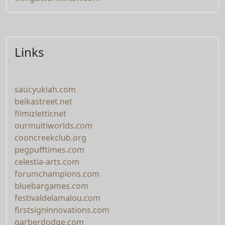
Links
saucyukiah.com
beikastreet.net
filmizlettir.net
ourmultiworlds.com
cooncreekclub.org
pegpufftimes.com
celestia-arts.com
forumchampions.com
bluebargames.com
festivaldelamalou.com
firstsigninnovations.com
garberdodge.com