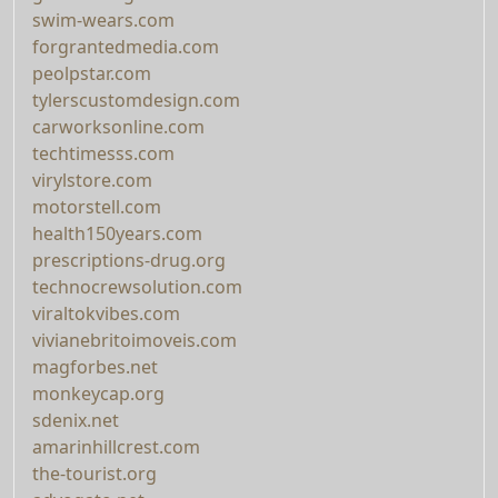
swim-wears.com
forgrantedmedia.com
peolpstar.com
tylerscustomdesign.com
carworksonline.com
techtimesss.com
virylstore.com
motorstell.com
health150years.com
prescriptions-drug.org
technocrewsolution.com
viraltokvibes.com
vivianebritoimoveis.com
magforbes.net
monkeycap.org
sdenix.net
amarinhillcrest.com
the-tourist.org