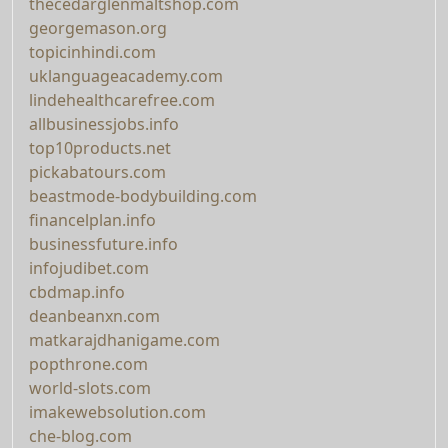
thecedarglenmaltshop.com
georgemason.org
topicinhindi.com
uklanguageacademy.com
lindehealthcarefree.com
allbusinessjobs.info
top10products.net
pickabatours.com
beastmode-bodybuilding.com
financelplan.info
businessfuture.info
infojudibet.com
cbdmap.info
deanbeanxn.com
matkarajdhanigame.com
popthrone.com
world-slots.com
imakewebsolution.com
che-blog.com