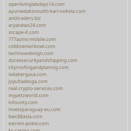
openlivinglabdays14.com
ayurvedakonsultti-kari-nokela.com
antitraders.biz
aryanews24.com
xscape-it.com
777azino-mobile.com
cobbseniorbowl.com
technowdesign.com
durexsecurityandshipping.com
cityroofingandplannig.com
ivdabergasa.com
juyultadesga.com
real-crypto-services.com
mypetzworld.com
infounty.com
investparaguay-eu.com
bwc88asia.com
extrem-poker.com
ks-casino.com