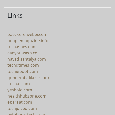
Links
baeckereiweber.com
peoplemagazine.info
techashes.com
canyouwash.co
havadisantalya.com
techdtimes.com
techieboot.com
gundembalikesir.com
itechar.com
yesbold.com
healthhubzone.com
ebaraat.com
techjuiced.com
byteboosttech.com