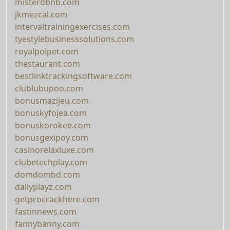
misterdbnb.com
jkmezcal.com
intervaltrainingexercises.com
tyestylebusinesssolutions.com
royalpoipet.com
thestaurant.com
bestlinktrackingsoftware.com
clublubupoo.com
bonusmazijeu.com
bonuskyfojea.com
bonuskorokee.com
bonusgexipoy.com
casinorelaxluxe.com
clubetechplay.com
domdombd.com
dailyplayz.com
getprocrackhere.com
fastinnews.com
fannybanny.com