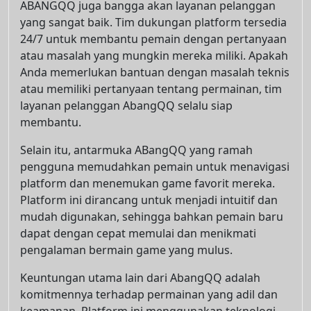
ABANGQQ juga bangga akan layanan pelanggan
yang sangat baik. Tim dukungan platform tersedia
24/7 untuk membantu pemain dengan pertanyaan
atau masalah yang mungkin mereka miliki. Apakah
Anda memerlukan bantuan dengan masalah teknis
atau memiliki pertanyaan tentang permainan, tim
layanan pelanggan AbangQQ selalu siap
membantu.
Selain itu, antarmuka ABangQQ yang ramah
pengguna memudahkan pemain untuk menavigasi
platform dan menemukan game favorit mereka.
Platform ini dirancang untuk menjadi intuitif dan
mudah digunakan, sehingga bahkan pemain baru
dapat dengan cepat memulai dan menikmati
pengalaman bermain game yang mulus.
Keuntungan utama lain dari AbangQQ adalah
komitmennya terhadap permainan yang adil dan
keamanan. Platform ini menggunakan teknologi