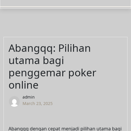
Abangqq: Pilihan
utama bagi
penggemar poker
online
admin
March 23, 2025
Abangqq dengan cepat menjadi pilihan utama bagi