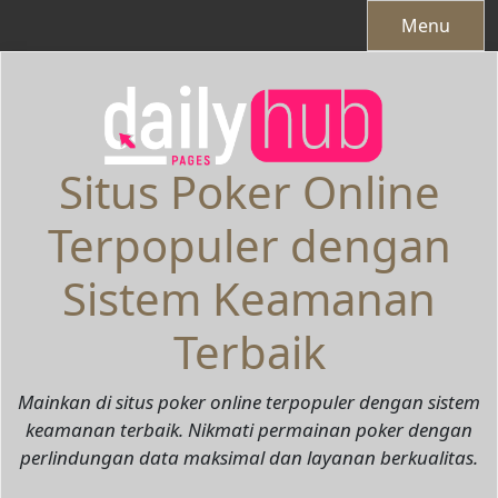
Skip
Menu
to
content
Situs Poker Online
Terpopuler dengan
Sistem Keamanan
Terbaik
Mainkan di situs poker online terpopuler dengan sistem
keamanan terbaik. Nikmati permainan poker dengan
perlindungan data maksimal dan layanan berkualitas.