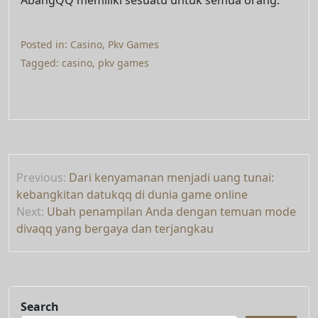
Posted in:
Casino
,
Pkv Games
Tagged:
casino
,
pkv games
Post
Previous:
Dari kenyamanan menjadi uang tunai:
navigation
kebangkitan datukqq di dunia game online
Next:
Ubah penampilan Anda dengan temuan mode
divaqq yang bergaya dan terjangkau
Search