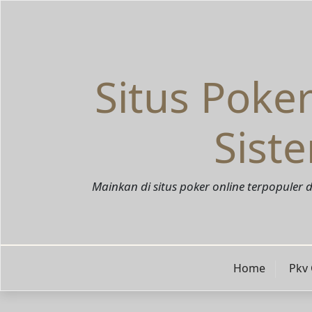
Skip
to
content
Situs Poke
Sist
Mainkan di situs poker online terpopule
Home
Pkv