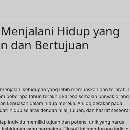
 Menjalani Hidup yang
n dan Bertujuan
k menjalani kehidupan yang lebih memuaskan dan terarah. I
am beberapa tahun terakhir, karena semakin banyak orang
n kepuasan dalam hidup mereka. Ahliqq berakar pada
ari hidup selaras dengan nilai, tujuan, dan hasrat seseora
iap individu memiliki tujuan dan potensi unik yang harus
kehidupan yang bermakna. Filosofi ini mendorong individ