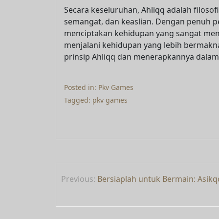
Secara keseluruhan, Ahliqq adalah filoso
semangat, dan keaslian. Dengan penuh per
menciptakan kehidupan yang sangat mem
menjalani kehidupan yang lebih bermakn
prinsip Ahliqq dan menerapkannya dalam 
Posted in:
Pkv Games
Tagged:
pkv games
Post
Previous:
Bersiaplah untuk Bermain: Asik
navigation