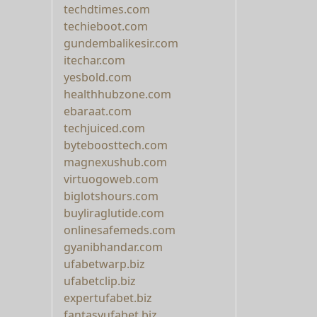
techdtimes.com
techieboot.com
gundembalikesir.com
itechar.com
yesbold.com
healthhubzone.com
ebaraat.com
techjuiced.com
byteboosttech.com
magnexushub.com
virtuogoweb.com
biglotshours.com
buyliraglutide.com
onlinesafemeds.com
gyanibhandar.com
ufabetwarp.biz
ufabetclip.biz
expertufabet.biz
fantasyufabet.biz