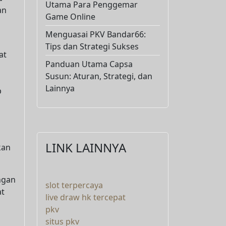
Utama Para Penggemar
an
Game Online
Menguasai PKV Bandar66:
Tips dan Strategi Sukses
at
Panduan Utama Capsa
Susun: Aturan, Strategi, dan
Lainnya
p
LINK LAINNYA
kan
ngan
slot terpercaya
at
live draw hk tercepat
pkv
situs pkv