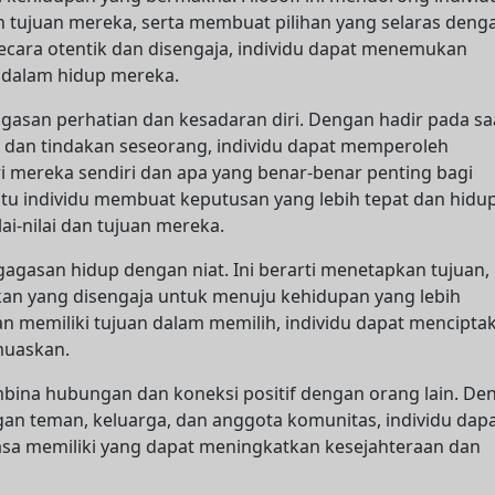
dan tujuan mereka, serta membuat pilihan yang selaras deng
ecara otentik dan disengaja, individu dapat menemukan
 dalam hidup mereka.
agasan perhatian dan kesadaran diri. Dengan hadir pada sa
, dan tindakan seseorang, individu dapat memperoleh
 mereka sendiri dan apa yang benar-benar penting bagi
tu individu membuat keputusan yang lebih tepat dan hidu
ai-nilai dan tujuan mereka.
 gagasan hidup dengan niat. Ini berarti menetapkan tujuan,
n yang disengaja untuk menuju kehidupan yang lebih
 memiliki tujuan dalam memilih, individu dapat mencipta
muaskan.
ina hubungan dan koneksi positif dengan orang lain. De
 teman, keluarga, dan anggota komunitas, individu dap
a memiliki yang dapat meningkatkan kesejahteraan dan