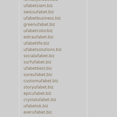
ufabetsiam.biz
swissufabet.biz
ufabetbusiness.biz
greenufabet.biz
ufabetcolor.biz
extraufabet.biz
ufabetlife.biz
ufabetsolutions.biz
socialufabet.biz
surfufabet.biz
ufabetbest.biz
sureufabet.biz
customufabet.biz
storyufabet.biz
epicufabet.biz
crystalufabet.biz
ufabetok.biz
everufabet.biz