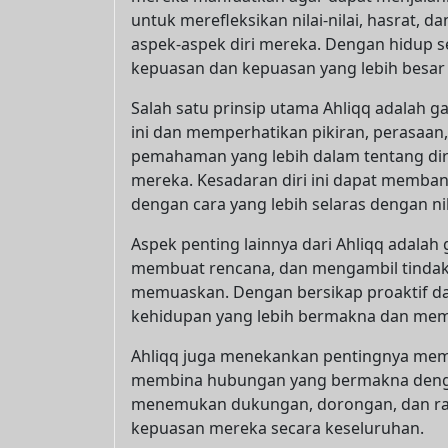
untuk merefleksikan nilai-nilai, hasrat, 
aspek-aspek diri mereka. Dengan hidup s
kepuasan dan kepuasan yang lebih besar
Salah satu prinsip utama Ahliqq adalah g
ini dan memperhatikan pikiran, perasaan
pemahaman yang lebih dalam tentang diri
mereka. Kesadaran diri ini dapat memban
dengan cara yang lebih selaras dengan nil
Aspek penting lainnya dari Ahliqq adalah
membuat rencana, dan mengambil tindaka
memuaskan. Dengan bersikap proaktif dan
kehidupan yang lebih bermakna dan me
Ahliqq juga menekankan pentingnya memb
membina hubungan yang bermakna dengan
menemukan dukungan, dorongan, dan ras
kepuasan mereka secara keseluruhan.