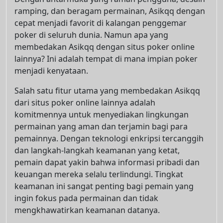
ramping, dan beragam permainan, Asikqq dengan
cepat menjadi favorit di kalangan penggemar
poker di seluruh dunia. Namun apa yang
membedakan Asikqq dengan situs poker online
lainnya? Ini adalah tempat di mana impian poker
menjadi kenyataan.
Salah satu fitur utama yang membedakan Asikqq
dari situs poker online lainnya adalah
komitmennya untuk menyediakan lingkungan
permainan yang aman dan terjamin bagi para
pemainnya. Dengan teknologi enkripsi tercanggih
dan langkah-langkah keamanan yang ketat,
pemain dapat yakin bahwa informasi pribadi dan
keuangan mereka selalu terlindungi. Tingkat
keamanan ini sangat penting bagi pemain yang
ingin fokus pada permainan dan tidak
mengkhawatirkan keamanan datanya.