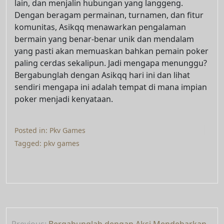
lain, dan menjalin hubungan yang langgeng.
Dengan beragam permainan, turnamen, dan fitur
komunitas, Asikqq menawarkan pengalaman
bermain yang benar-benar unik dan mendalam
yang pasti akan memuaskan bahkan pemain poker
paling cerdas sekalipun. Jadi mengapa menunggu?
Bergabunglah dengan Asikqq hari ini dan lihat
sendiri mengapa ini adalah tempat di mana impian
poker menjadi kenyataan.
Posted in:
Pkv Games
Tagged:
pkv games
Post
Previous:
Bergabunglah dengan Aksi Mendebarkan