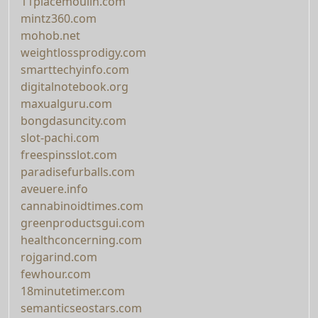
11placemoulin.com
mintz360.com
mohob.net
weightlossprodigy.com
smarttechyinfo.com
digitalnotebook.org
maxualguru.com
bongdasuncity.com
slot-pachi.com
freespinsslot.com
paradisefurballs.com
aveuere.info
cannabinoidtimes.com
greenproductsgui.com
healthconcerning.com
rojgarind.com
fewhour.com
18minutetimer.com
semanticseostars.com