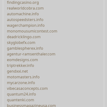
findingcasino.org
realworldcobra.com
automachine.info
autospeedsters.info
wagerchampion.info
monomousumicontest.com
deadricklingo.com
skyglobefx.com
gamblespherex.info
agentur-ramsenthaler.com
eomdesigns.com
triptrekker.info
gendxxi.net
motomasters.info
mycarzone.info
vibecasaconcepts.com
quantum24.info
quantenki.com
businessmagazineusa.com