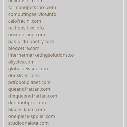
hellotbsbro.com
farmandpetscare.com
computingservice.info
caiofracini.com
techpositive.info
unseonrang.com
pak-urdu-poetry.com
blogcetra.com
internetmarketingsolutions.co
ollystvs.com
globalnewscx.com
dogslives.com
pdfbookplanet.com
queenofrattan.com
thequeenofrattan.com
denohubpro.com
blades-knife.com
one-piece-spoiler.com
studiooneiota.com