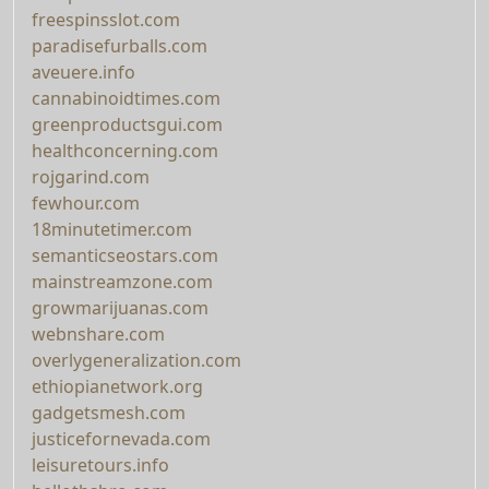
freespinsslot.com
paradisefurballs.com
aveuere.info
cannabinoidtimes.com
greenproductsgui.com
healthconcerning.com
rojgarind.com
fewhour.com
18minutetimer.com
semanticseostars.com
mainstreamzone.com
growmarijuanas.com
webnshare.com
overlygeneralization.com
ethiopianetwork.org
gadgetsmesh.com
justicefornevada.com
leisuretours.info