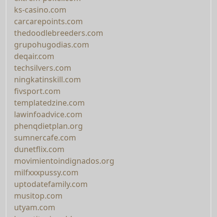
ks-casino.com
carcarepoints.com
thedoodlebreeders.com
grupohugodias.com
deqair.com
techsilvers.com
ningkatinskill.com
fivsport.com
templatedzine.com
lawinfoadvice.com
phenqdietplan.org
sumnercafe.com
dunetflix.com
movimientoindignados.org
milfxxxpussy.com
uptodatefamily.com
musitop.com
utyam.com