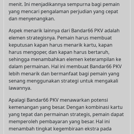
menit. Ini menjadikannya sempurna bagi pemain
yang mencari pengalaman perjudian yang cepat
dan menyenangkan.
Aspek menarik lainnya dari Bandar66 PKV adalah
elemen strategisnya. Pemain harus membuat
keputusan kapan harus menarik kartu, kapan
harus mengoper, dan kapan harus bertaruh,
sehingga menambahkan elemen keterampilan ke
dalam permainan. Hal ini membuat Bandar66 PKV
lebih menarik dan bermanfaat bagi pemain yang
senang menggunakan strategi untuk mengakali
lawannya.
Apalagi Bandar66 PKV menawarkan potensi
kemenangan yang besar. Dengan kombinasi kartu
yang tepat dan permainan strategis, pemain dapat
memperoleh pembayaran yang besar. Hal ini
menambah tingkat kegembiraan ekstra pada