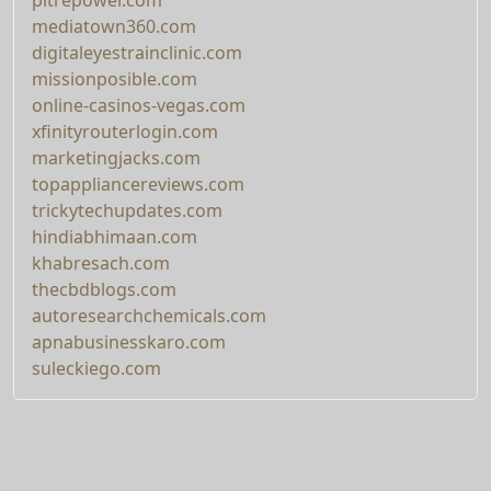
mediatown360.com
digitaleyestrainclinic.com
missionposible.com
online-casinos-vegas.com
xfinityrouterlogin.com
marketingjacks.com
topappliancereviews.com
trickytechupdates.com
hindiabhimaan.com
khabresach.com
thecbdblogs.com
autoresearchchemicals.com
apnabusinesskaro.com
suleckiego.com