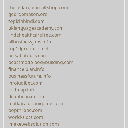
thecedarglenmaltshop.com
georgemason.org
topicinhindi.com
uklanguageacademy.com
lindehealthcarefree.com
allbusinessjobs.info
top10products.net
pickabatours.com
beastmode-bodybuilding.com
financelplan.info
businessfuture.info
infojudibet.com
cbdmap.info
deanbeanxn.com
matkarajdhanigame.com
popthrone.com
world-slots.com
imakewebsolution.com