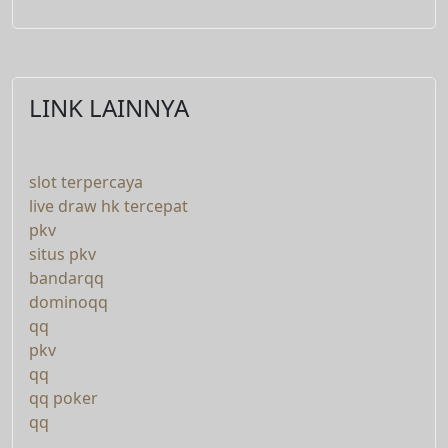
LINK LAINNYA
slot terpercaya
live draw hk tercepat
pkv
situs pkv
bandarqq
dominoqq
qq
pkv
qq
qq poker
qq