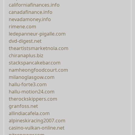
californiafinances.info
canadafinance.info
nevadamoney.info
rimene.com
ledepanneur-pigalle.com
dvd-digest.net
theartistsmarketnola.com
chiranaplus.biz
stackspancakebar.com
namheongfoodcourt.com
milanoglasgow.com
hallu-forte3.com
hallu-motion24.com
therockskippers.com
granfoss.net
allindiacafela.com
alpineskiracing2007.com
casino-vulkan-online.net
pitrepower.com