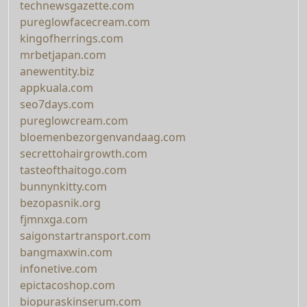
technewsgazette.com
pureglowfacecream.com
kingofherrings.com
mrbetjapan.com
anewentity.biz
appkuala.com
seo7days.com
pureglowcream.com
bloemenbezorgenvandaag.com
secrettohairgrowth.com
tasteofthaitogo.com
bunnynkitty.com
bezopasnik.org
fjmnxga.com
saigonstartransport.com
bangmaxwin.com
infonetive.com
epictacoshop.com
biopuraskinserum.com