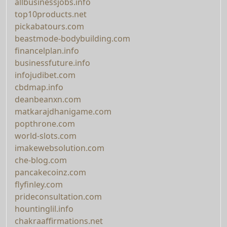
allbusinessjobs.info
top10products.net
pickabatours.com
beastmode-bodybuilding.com
financelplan.info
businessfuture.info
infojudibet.com
cbdmap.info
deanbeanxn.com
matkarajdhanigame.com
popthrone.com
world-slots.com
imakewebsolution.com
che-blog.com
pancakecoinz.com
flyfinley.com
prideconsultation.com
hountinglil.info
chakraaffirmations.net