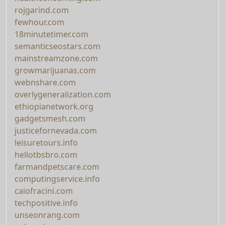
rojgarind.com
fewhour.com
18minutetimer.com
semanticseostars.com
mainstreamzone.com
growmarijuanas.com
webnshare.com
overlygeneralization.com
ethiopianetwork.org
gadgetsmesh.com
justicefornevada.com
leisuretours.info
hellotbsbro.com
farmandpetscare.com
computingservice.info
caiofracini.com
techpositive.info
unseonrang.com