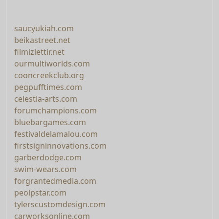
saucyukiah.com
beikastreet.net
filmizlettir.net
ourmultiworlds.com
cooncreekclub.org
pegpufftimes.com
celestia-arts.com
forumchampions.com
bluebargames.com
festivaldelamalou.com
firstsigninnovations.com
garberdodge.com
swim-wears.com
forgrantedmedia.com
peolpstar.com
tylerscustomdesign.com
carworksonline.com