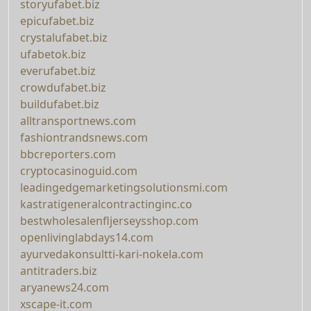
storyufabet.biz
epicufabet.biz
crystalufabet.biz
ufabetok.biz
everufabet.biz
crowdufabet.biz
buildufabet.biz
alltransportnews.com
fashiontrandsnews.com
bbcreporters.com
cryptocasinoguid.com
leadingedgemarketingsolutionsmi.com
kastratigeneralcontractinginc.co
bestwholesalenfljerseysshop.com
openlivinglabdays14.com
ayurvedakonsultti-kari-nokela.com
antitraders.biz
aryanews24.com
xscape-it.com