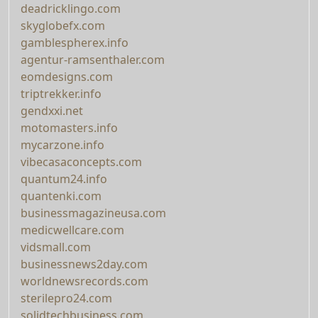
deadricklingo.com
skyglobefx.com
gamblespherex.info
agentur-ramsenthaler.com
eomdesigns.com
triptrekker.info
gendxxi.net
motomasters.info
mycarzone.info
vibecasaconcepts.com
quantum24.info
quantenki.com
businessmagazineusa.com
medicwellcare.com
vidsmall.com
businessnews2day.com
worldnewsrecords.com
sterilepro24.com
solidtechbusiness.com