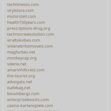
techtimesss.com
virylstore.com
motorstell.com
health150years.com
prescriptions-drug.org
technocrewsolution.com
viraltokvibes.com
vivianebritoimoveis.com
magforbes.net
monkeycap.org
sdenix.net
amarinhillcrest.com
the-tourist.org
advogato.net
isafebag.net
bloombergz.com
enterpriseboosts.com
casino-kartenspiele.com