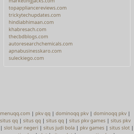
marketingjacks.com
topappliancereviews.com
trickytechupdates.com
hindiabhimaan.com
khabresach.com
thecbdblogs.com
autoresearchchemicals.com
apnabusinesskaro.com
suleckiego.com
menuqq.com
|
pkv qq
|
dominoqq pkv
|
dominoqq pkv
|
situs qq
|
situs qq
|
situs qq
|
situs pkv games
|
situs pkv
|
slot luar negeri
|
situs judi bola
|
pkv games
|
situs slot
|