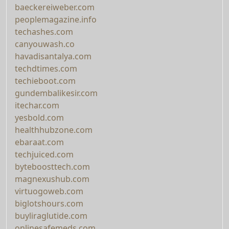
baeckereiweber.com
peoplemagazine.info
techashes.com
canyouwash.co
havadisantalya.com
techdtimes.com
techieboot.com
gundembalikesir.com
itechar.com
yesbold.com
healthhubzone.com
ebaraat.com
techjuiced.com
byteboosttech.com
magnexushub.com
virtuogoweb.com
biglotshours.com
buyliraglutide.com
onlinesafemeds.com