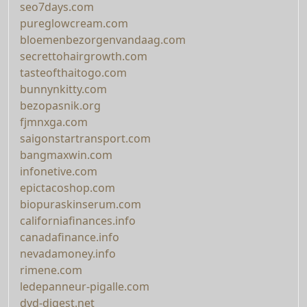
seo7days.com
pureglowcream.com
bloemenbezorgenvandaag.com
secrettohairgrowth.com
tasteofthaitogo.com
bunnynkitty.com
bezopasnik.org
fjmnxga.com
saigonstartransport.com
bangmaxwin.com
infonetive.com
epictacoshop.com
biopuraskinserum.com
californiafinances.info
canadafinance.info
nevadamoney.info
rimene.com
ledepanneur-pigalle.com
dvd-digest.net