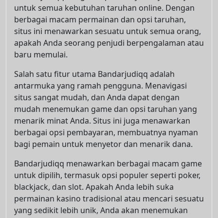
untuk semua kebutuhan taruhan online. Dengan
berbagai macam permainan dan opsi taruhan,
situs ini menawarkan sesuatu untuk semua orang,
apakah Anda seorang penjudi berpengalaman atau
baru memulai.
Salah satu fitur utama Bandarjudiqq adalah
antarmuka yang ramah pengguna. Menavigasi
situs sangat mudah, dan Anda dapat dengan
mudah menemukan game dan opsi taruhan yang
menarik minat Anda. Situs ini juga menawarkan
berbagai opsi pembayaran, membuatnya nyaman
bagi pemain untuk menyetor dan menarik dana.
Bandarjudiqq menawarkan berbagai macam game
untuk dipilih, termasuk opsi populer seperti poker,
blackjack, dan slot. Apakah Anda lebih suka
permainan kasino tradisional atau mencari sesuatu
yang sedikit lebih unik, Anda akan menemukan