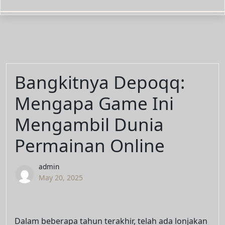
Bangkitnya Depoqq:
Mengapa Game Ini
Mengambil Dunia
Permainan Online
admin
May 20, 2025
Dalam beberapa tahun terakhir, telah ada lonjakan