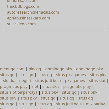
khabresach.com
thecbdblogs.com
autoresearchchemicals.com
apnabusinesskaro.com
suleckiego.com
menuqq.com
|
pkv qq
|
dominoqq pkv
|
dominoqq pkv
|
situs qq
|
situs qq
|
situs qq
|
situs pkv games
|
situs pkv
|
slot luar negeri
|
situs judi bola
|
pkv games
|
situs slot
|
pragmatic play
|
slot
|
situs slot
|
pragmatic play
|
situs slot terpercaya
|
situs pkv
|
situs qq
|
situs pkv
|
situs pkv
|
situs pkv
|
situs qq
|
situs qq
|
situs qq
|
situs qq
|
situs qq
|
situs qq
|
situs judi bola
|
mix parlay
|