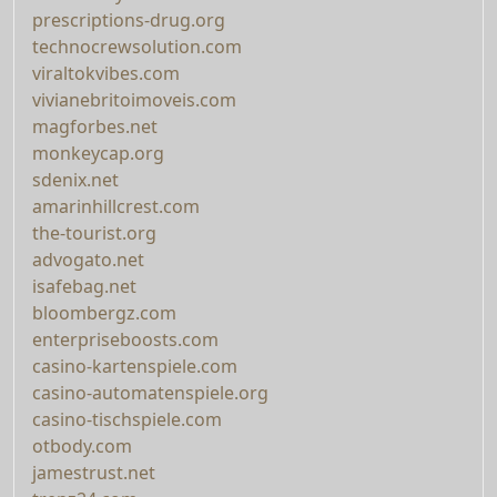
prescriptions-drug.org
technocrewsolution.com
viraltokvibes.com
vivianebritoimoveis.com
magforbes.net
monkeycap.org
sdenix.net
amarinhillcrest.com
the-tourist.org
advogato.net
isafebag.net
bloombergz.com
enterpriseboosts.com
casino-kartenspiele.com
casino-automatenspiele.org
casino-tischspiele.com
otbody.com
jamestrust.net