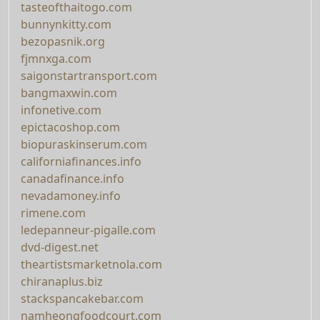
tasteofthaitogo.com
bunnynkitty.com
bezopasnik.org
fjmnxga.com
saigonstartransport.com
bangmaxwin.com
infonetive.com
epictacoshop.com
biopuraskinserum.com
californiafinances.info
canadafinance.info
nevadamoney.info
rimene.com
ledepanneur-pigalle.com
dvd-digest.net
theartistsmarketnola.com
chiranaplus.biz
stackspancakebar.com
namheongfoodcourt.com