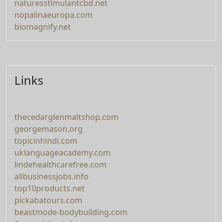
naturesstimulantcbd.net
nopalinaeuropa.com
biomagnify.net
Links
thecedarglenmaltshop.com
georgemason.org
topicinhindi.com
uklanguageacademy.com
lindehealthcarefree.com
allbusinessjobs.info
top10products.net
pickabatours.com
beastmode-bodybuilding.com