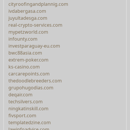
cityroofingandplannig.com
ivdabergasa.com
juyultadesga.com
real-crypto-services.com
mypetzworld.com
infounty.com
investparaguay-eu.com
bwc88asia.com
extrem-poker.com
ks-casino.com
carcarepoints.com
thedoodlebreeders.com
grupohugodias.com
deqair.com
techsilvers.com
ningkatinskill.com
fivsport.com
templatedzine.com
lawinfoadvice.com