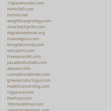
11placemoulin.com
mintz360.com
mohob.net
weightlossprodigy.com
smarttechyinfo.com
digitalnotebook.org
maxualguru.com
bongdasuncity.com
slot-pachi.com
freespinsslot.com
paradisefurballs.com
aveuere.info
cannabinoidtimes.com
greenproductsgui.com
healthconcerning.com
rojgarind.com
fewhour.com
18minutetimer.com
semanticseostars.com