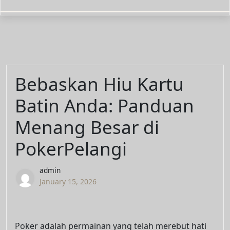
Bebaskan Hiu Kartu
Batin Anda: Panduan
Menang Besar di
PokerPelangi
admin
January 15, 2026
Poker adalah permainan yang telah merebut hati