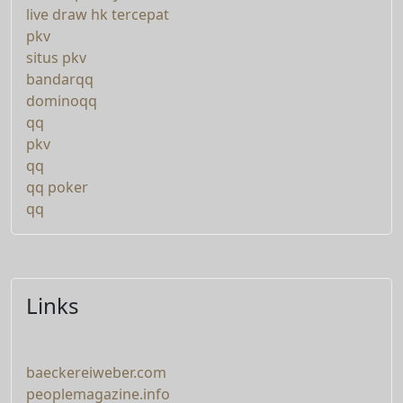
live draw hk tercepat
pkv
situs pkv
bandarqq
dominoqq
qq
pkv
qq
qq poker
qq
Links
baeckereiweber.com
peoplemagazine.info