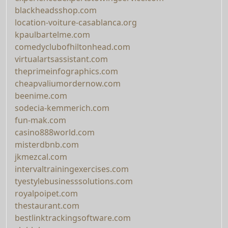
blackheadsshop.com
location-voiture-casablanca.org
kpaulbartelme.com
comedyclubofhiltonhead.com
virtualartsassistant.com
theprimeinfographics.com
cheapvaliumordernow.com
beenime.com
sodecia-kemmerich.com
fun-mak.com
casino888world.com
misterdbnb.com
jkmezcal.com
intervaltrainingexercises.com
tyestylebusinesssolutions.com
royalpoipet.com
thestaurant.com
bestlinktrackingsoftware.com