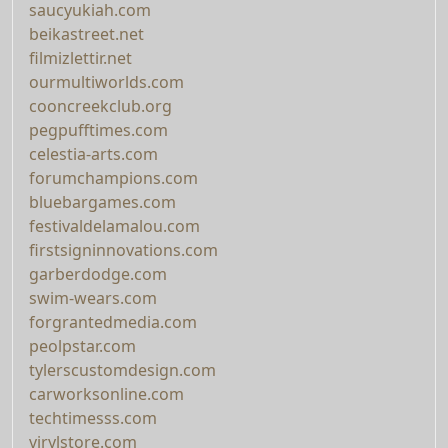
saucyukiah.com
beikastreet.net
filmizlettir.net
ourmultiworlds.com
cooncreekclub.org
pegpufftimes.com
celestia-arts.com
forumchampions.com
bluebargames.com
festivaldelamalou.com
firstsigninnovations.com
garberdodge.com
swim-wears.com
forgrantedmedia.com
peolpstar.com
tylerscustomdesign.com
carworksonline.com
techtimesss.com
virylstore.com