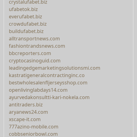
crystalufabet.biz
ufabetok.biz
everufabet.biz
crowdufabet.biz
buildufabet.biz
alltransportnews.com
fashiontrandsnews.com
bbcreporters.com
cryptocasinoguid.com
leadingedgemarketingsolutionsmi.com
kastratigeneralcontractinginc.co
bestwholesalenfljerseysshop.com
openlivinglabdays14.com
ayurvedakonsultti-kari-nokela.com
antitraders.biz
aryanews24.com
xscape-it.com
777azino-mobile.com
cobbseniorbowl.com