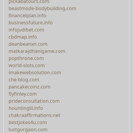
pickabatours.com
beastmode-bodybuilding.com
financelplan.info
businessfuture.info
infojudibet.com
cbdmap.info
deanbeanxn.com
matkarajdhanigame.com
popthrone.com
world-slots.com
imakewebsolution.com
che-blog.com
pancakecoinz.com
flyfinley.com
prideconsultation.com
hountinglil.info
chakraaffirmations.net
bestjokes4u.com
lustgurgaon.com