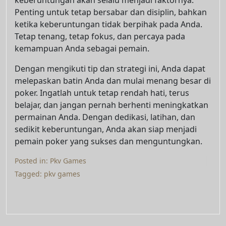
Penting untuk tetap bersabar dan disiplin, bahkan
ketika keberuntungan tidak berpihak pada Anda.
Tetap tenang, tetap fokus, dan percaya pada
kemampuan Anda sebagai pemain.
Dengan mengikuti tip dan strategi ini, Anda dapat
melepaskan batin Anda dan mulai menang besar di
poker. Ingatlah untuk tetap rendah hati, terus
belajar, dan jangan pernah berhenti meningkatkan
permainan Anda. Dengan dedikasi, latihan, dan
sedikit keberuntungan, Anda akan siap menjadi
pemain poker yang sukses dan menguntungkan.
Posted in:
Pkv Games
Tagged:
pkv games