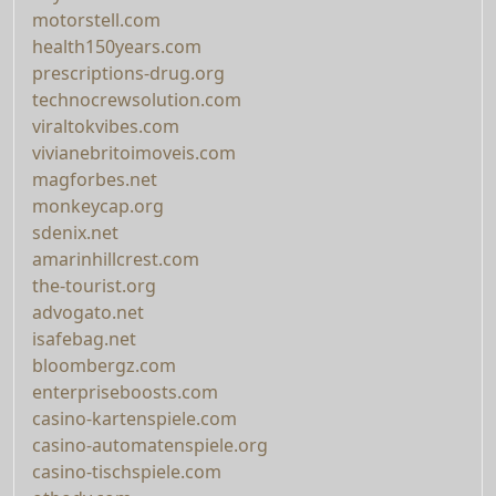
motorstell.com
health150years.com
prescriptions-drug.org
technocrewsolution.com
viraltokvibes.com
vivianebritoimoveis.com
magforbes.net
monkeycap.org
sdenix.net
amarinhillcrest.com
the-tourist.org
advogato.net
isafebag.net
bloombergz.com
enterpriseboosts.com
casino-kartenspiele.com
casino-automatenspiele.org
casino-tischspiele.com