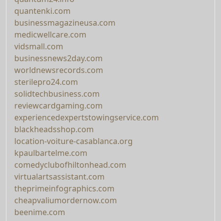
quantenki.com
businessmagazineusa.com
medicwellcare.com
vidsmall.com
businessnews2day.com
worldnewsrecords.com
sterilepro24.com
solidtechbusiness.com
reviewcardgaming.com
experiencedexpertstowingservice.com
blackheadsshop.com
location-voiture-casablanca.org
kpaulbartelme.com
comedyclubofhiltonhead.com
virtualartsassistant.com
theprimeinfographics.com
cheapvaliumordernow.com
beenime.com