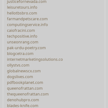
justicefornevada.com
leisuretours.info
hellotbsbro.com
farmandpetscare.com
computingservice.info
caiofracini.com
techpositive.info
unseonrang.com
pak-urdu-poetry.com
blogcetra.com
internetmarketingsolutions.co
ollystvs.com
globalnewscx.com
dogslives.com
pdfbookplanet.com
queenofrattan.com
thequeenofrattan.com
denohubpro.com
blades-knife.com