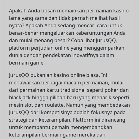
Apakah Anda bosan memainkan permainan kasino
lama yang sama dan tidak pernah melihat hasil
nyata? Apakah Anda sedang mencari cara untuk
benar-benar mengeluarkan keberuntungan Anda
dan mulai menang besar? Coba lihat JurusQQ,
platform perjudian online yang menggemparkan
dunia dengan pendekatan inovatifnya dalam
bermain game.
JurusQQ bukanlah kasino online biasa. Ini
menawarkan berbagai macam permainan, mulai
dari permainan kartu tradisional seperti poker dan
blackjack hingga pilihan baru yang menarik seperti
mesin slot dan roulette. Namun yang membedakan
JurusQQ dari kompetisinya adalah fokusnya pada
strategi dan keterampilan. Platform ini dirancang
untuk membantu pemain mengembangkan
keterampilan bermain game mereka dan