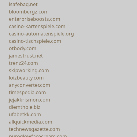
isafebag.net
bloombergz.com
enterpriseboosts.com
casino-kartenspiele.com
casino-automatenspiele.org
casino-tischspiele.com
otbody.com
jamestrust.net
trenz24.com
skipworking.com
loizbeauty.com
anyconverter.com
timespedia.com
jejakkrismon.com
diemthole.biz
ufabetkk.com
allquickmedia.com
technewsgazette.com
pureglowfacecream.com