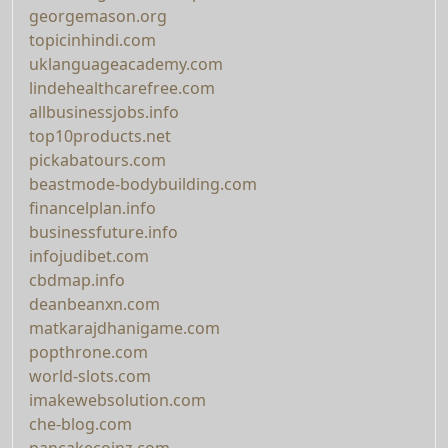
georgemason.org
topicinhindi.com
uklanguageacademy.com
lindehealthcarefree.com
allbusinessjobs.info
top10products.net
pickabatours.com
beastmode-bodybuilding.com
financelplan.info
businessfuture.info
infojudibet.com
cbdmap.info
deanbeanxn.com
matkarajdhanigame.com
popthrone.com
world-slots.com
imakewebsolution.com
che-blog.com
pancakecoinz.com