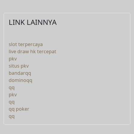
LINK LAINNYA
slot terpercaya
live draw hk tercepat
pkv
situs pkv
bandarqq
dominoqq
qq
pkv
qq
qq poker
qq