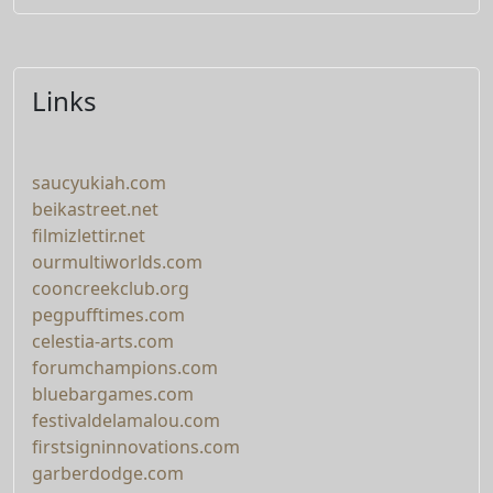
Links
saucyukiah.com
beikastreet.net
filmizlettir.net
ourmultiworlds.com
cooncreekclub.org
pegpufftimes.com
celestia-arts.com
forumchampions.com
bluebargames.com
festivaldelamalou.com
firstsigninnovations.com
garberdodge.com