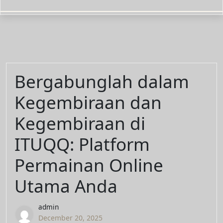
Bergabunglah dalam
Kegembiraan dan
Kegembiraan di
ITUQQ: Platform
Permainan Online
Utama Anda
admin
December 20, 2025