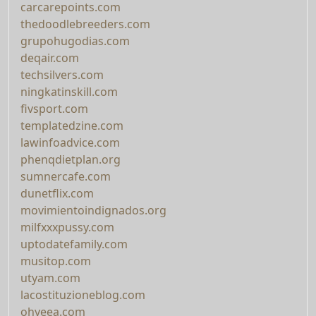
carcarepoints.com
thedoodlebreeders.com
grupohugodias.com
deqair.com
techsilvers.com
ningkatinskill.com
fivsport.com
templatedzine.com
lawinfoadvice.com
phenqdietplan.org
sumnercafe.com
dunetflix.com
movimientoindignados.org
milfxxxpussy.com
uptodatefamily.com
musitop.com
utyam.com
lacostituzioneblog.com
ohyeea.com