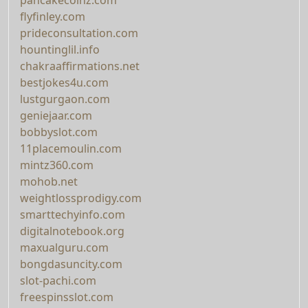
flyfinley.com
prideconsultation.com
hountinglil.info
chakraaffirmations.net
bestjokes4u.com
lustgurgaon.com
geniejaar.com
bobbyslot.com
11placemoulin.com
mintz360.com
mohob.net
weightlossprodigy.com
smarttechyinfo.com
digitalnotebook.org
maxualguru.com
bongdasuncity.com
slot-pachi.com
freespinsslot.com