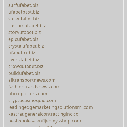
surfufabet.biz
ufabetbest.biz
sureufabet.biz
customufabet.biz
storyufabet.biz
epicufabet.biz
crystalufabet.biz
ufabetok.biz
everufabet.biz
crowdufabet.biz
buildufabet.biz
alltransportnews.com
fashiontrandsnews.com
bbcreporters.com
cryptocasinoguid.com
leadingedgemarketingsolutionsmi.com
kastratigeneralcontractinginc.co
bestwholesalenfljerseysshop.com