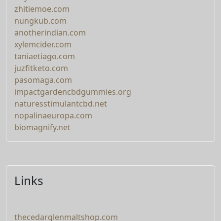
zhitiemoe.com
nungkub.com
anotherindian.com
xylemcider.com
taniaetiago.com
juzfitketo.com
pasomaga.com
impactgardencbdgummies.org
naturesstimulantcbd.net
nopalinaeuropa.com
biomagnify.net
Links
thecedarglenmaltshop.com