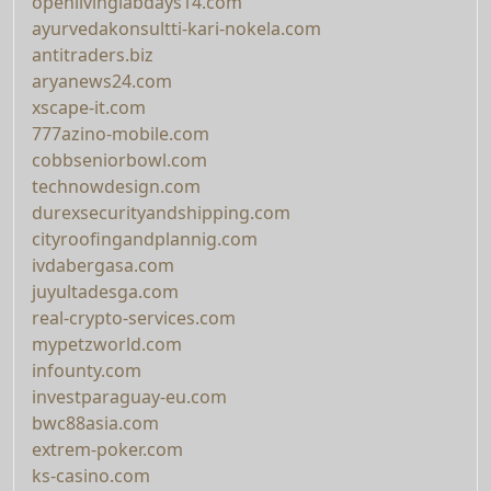
openlivinglabdays14.com
ayurvedakonsultti-kari-nokela.com
antitraders.biz
aryanews24.com
xscape-it.com
777azino-mobile.com
cobbseniorbowl.com
technowdesign.com
durexsecurityandshipping.com
cityroofingandplannig.com
ivdabergasa.com
juyultadesga.com
real-crypto-services.com
mypetzworld.com
infounty.com
investparaguay-eu.com
bwc88asia.com
extrem-poker.com
ks-casino.com