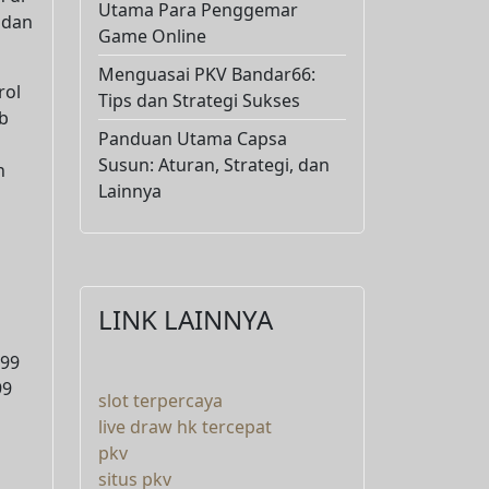
Utama Para Penggemar
 dan
Game Online
Menguasai PKV Bandar66:
rol
Tips dan Strategi Sukses
b
Panduan Utama Capsa
Susun: Aturan, Strategi, dan
n
Lainnya
LINK LAINNYA
o99
99
slot terpercaya
live draw hk tercepat
pkv
situs pkv