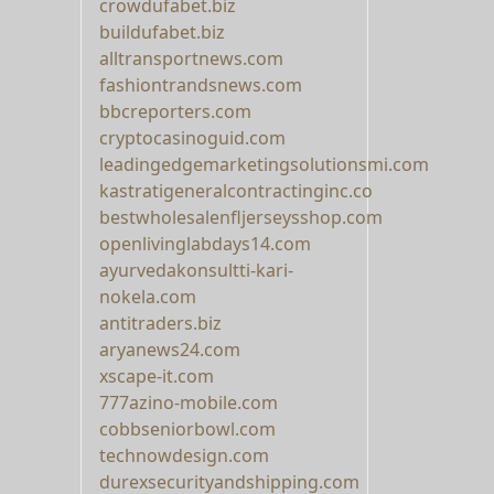
crowdufabet.biz
buildufabet.biz
alltransportnews.com
fashiontrandsnews.com
bbcreporters.com
cryptocasinoguid.com
leadingedgemarketingsolutionsmi.com
kastratigeneralcontractinginc.co
bestwholesalenfljerseysshop.com
openlivinglabdays14.com
ayurvedakonsultti-kari-
nokela.com
antitraders.biz
aryanews24.com
xscape-it.com
777azino-mobile.com
cobbseniorbowl.com
technowdesign.com
durexsecurityandshipping.com