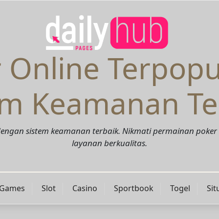
r Online Terpop
em Keamanan Te
r dengan sistem keamanan terbaik. Nikmati permainan pok
layanan berkualitas.
 Games
Slot
Casino
Sportbook
Togel
Sit