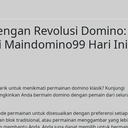
ngan Revolusi Domino:
 Maindomino99 Hari Ini
rik untuk menikmati permainan domino klasik? Kunjungi
ungkinkan Anda bermain domino dengan pemain dari selur
 permainan untuk disesuaikan dengan preferensi setiap
an blok tradisional, atau permainan menggambar yang leb
p membantu Anda. Anda juga dapat memilih untuk bermain