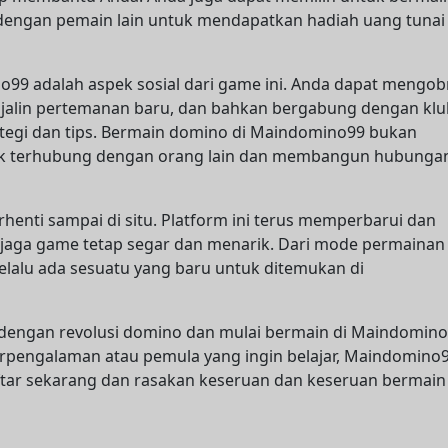
dengan pemain lain untuk mendapatkan hadiah uang tunai
o99 adalah aspek sosial dari game ini. Anda dapat mengob
enjalin pertemanan baru, dan bahkan bergabung dengan klu
tegi dan tips. Bermain domino di Maindomino99 bukan
ntuk terhubung dengan orang lain dan membangun hubunga
nti sampai di situ. Platform ini terus memperbarui dan
jaga game tetap segar dan menarik. Dari mode permainan
elalu ada sesuatu yang baru untuk ditemukan di
engan revolusi domino dan mulai bermain di Maindomin
berpengalaman atau pemula yang ingin belajar, Maindomino
ftar sekarang dan rasakan keseruan dan keseruan bermain