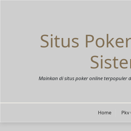
Skip
to
content
Situs Poke
Sist
Mainkan di situs poker online terpopule
Home
Pkv