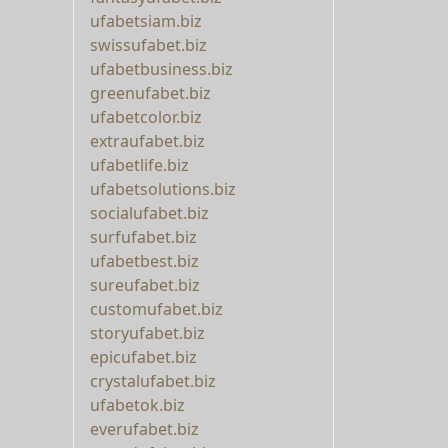
ufabetsiam.biz
swissufabet.biz
ufabetbusiness.biz
greenufabet.biz
ufabetcolor.biz
extraufabet.biz
ufabetlife.biz
ufabetsolutions.biz
socialufabet.biz
surfufabet.biz
ufabetbest.biz
sureufabet.biz
customufabet.biz
storyufabet.biz
epicufabet.biz
crystalufabet.biz
ufabetok.biz
everufabet.biz