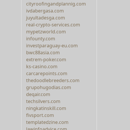
cityroofingandplannig.com
ivdabergasa.com
juyultadesga.com
real-crypto-services.com
mypetzworld.com
infounty.com
investparaguay-eu.com
bwc88asia.com
extrem-poker.com
ks-casino.com
carcarepoints.com
thedoodlebreeders.com
grupohugodias.com
deqair.com
techsilvers.com
ningkatinskill.com
fivsport.com
templatedzine.com
lawinfoadvice.com