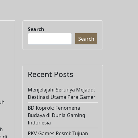
Search
Search
Recent Posts
Menjelajahi Serunya Mejaqq:
Destinasi Utama Para Gamer
uh
BD Koprok: Fenomena
Budaya di Dunia Gaming
Indonesia
ih
PKV Games Resmi: Tujuan
 di