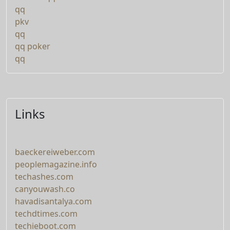
qq
pkv
qq
qq poker
qq
Links
baeckereiweber.com
peoplemagazine.info
techashes.com
canyouwash.co
havadisantalya.com
techdtimes.com
techieboot.com