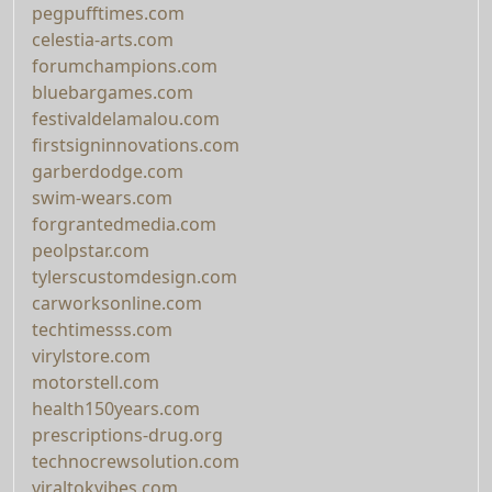
pegpufftimes.com
celestia-arts.com
forumchampions.com
bluebargames.com
festivaldelamalou.com
firstsigninnovations.com
garberdodge.com
swim-wears.com
forgrantedmedia.com
peolpstar.com
tylerscustomdesign.com
carworksonline.com
techtimesss.com
virylstore.com
motorstell.com
health150years.com
prescriptions-drug.org
technocrewsolution.com
viraltokvibes.com