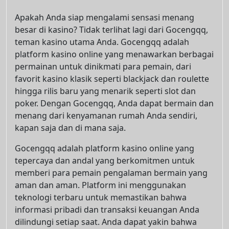
Apakah Anda siap mengalami sensasi menang
besar di kasino? Tidak terlihat lagi dari Gocengqq,
teman kasino utama Anda. Gocengqq adalah
platform kasino online yang menawarkan berbagai
permainan untuk dinikmati para pemain, dari
favorit kasino klasik seperti blackjack dan roulette
hingga rilis baru yang menarik seperti slot dan
poker. Dengan Gocengqq, Anda dapat bermain dan
menang dari kenyamanan rumah Anda sendiri,
kapan saja dan di mana saja.
Gocengqq adalah platform kasino online yang
tepercaya dan andal yang berkomitmen untuk
memberi para pemain pengalaman bermain yang
aman dan aman. Platform ini menggunakan
teknologi terbaru untuk memastikan bahwa
informasi pribadi dan transaksi keuangan Anda
dilindungi setiap saat. Anda dapat yakin bahwa