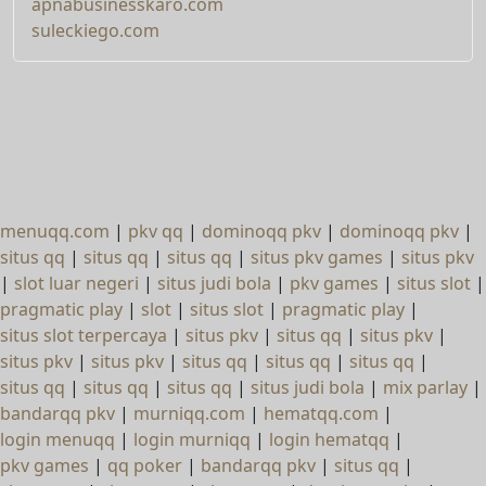
apnabusinesskaro.com
suleckiego.com
menuqq.com
|
pkv qq
|
dominoqq pkv
|
dominoqq pkv
|
situs qq
|
situs qq
|
situs qq
|
situs pkv games
|
situs pkv
|
slot luar negeri
|
situs judi bola
|
pkv games
|
situs slot
|
pragmatic play
|
slot
|
situs slot
|
pragmatic play
|
situs slot terpercaya
|
situs pkv
|
situs qq
|
situs pkv
|
situs pkv
|
situs pkv
|
situs qq
|
situs qq
|
situs qq
|
situs qq
|
situs qq
|
situs qq
|
situs judi bola
|
mix parlay
|
bandarqq pkv
|
murniqq.com
|
hematqq.com
|
login menuqq
|
login murniqq
|
login hematqq
|
pkv games
|
qq poker
|
bandarqq pkv
|
situs qq
|