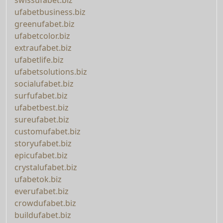
ufabetbusiness.biz
greenufabet.biz
ufabetcolor.biz
extraufabet.biz
ufabetlife.biz
ufabetsolutions.biz
socialufabet.biz
surfufabet.biz
ufabetbest.biz
sureufabet.biz
customufabet.biz
storyufabet.biz
epicufabet.biz
crystalufabet.biz
ufabetok.biz
everufabet.biz
crowdufabet.biz
buildufabet.biz