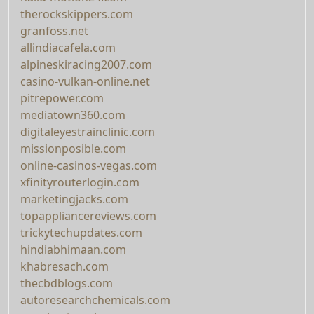
therockskippers.com
granfoss.net
allindiacafela.com
alpineskiracing2007.com
casino-vulkan-online.net
pitrepower.com
mediatown360.com
digitaleyestrainclinic.com
missionposible.com
online-casinos-vegas.com
xfinityrouterlogin.com
marketingjacks.com
topappliancereviews.com
trickytechupdates.com
hindiabhimaan.com
khabresach.com
thecbdblogs.com
autoresearchchemicals.com