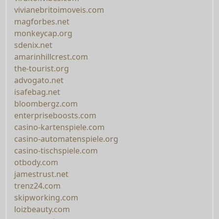
vivianebritoimoveis.com
magforbes.net
monkeycap.org
sdenix.net
amarinhillcrest.com
the-tourist.org
advogato.net
isafebag.net
bloombergz.com
enterpriseboosts.com
casino-kartenspiele.com
casino-automatenspiele.org
casino-tischspiele.com
otbody.com
jamestrust.net
trenz24.com
skipworking.com
loizbeauty.com