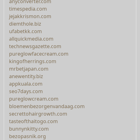
anyconverter.com
timespedia.com
jejakkrismon.com
diemthole.biz
ufabetkk.com
allquickmedia.com
technewsgazette.com
pureglowfacecream.com
kingofherrings.com
mrbetjapan.com
anewentity.biz
appkuala.com
seo7days.com
pureglowcream.com
bloemenbezorgenvandaag.com
secrettohairgrowth.com
tasteofthaitogo.com
bunnynkitty.com
bezopasnik.org