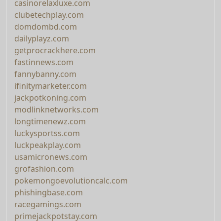
casinorelaxluxe.com
clubetechplay.com
domdombd.com
dailyplayz.com
getprocrackhere.com
fastinnews.com
fannybanny.com
ifinitymarketer.com
jackpotkoning.com
modlinknetworks.com
longtimenewz.com
luckysportss.com
luckpeakplay.com
usamicronews.com
grofashion.com
pokemongoevolutioncalc.com
phishingbase.com
racegamings.com
primejackpotstay.com