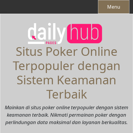
Skip
Menu
to
content
Situs Poker Online
Terpopuler dengan
Sistem Keamanan
Terbaik
Mainkan di situs poker online terpopuler dengan sistem
keamanan terbaik. Nikmati permainan poker dengan
perlindungan data maksimal dan layanan berkualitas.