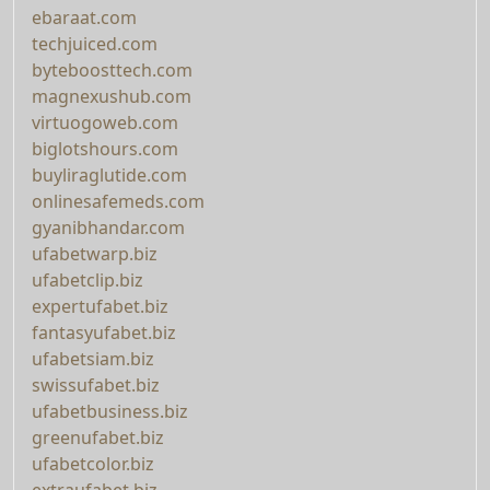
ebaraat.com
techjuiced.com
byteboosttech.com
magnexushub.com
virtuogoweb.com
biglotshours.com
buyliraglutide.com
onlinesafemeds.com
gyanibhandar.com
ufabetwarp.biz
ufabetclip.biz
expertufabet.biz
fantasyufabet.biz
ufabetsiam.biz
swissufabet.biz
ufabetbusiness.biz
greenufabet.biz
ufabetcolor.biz
extraufabet.biz