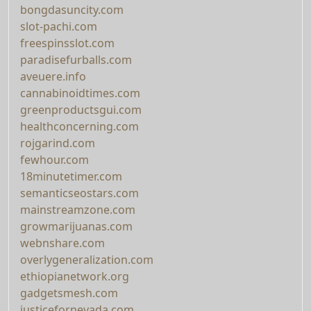
bongdasuncity.com
slot-pachi.com
freespinsslot.com
paradisefurballs.com
aveuere.info
cannabinoidtimes.com
greenproductsgui.com
healthconcerning.com
rojgarind.com
fewhour.com
18minutetimer.com
semanticseostars.com
mainstreamzone.com
growmarijuanas.com
webnshare.com
overlygeneralization.com
ethiopianetwork.org
gadgetsmesh.com
justicefornevada.com