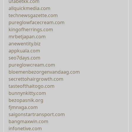
ufabetkk.com
allquickmedia.com
technewsgazette.com
pureglowfacecream.com
kingofherrings.com
mrbetjapan.com
anewentity.biz
appkuala.com
seo7days.com
pureglowcream.com
bloemenbezorgenvandaag.com
secrettohairgrowth.com
tasteofthaitogo.com
bunnynkitty.com
bezopasnik.org
fjmnxga.com
saigonstartransport.com
bangmaxwin.com
infonetive.com