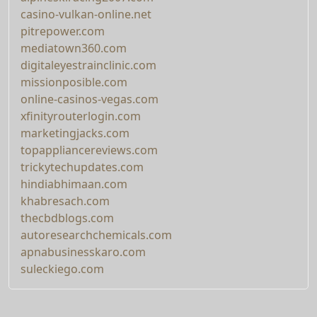
casino-vulkan-online.net
pitrepower.com
mediatown360.com
digitaleyestrainclinic.com
missionposible.com
online-casinos-vegas.com
xfinityrouterlogin.com
marketingjacks.com
topappliancereviews.com
trickytechupdates.com
hindiabhimaan.com
khabresach.com
thecbdblogs.com
autoresearchchemicals.com
apnabusinesskaro.com
suleckiego.com