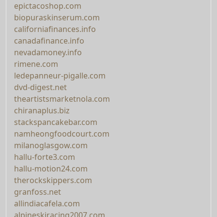
epictacoshop.com
biopuraskinserum.com
californiafinances.info
canadafinance.info
nevadamoney.info
rimene.com
ledepanneur-pigalle.com
dvd-digest.net
theartistsmarketnola.com
chiranaplus.biz
stackspancakebar.com
namheongfoodcourt.com
milanoglasgow.com
hallu-forte3.com
hallu-motion24.com
therockskippers.com
granfoss.net
allindiacafela.com
alpineskiracing2007.com