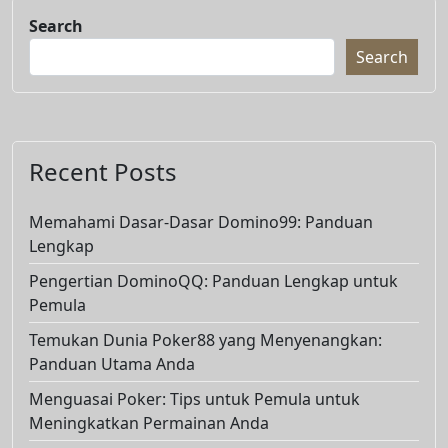
Search
Search
Recent Posts
Memahami Dasar-Dasar Domino99: Panduan
Lengkap
Pengertian DominoQQ: Panduan Lengkap untuk
Pemula
Temukan Dunia Poker88 yang Menyenangkan:
Panduan Utama Anda
Menguasai Poker: Tips untuk Pemula untuk
Meningkatkan Permainan Anda