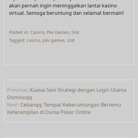
akan pernah ingin meninggalkan lantai kasino
virtual. Semoga beruntung dan selamat bermain!
Posted in:
Casino
,
Pkv Games
,
Slot
Tagged:
casino
,
pkv games
,
slot
Post
Previous:
Kuasai Seni Strategi dengan Login Utama
navigation
Dominoqq
Next:
Cebanqq: Tempat Keberuntungan Bertemu
Keterampilan di Dunia Poker Online