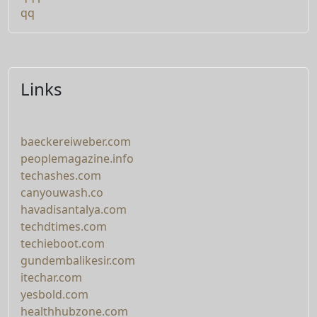
qq
Links
baeckereiweber.com
peoplemagazine.info
techashes.com
canyouwash.co
havadisantalya.com
techdtimes.com
techieboot.com
gundembalikesir.com
itechar.com
yesbold.com
healthhubzone.com