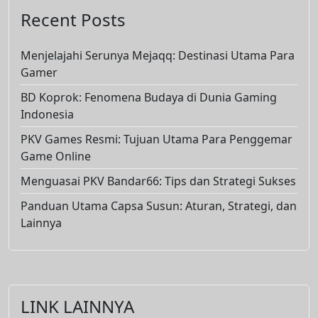
Recent Posts
Menjelajahi Serunya Mejaqq: Destinasi Utama Para
Gamer
BD Koprok: Fenomena Budaya di Dunia Gaming
Indonesia
PKV Games Resmi: Tujuan Utama Para Penggemar
Game Online
Menguasai PKV Bandar66: Tips dan Strategi Sukses
Panduan Utama Capsa Susun: Aturan, Strategi, dan
Lainnya
LINK LAINNYA