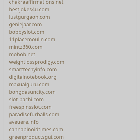
chakraaffirmations.net
bestjokes4u.com
lustgurgaon.com
geniejaar.com
bobbyslot.com
11placemoulin.com
mintz360.com
mohob.net
weightlossprodigy.com
smarttechyinfo.com
digitalnotebook.org
maxualguru.com
bongdasuncity.com
slot-pachi.com
freespinsslot.com
paradisefurballs.com
aveuere.info
cannabinoidtimes.com
greenproductsgui.com