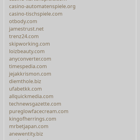
casino-automatenspiele.org
casino-tischspiele.com
otbody.com
jamestrust.net
trenz24.com
skipworking.com
loizbeauty.com
anyconverter.com
timespedia.com
jejakkrismon.com
diemthole.biz
ufabetkk.com
allquickmedia.com
technewsgazette.com
pureglowfacecream.com
kingofherrings.com
mrbetjapan.com
anewentity.biz