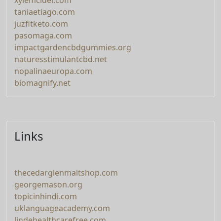
taniaetiago.com
juzfitketo.com
pasomaga.com
impactgardencbdgummies.org
naturesstimulantcbd.net
nopalinaeuropa.com
biomagnify.net
Links
thecedarglenmaltshop.com
georgemason.org
topicinhindi.com
uklanguageacademy.com
lindehealthcarefree.com