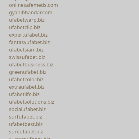
onlinesafemeds.com
gyanibhandar.com
ufabetwarp.biz
ufabetclip.biz
expertufabet.biz
fantasyufabet.biz
ufabetsiam.biz
swissufabet.biz
ufabetbusiness.biz
greenufabet.biz
ufabetcolor.biz
extraufabet.biz
ufabetlife.biz
ufabetsolutions.biz
socialufabet.biz
surfufabet.biz
ufabetbest.biz
sureufabet.biz
customufabet.biz