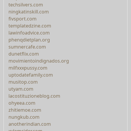
techsilvers.com
ningkatinskill.com
fivsport.com
templatedzine.com
lawinfoadvice.com
phenqdietplan.org
sumnercafe.com
dunetflix.com
movimientoindignados.org
milfxxxpussy.com
uptodatefamily.com
musitop.com
utyam.com
lacostituzioneblog.com
ohyeea.com
zhitiemoe.com
nungkub.com
anotherindian.com
xylemcider.com