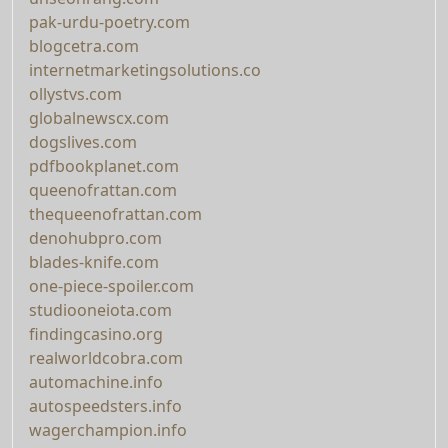
pak-urdu-poetry.com
blogcetra.com
internetmarketingsolutions.co
ollystvs.com
globalnewscx.com
dogslives.com
pdfbookplanet.com
queenofrattan.com
thequeenofrattan.com
denohubpro.com
blades-knife.com
one-piece-spoiler.com
studiooneiota.com
findingcasino.org
realworldcobra.com
automachine.info
autospeedsters.info
wagerchampion.info