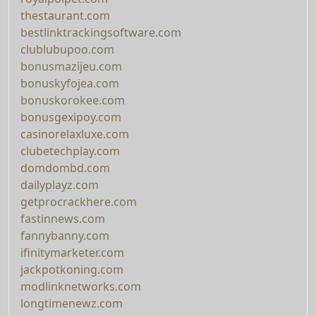
thestaurant.com
bestlinktrackingsoftware.com
clublubupoo.com
bonusmazijeu.com
bonuskyfojea.com
bonuskorokee.com
bonusgexipoy.com
casinorelaxluxe.com
clubetechplay.com
domdombd.com
dailyplayz.com
getprocrackhere.com
fastinnews.com
fannybanny.com
ifinitymarketer.com
jackpotkoning.com
modlinknetworks.com
longtimenewz.com