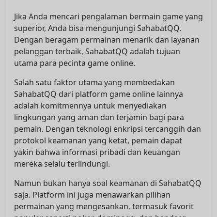
Jika Anda mencari pengalaman bermain game yang
superior, Anda bisa mengunjungi SahabatQQ.
Dengan beragam permainan menarik dan layanan
pelanggan terbaik, SahabatQQ adalah tujuan
utama para pecinta game online.
Salah satu faktor utama yang membedakan
SahabatQQ dari platform game online lainnya
adalah komitmennya untuk menyediakan
lingkungan yang aman dan terjamin bagi para
pemain. Dengan teknologi enkripsi tercanggih dan
protokol keamanan yang ketat, pemain dapat
yakin bahwa informasi pribadi dan keuangan
mereka selalu terlindungi.
Namun bukan hanya soal keamanan di SahabatQQ
saja. Platform ini juga menawarkan pilihan
permainan yang mengesankan, termasuk favorit