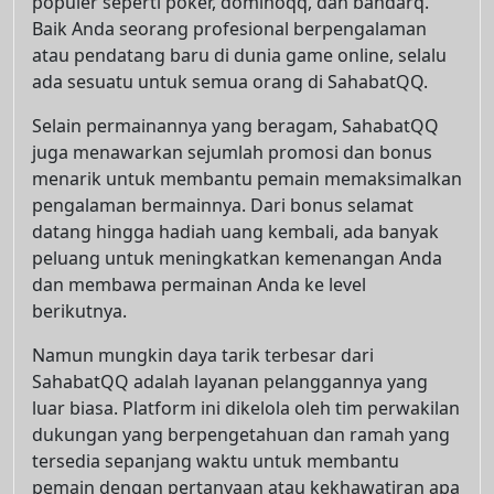
populer seperti poker, dominoqq, dan bandarq.
Baik Anda seorang profesional berpengalaman
atau pendatang baru di dunia game online, selalu
ada sesuatu untuk semua orang di SahabatQQ.
Selain permainannya yang beragam, SahabatQQ
juga menawarkan sejumlah promosi dan bonus
menarik untuk membantu pemain memaksimalkan
pengalaman bermainnya. Dari bonus selamat
datang hingga hadiah uang kembali, ada banyak
peluang untuk meningkatkan kemenangan Anda
dan membawa permainan Anda ke level
berikutnya.
Namun mungkin daya tarik terbesar dari
SahabatQQ adalah layanan pelanggannya yang
luar biasa. Platform ini dikelola oleh tim perwakilan
dukungan yang berpengetahuan dan ramah yang
tersedia sepanjang waktu untuk membantu
pemain dengan pertanyaan atau kekhawatiran apa