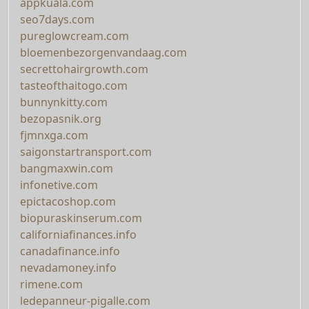
appkuala.com
seo7days.com
pureglowcream.com
bloemenbezorgenvandaag.com
secrettohairgrowth.com
tasteofthaitogo.com
bunnynkitty.com
bezopasnik.org
fjmnxga.com
saigonstartransport.com
bangmaxwin.com
infonetive.com
epictacoshop.com
biopuraskinserum.com
californiafinances.info
canadafinance.info
nevadamoney.info
rimene.com
ledepanneur-pigalle.com