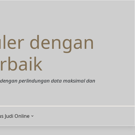
uler dengan
rbaik
er dengan perlindungan data maksimal dan
us Judi Online