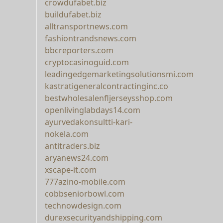
crowdufabet.biz
buildufabet.biz
alltransportnews.com
fashiontrandsnews.com
bbcreporters.com
cryptocasinoguid.com
leadingedgemarketingsolutionsmi.com
kastratigeneralcontractinginc.co
bestwholesalenfljerseysshop.com
openlivinglabdays14.com
ayurvedakonsultti-kari-
nokela.com
antitraders.biz
aryanews24.com
xscape-it.com
777azino-mobile.com
cobbseniorbowl.com
technowdesign.com
durexsecurityandshipping.com