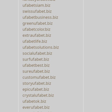
ufabetsiam.biz
swissufabet.biz
ufabetbusiness.biz
greenufabet.biz
ufabetcolor.biz
extraufabet.biz
ufabetlife.biz
ufabetsolutions.biz
socialufabet.biz
surfufabet.biz
ufabetbest.biz
sureufabet.biz
customufabet.biz
storyufabet.biz
epicufabet.biz
crystalufabet.biz
ufabetok.biz
everufabet.biz