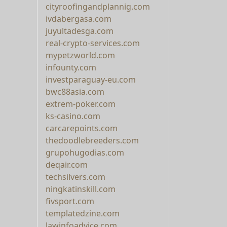
cityroofingandplannig.com
ivdabergasa.com
juyultadesga.com
real-crypto-services.com
mypetzworld.com
infounty.com
investparaguay-eu.com
bwc88asia.com
extrem-poker.com
ks-casino.com
carcarepoints.com
thedoodlebreeders.com
grupohugodias.com
deqair.com
techsilvers.com
ningkatinskill.com
fivsport.com
templatedzine.com
lawinfoadvice.com