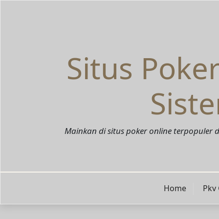
Skip
to
content
Situs Poke
Sist
Mainkan di situs poker online terpopule
Home
Pkv