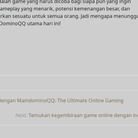
lah game yang harus dicoba bagi siapa pun yang ingin
ameplay yang menarik, potensi kemenangan besar, dan
rkan sesuatu untuk semua orang. Jadi mengapa menungg
 DominoQQ utama hari ini!
 dengan MaindominoQQ: The Ultimate Online Gaming
Next:
Temukan kegembiraan game online dengan i