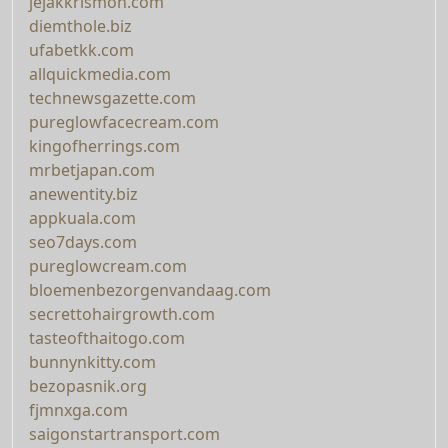
jejakkrismon.com
diemthole.biz
ufabetkk.com
allquickmedia.com
technewsgazette.com
pureglowfacecream.com
kingofherrings.com
mrbetjapan.com
anewentity.biz
appkuala.com
seo7days.com
pureglowcream.com
bloemenbezorgenvandaag.com
secrettohairgrowth.com
tasteofthaitogo.com
bunnynkitty.com
bezopasnik.org
fjmnxga.com
saigonstartransport.com