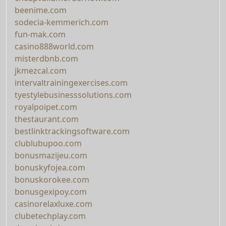
beenime.com
sodecia-kemmerich.com
fun-mak.com
casino888world.com
misterdbnb.com
jkmezcal.com
intervaltrainingexercises.com
tyestylebusinesssolutions.com
royalpoipet.com
thestaurant.com
bestlinktrackingsoftware.com
clublubupoo.com
bonusmazijeu.com
bonuskyfojea.com
bonuskorokee.com
bonusgexipoy.com
casinorelaxluxe.com
clubetechplay.com