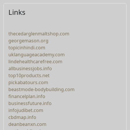
Links
thecedarglenmaltshop.com
georgemason.org
topicinhindi.com
uklanguageacademy.com
lindehealthcarefree.com
allbusinessjobs.info
top10products.net
pickabatours.com
beastmode-bodybuilding.com
financelplan.info
businessfuture.info
infojudibet.com
cbdmap.info
deanbeanxn.com