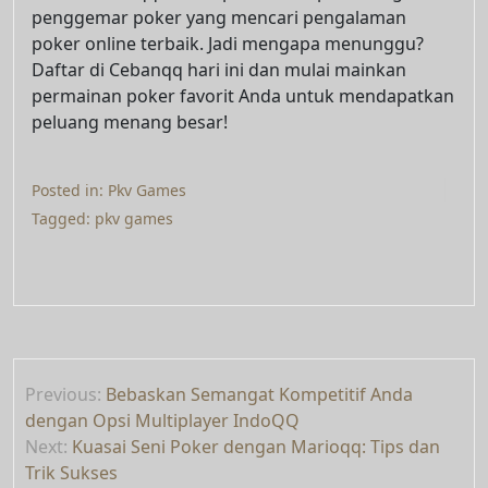
penggemar poker yang mencari pengalaman
poker online terbaik. Jadi mengapa menunggu?
Daftar di Cebanqq hari ini dan mulai mainkan
permainan poker favorit Anda untuk mendapatkan
peluang menang besar!
Posted in:
Pkv Games
Tagged:
pkv games
Post
Previous:
Bebaskan Semangat Kompetitif Anda
navigation
dengan Opsi Multiplayer IndoQQ
Next:
Kuasai Seni Poker dengan Marioqq: Tips dan
Trik Sukses