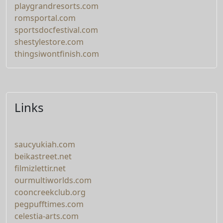
playgrandresorts.com
romsportal.com
sportsdocfestival.com
shestylestore.com
thingsiwontfinish.com
Links
saucyukiah.com
beikastreet.net
filmizlettir.net
ourmultiworlds.com
cooncreekclub.org
pegpufftimes.com
celestia-arts.com