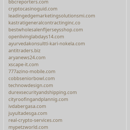
bbcreporters.com
cryptocasinoguid.com
leadingedgemarketingsolutionsmi.com
kastratigeneralcontractinginc.co
bestwholesalenfljerseysshop.com
openlivinglabdays14.com
ayurvedakonsultti-kari-nokela.com
antitraders.biz
aryanews24.com
xscape-it.com
777azino-mobile.com
cobbseniorbowl.com
technowdesign.com
durexsecurityandshipping.com
cityroofingandplannig.com
ivdabergasa.com
juyultadesga.com
real-crypto-services.com
mypetzworld.com