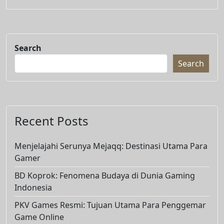
Search
Search
Recent Posts
Menjelajahi Serunya Mejaqq: Destinasi Utama Para
Gamer
BD Koprok: Fenomena Budaya di Dunia Gaming
Indonesia
PKV Games Resmi: Tujuan Utama Para Penggemar
Game Online