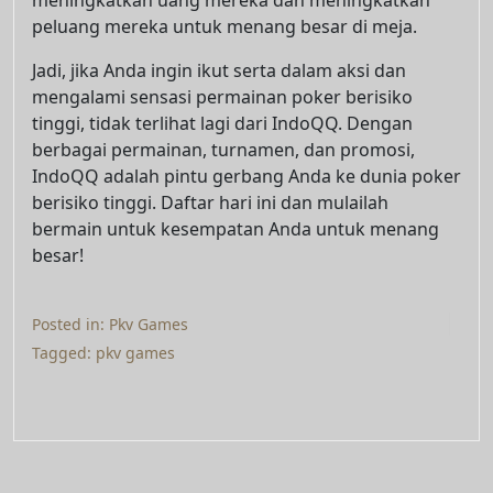
peluang mereka untuk menang besar di meja.
Jadi, jika Anda ingin ikut serta dalam aksi dan
mengalami sensasi permainan poker berisiko
tinggi, tidak terlihat lagi dari IndoQQ. Dengan
berbagai permainan, turnamen, dan promosi,
IndoQQ adalah pintu gerbang Anda ke dunia poker
berisiko tinggi. Daftar hari ini dan mulailah
bermain untuk kesempatan Anda untuk menang
besar!
Posted in:
Pkv Games
Tagged:
pkv games