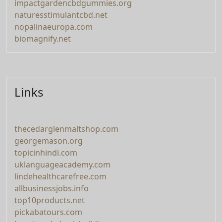
impactgardencbdgummies.org
naturesstimulantcbd.net
nopalinaeuropa.com
biomagnify.net
Links
thecedarglenmaltshop.com
georgemason.org
topicinhindi.com
uklanguageacademy.com
lindehealthcarefree.com
allbusinessjobs.info
top10products.net
pickabatours.com