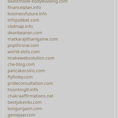
beastmode-bodybuilding.com
financelplan.info
businessfuture.info
infojudibet.com
cbdmap.info
deanbeanxn.com
matkarajdhanigame.com
popthrone.com
world-slots.com
imakewebsolution.com
che-blog.com
pancakecoinz.com
flyfinley.com
prideconsultation.com
hountinglil.info
chakraaffirmations.net
bestjokes4u.com
lustgurgaon.com
geniejaar.com