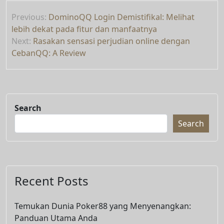
Post
Previous:
DominoQQ Login Demistifikal: Melihat
navigation
lebih dekat pada fitur dan manfaatnya
Next:
Rasakan sensasi perjudian online dengan
CebanQQ: A Review
Search
Search
Recent Posts
Temukan Dunia Poker88 yang Menyenangkan:
Panduan Utama Anda