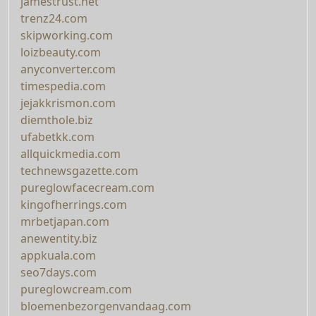
jamestrust.net
trenz24.com
skipworking.com
loizbeauty.com
anyconverter.com
timespedia.com
jejakkrismon.com
diemthole.biz
ufabetkk.com
allquickmedia.com
technewsgazette.com
pureglowfacecream.com
kingofherrings.com
mrbetjapan.com
anewentity.biz
appkuala.com
seo7days.com
pureglowcream.com
bloemenbezorgenvandaag.com