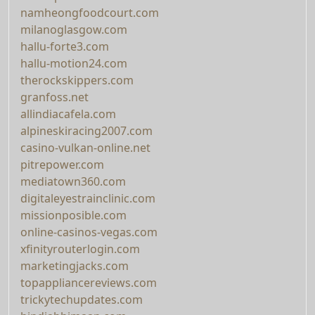
namheongfoodcourt.com
milanoglasgow.com
hallu-forte3.com
hallu-motion24.com
therockskippers.com
granfoss.net
allindiacafela.com
alpineskiracing2007.com
casino-vulkan-online.net
pitrepower.com
mediatown360.com
digitaleyestrainclinic.com
missionposible.com
online-casinos-vegas.com
xfinityrouterlogin.com
marketingjacks.com
topappliancereviews.com
trickytechupdates.com