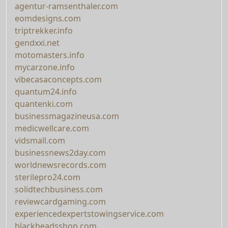
agentur-ramsenthaler.com
eomdesigns.com
triptrekker.info
gendxxi.net
motomasters.info
mycarzone.info
vibecasaconcepts.com
quantum24.info
quantenki.com
businessmagazineusa.com
medicwellcare.com
vidsmall.com
businessnews2day.com
worldnewsrecords.com
sterilepro24.com
solidtechbusiness.com
reviewcardgaming.com
experiencedexpertstowingservice.com
blackheadsshop.com