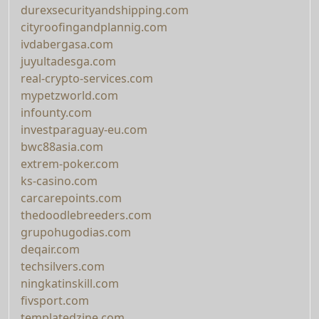
durexsecurityandshipping.com
cityroofingandplannig.com
ivdabergasa.com
juyultadesga.com
real-crypto-services.com
mypetzworld.com
infounty.com
investparaguay-eu.com
bwc88asia.com
extrem-poker.com
ks-casino.com
carcarepoints.com
thedoodlebreeders.com
grupohugodias.com
deqair.com
techsilvers.com
ningkatinskill.com
fivsport.com
templatedzine.com