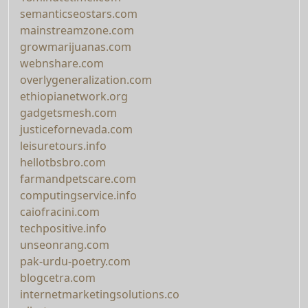
semanticseostars.com
mainstreamzone.com
growmarijuanas.com
webnshare.com
overlygeneralization.com
ethiopianetwork.org
gadgetsmesh.com
justicefornevada.com
leisuretours.info
hellotbsbro.com
farmandpetscare.com
computingservice.info
caiofracini.com
techpositive.info
unseonrang.com
pak-urdu-poetry.com
blogcetra.com
internetmarketingsolutions.co