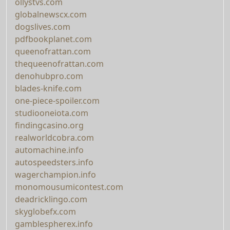
ollystvs.com
globalnewscx.com
dogslives.com
pdfbookplanet.com
queenofrattan.com
thequeenofrattan.com
denohubpro.com
blades-knife.com
one-piece-spoiler.com
studiooneiota.com
findingcasino.org
realworldcobra.com
automachine.info
autospeedsters.info
wagerchampion.info
monomousumicontest.com
deadricklingo.com
skyglobefx.com
gamblespherex.info