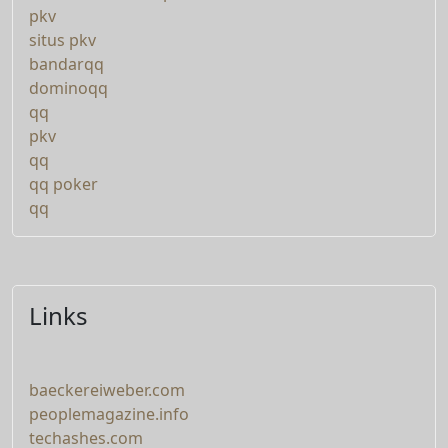
pkv
situs pkv
bandarqq
dominoqq
qq
pkv
qq
qq poker
qq
Links
baeckereiweber.com
peoplemagazine.info
techashes.com