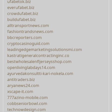
ufabetok.biz
everufabet.biz
crowdufabet.biz
buildufabet.biz
alltransportnews.com
fashiontrandsnews.com
bbcreporters.com
cryptocasinoguid.com
leadingedgemarketingsolutionsmi.com
kastratigeneralcontractinginc.co
bestwholesalenfljerseysshop.com
openlivinglabdays14.com
ayurvedakonsultti-kari-nokela.com
antitraders.biz
aryanews24.com
xscape-it.com
777azino-mobile.com
cobbseniorbowl.com
technowdesign.com