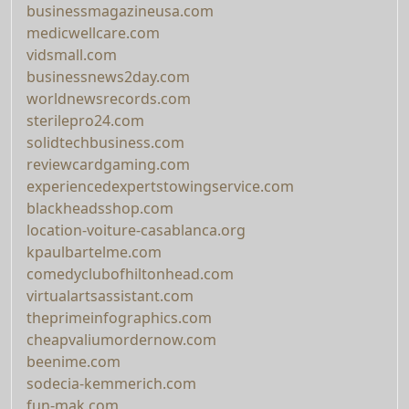
businessmagazineusa.com
medicwellcare.com
vidsmall.com
businessnews2day.com
worldnewsrecords.com
sterilepro24.com
solidtechbusiness.com
reviewcardgaming.com
experiencedexpertstowingservice.com
blackheadsshop.com
location-voiture-casablanca.org
kpaulbartelme.com
comedyclubofhiltonhead.com
virtualartsassistant.com
theprimeinfographics.com
cheapvaliumordernow.com
beenime.com
sodecia-kemmerich.com
fun-mak.com