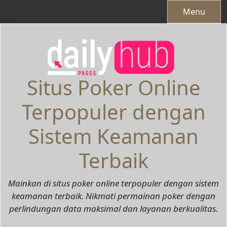
Skip
Menu
to
content
Situs Poker Online
Terpopuler dengan
Sistem Keamanan
Terbaik
Mainkan di situs poker online terpopuler dengan sistem
keamanan terbaik. Nikmati permainan poker dengan
perlindungan data maksimal dan layanan berkualitas.