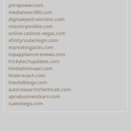
pitrepower.com
mediatown360.com
digitaleyestrainclinic.com
missionposible.com
online-casinos-vegas.com
xfinityrouterlogin.com
marketingjacks.com
topappliancereviews.com
trickytechupdates.com
hindiabhimaan.com
khabresach.com
thecbdblogs.com
autoresearchchemicals.com
apnabusinesskaro.com
suleckiego.com