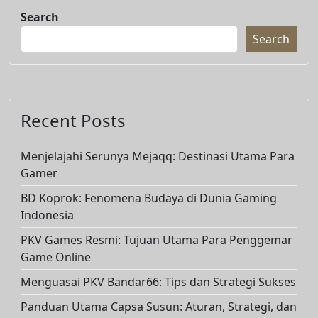
Search
Search
Recent Posts
Menjelajahi Serunya Mejaqq: Destinasi Utama Para
Gamer
BD Koprok: Fenomena Budaya di Dunia Gaming
Indonesia
PKV Games Resmi: Tujuan Utama Para Penggemar
Game Online
Menguasai PKV Bandar66: Tips dan Strategi Sukses
Panduan Utama Capsa Susun: Aturan, Strategi, dan