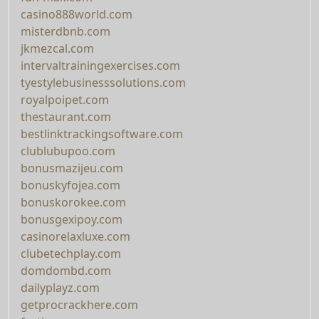
casino888world.com
misterdbnb.com
jkmezcal.com
intervaltrainingexercises.com
tyestylebusinesssolutions.com
royalpoipet.com
thestaurant.com
bestlinktrackingsoftware.com
clublubupoo.com
bonusmazijeu.com
bonuskyfojea.com
bonuskorokee.com
bonusgexipoy.com
casinorelaxluxe.com
clubetechplay.com
domdombd.com
dailyplayz.com
getprocrackhere.com