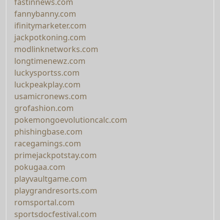
fastinnews.com
fannybanny.com
ifinitymarketer.com
jackpotkoning.com
modlinknetworks.com
longtimenewz.com
luckysportss.com
luckpeakplay.com
usamicronews.com
grofashion.com
pokemongoevolutioncalc.com
phishingbase.com
racegamings.com
primejackpotstay.com
pokugaa.com
playvaultgame.com
playgrandresorts.com
romsportal.com
sportsdocfestival.com