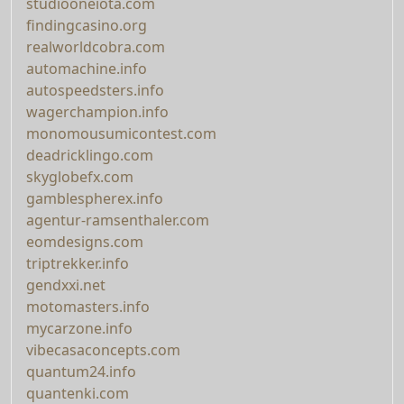
studiooneiota.com
findingcasino.org
realworldcobra.com
automachine.info
autospeedsters.info
wagerchampion.info
monomousumicontest.com
deadricklingo.com
skyglobefx.com
gamblespherex.info
agentur-ramsenthaler.com
eomdesigns.com
triptrekker.info
gendxxi.net
motomasters.info
mycarzone.info
vibecasaconcepts.com
quantum24.info
quantenki.com