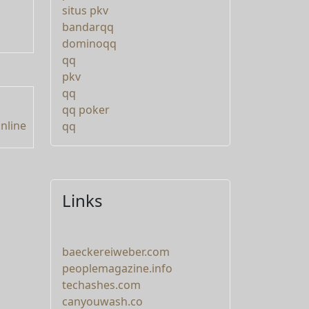
situs pkv
bandarqq
dominoqq
qq
pkv
qq
qq poker
nline
qq
Links
baeckereiweber.com
peoplemagazine.info
techashes.com
canyouwash.co