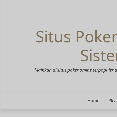
Skip
to
content
Situs Poke
Sist
Mainkan di situs poker online terpopule
Home
Pkv