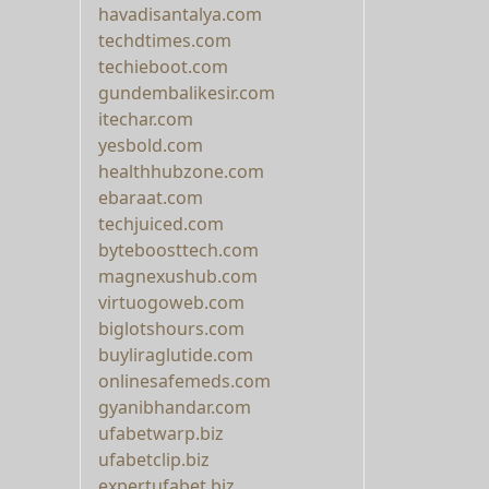
havadisantalya.com
techdtimes.com
techieboot.com
gundembalikesir.com
itechar.com
yesbold.com
healthhubzone.com
ebaraat.com
techjuiced.com
byteboosttech.com
magnexushub.com
virtuogoweb.com
biglotshours.com
buyliraglutide.com
onlinesafemeds.com
gyanibhandar.com
ufabetwarp.biz
ufabetclip.biz
expertufabet.biz