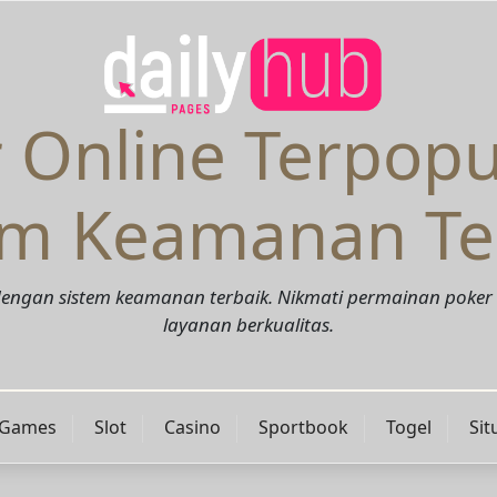
r Online Terpop
em Keamanan Te
r dengan sistem keamanan terbaik. Nikmati permainan pok
layanan berkualitas.
 Games
Slot
Casino
Sportbook
Togel
Sit