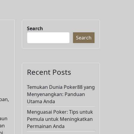
Search
Search
Recent Posts
Temukan Dunia Poker88 yang
Menyenangkan: Panduan
ban,
Utama Anda
Menguasai Poker: Tips untuk
raun
Pemula untuk Meningkatkan
kan
Permainan Anda
pi