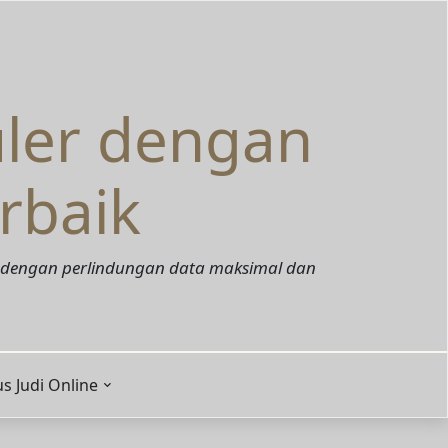
uler dengan
rbaik
er dengan perlindungan data maksimal dan
us Judi Online