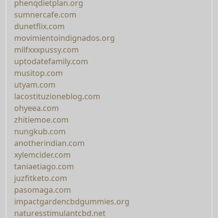
phenqdietplan.org
sumnercafe.com
dunetflix.com
movimientoindignados.org
milfxxxpussy.com
uptodatefamily.com
musitop.com
utyam.com
lacostituzioneblog.com
ohyeea.com
zhitiemoe.com
nungkub.com
anotherindian.com
xylemcider.com
taniaetiago.com
juzfitketo.com
pasomaga.com
impactgardencbdgummies.org
naturesstimulantcbd.net