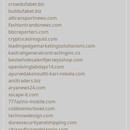
crowdufabet.biz
buildufabet.biz
alltransportnews.com
fashiontrandsnews.com
bbcreporters.com
cryptocasinoguid.com
leadingedgemarketingsolutionsmi.com
kastratigeneralcontractinginc.co
bestwholesalenfljerseysshop.com
openlivinglabdays14.com
ayurvedakonsultti-kari-nokela.com
antitraders.biz
aryanews24.com
xscape-it.com
777azino-mobile.com
cobbseniorbowl.com
technowdesign.com
durexsecurityandshipping.com
cityroofingandplannig.com