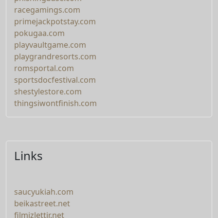
racegamings.com
primejackpotstay.com
pokugaa.com
playvaultgame.com
playgrandresorts.com
romsportal.com
sportsdocfestival.com
shestylestore.com
thingsiwontfinish.com
Links
saucyukiah.com
beikastreet.net
filmizlettir.net