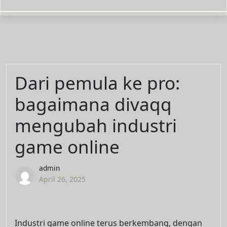
Dari pemula ke pro:
bagaimana divaqq
mengubah industri
game online
admin
April 26, 2025
Industri game online terus berkembang, dengan