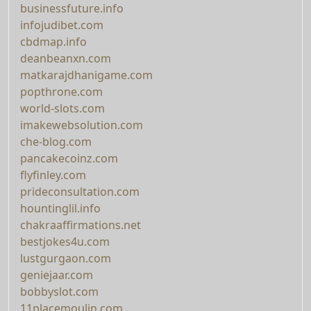
businessfuture.info
infojudibet.com
cbdmap.info
deanbeanxn.com
matkarajdhanigame.com
popthrone.com
world-slots.com
imakewebsolution.com
che-blog.com
pancakecoinz.com
flyfinley.com
prideconsultation.com
hountinglil.info
chakraaffirmations.net
bestjokes4u.com
lustgurgaon.com
geniejaar.com
bobbyslot.com
11placemoulin.com