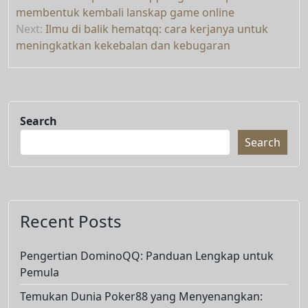
navigation
membentuk kembali lanskap game online
Next:
Ilmu di balik hematqq: cara kerjanya untuk
meningkatkan kekebalan dan kebugaran
Search
Search
Recent Posts
Pengertian DominoQQ: Panduan Lengkap untuk
Pemula
Temukan Dunia Poker88 yang Menyenangkan: