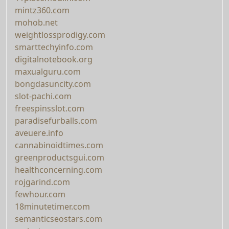
mintz360.com
mohob.net
weightlossprodigy.com
smarttechyinfo.com
digitalnotebook.org
maxualguru.com
bongdasuncity.com
slot-pachi.com
freespinsslot.com
paradisefurballs.com
aveuere.info
cannabinoidtimes.com
greenproductsgui.com
healthconcerning.com
rojgarind.com
fewhour.com
18minutetimer.com
semanticseostars.com