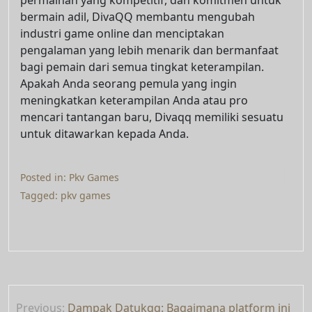
bermain adil, DivaQQ membantu mengubah
industri game online dan menciptakan
pengalaman yang lebih menarik dan bermanfaat
bagi pemain dari semua tingkat keterampilan.
Apakah Anda seorang pemula yang ingin
meningkatkan keterampilan Anda atau pro
mencari tantangan baru, Divaqq memiliki sesuatu
untuk ditawarkan kepada Anda.
Posted in:
Pkv Games
Tagged:
pkv games
Post
Previous:
Dampak Datukqq: Bagaimana platform ini