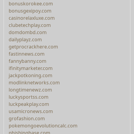
bonuskorokee.com
bonusgexipoy.com
casinorelaxluxe.com
clubetechplay.com
domdombd.com
dailyplayz.com
getprocrackhere.com
fastinnews.com
fannybanny.com
ifinitymarketer.com
jackpotkoning.com
modlinknetworks.com
longtimenewz.com
luckysportss.com
luckpeakplay.com
usamicronews.com
grofashion.com
pokemongoevolutioncalc.com
phishingbase.com