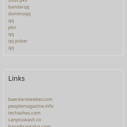
bandarqq
dominoqq
qq
pkv
qq
qq poker
qq
Links
baeckereiweber.com
peoplemagazine.info
techashes.com
canyouwash.co
havadisantalya.com