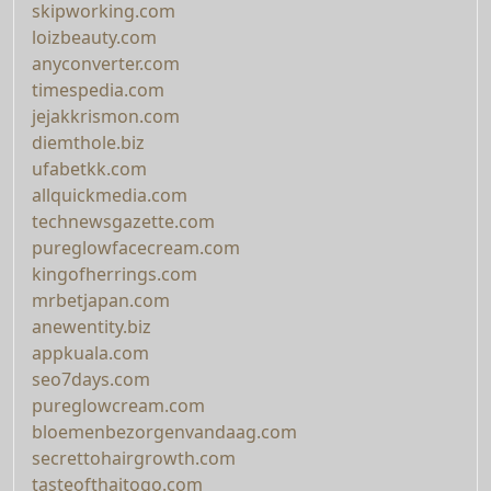
skipworking.com
loizbeauty.com
anyconverter.com
timespedia.com
jejakkrismon.com
diemthole.biz
ufabetkk.com
allquickmedia.com
technewsgazette.com
pureglowfacecream.com
kingofherrings.com
mrbetjapan.com
anewentity.biz
appkuala.com
seo7days.com
pureglowcream.com
bloemenbezorgenvandaag.com
secrettohairgrowth.com
tasteofthaitogo.com