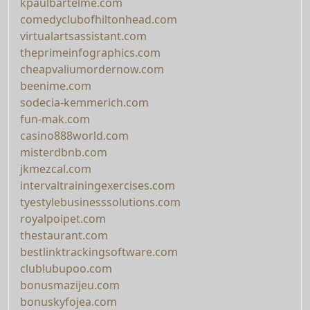
kpaulbartelme.com
comedyclubofhiltonhead.com
virtualartsassistant.com
theprimeinfographics.com
cheapvaliumordernow.com
beenime.com
sodecia-kemmerich.com
fun-mak.com
casino888world.com
misterdbnb.com
jkmezcal.com
intervaltrainingexercises.com
tyestylebusinesssolutions.com
royalpoipet.com
thestaurant.com
bestlinktrackingsoftware.com
clublubupoo.com
bonusmazijeu.com
bonuskyfojea.com