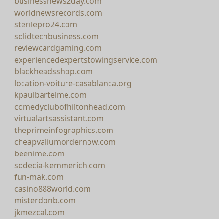
businessnews2day.com
worldnewsrecords.com
sterilepro24.com
solidtechbusiness.com
reviewcardgaming.com
experiencedexpertstowingservice.com
blackheadsshop.com
location-voiture-casablanca.org
kpaulbartelme.com
comedyclubofhiltonhead.com
virtualartsassistant.com
theprimeinfographics.com
cheapvaliumordernow.com
beenime.com
sodecia-kemmerich.com
fun-mak.com
casino888world.com
misterdbnb.com
jkmezcal.com