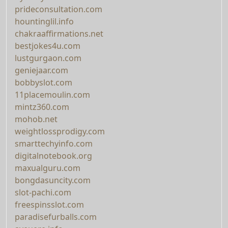
prideconsultation.com
hountinglil.info
chakraaffirmations.net
bestjokes4u.com
lustgurgaon.com
geniejaar.com
bobbyslot.com
11placemoulin.com
mintz360.com
mohob.net
weightlossprodigy.com
smarttechyinfo.com
digitalnotebook.org
maxualguru.com
bongdasuncity.com
slot-pachi.com
freespinsslot.com
paradisefurballs.com