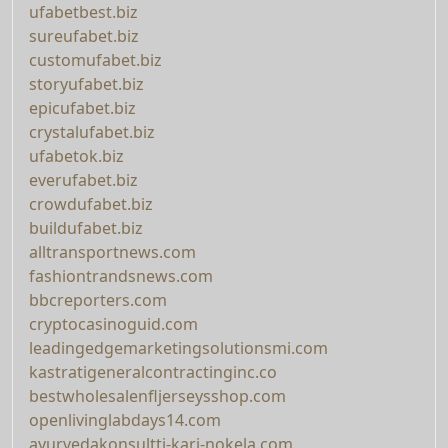
ufabetbest.biz
sureufabet.biz
customufabet.biz
storyufabet.biz
epicufabet.biz
crystalufabet.biz
ufabetok.biz
everufabet.biz
crowdufabet.biz
buildufabet.biz
alltransportnews.com
fashiontrandsnews.com
bbcreporters.com
cryptocasinoguid.com
leadingedgemarketingsolutionsmi.com
kastratigeneralcontractinginc.co
bestwholesalenfljerseysshop.com
openlivinglabdays14.com
ayurvedakonsultti-kari-nokela.com