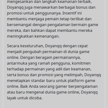
mengesankan dan langkah keamanan terbaik,
Doyanqq juga menawarkan berbagai bonus dan
promosi untuk penggunanya. Insentif ini
membantu menjaga pemain tetap terlibat dan
bersemangat dengan pengalaman bermain game
mereka, dan bahkan dapat membantu mereka
meningkatkan kemenangan.
Secara keseluruhan, Doyanqq dengan cepat
menjadi pengubah permainan di dunia game
online. Dengan beragam permainannya,
antarmuka yang ramah pengguna, komitmen
terhadap permainan yang adil dan keamanan,
serta bonus dan promosi yang melimpah, Doyanqq
menetapkan standar baru untuk platform game
online. Baik Anda seorang gamer berpengalaman
atau baru mengenal dunia game online, Doyanqq
layak untuk dicoba.