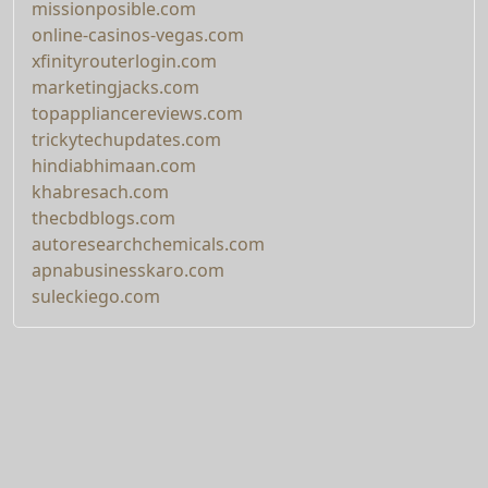
missionposible.com
online-casinos-vegas.com
xfinityrouterlogin.com
marketingjacks.com
topappliancereviews.com
trickytechupdates.com
hindiabhimaan.com
khabresach.com
thecbdblogs.com
autoresearchchemicals.com
apnabusinesskaro.com
suleckiego.com