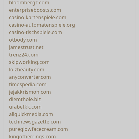
bloombergz.com
enterpriseboosts.com
casino-kartenspiele.com
casino-automatenspiele.org
casino-tischspiele.com
otbody.com
jamestrust.net
trenz24.com
skipworking.com
loizbeauty.com
anyconverter.com
timespedia.com
jejakkrismon.com
diemthole.biz
ufabetkk.com
allquickmedia.com
technewsgazette.com
pureglowfacecream.com
kingofherrings.com