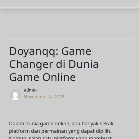
Doyanqq: Game
Changer di Dunia
Game Online
admin
November 14, 2025
Dalam dunia game online, ada banyak sekali
platform dan permainan yang dapat dipilih.
Namun, salah satu platform yang membuat