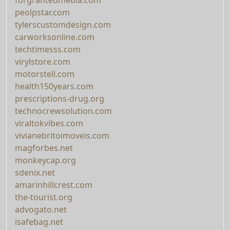
peolpstar.com
tylerscustomdesign.com
carworksonline.com
techtimesss.com
virylstore.com
motorstell.com
health150years.com
prescriptions-drug.org
technocrewsolution.com
viraltokvibes.com
vivianebritoimoveis.com
magforbes.net
monkeycap.org
sdenix.net
amarinhillcrest.com
the-tourist.org
advogato.net
isafebag.net