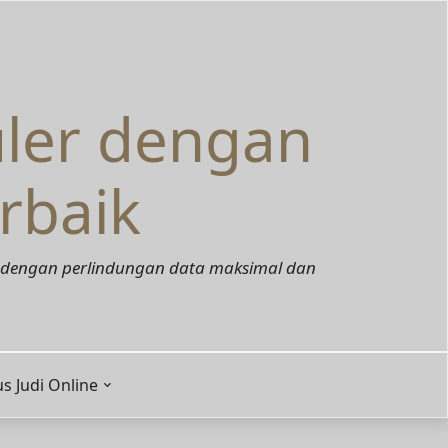
uler dengan
rbaik
er dengan perlindungan data maksimal dan
us Judi Online