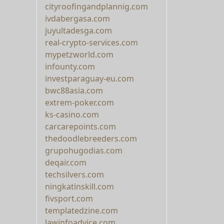
cityroofingandplannig.com
ivdabergasa.com
juyultadesga.com
real-crypto-services.com
mypetzworld.com
infounty.com
investparaguay-eu.com
bwc88asia.com
extrem-poker.com
ks-casino.com
carcarepoints.com
thedoodlebreeders.com
grupohugodias.com
deqair.com
techsilvers.com
ningkatinskill.com
fivsport.com
templatedzine.com
lawinfoadvice.com