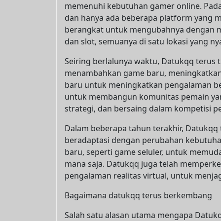
memenuhi kebutuhan gamer online. Pada 
dan hanya ada beberapa platform yang m
berangkat untuk mengubahnya dengan me
dan slot, semuanya di satu lokasi yang n
Seiring berlalunya waktu, Datukqq teru
menambahkan game baru, meningkatkan a
baru untuk meningkatkan pengalaman be
untuk membangun komunitas pemain yang 
strategi, dan bersaing dalam kompetisi p
Dalam beberapa tahun terakhir, Datukqq
beradaptasi dengan perubahan kebutuhan
baru, seperti game seluler, untuk memu
mana saja. Datukqq juga telah memperkena
pengalaman realitas virtual, untuk menj
Bagaimana datukqq terus berkembang
Salah satu alasan utama mengapa Datu