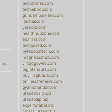
techdtimes.com
techieboot.com
gundembalikesir.com
itechar.com
yesbold.com
healthhubzone.com
ebaraat.com
techjuiced.com
byteboosttech.com
magnexushub.com
virtuogoweb.com
panas
biglotshours.com
buyliraglutide.com
onlinesafemeds.com
gyanibhandar.com
ufabetwarp.biz
ufabetclip.biz
expertufabet.biz
fantasyufabet.biz