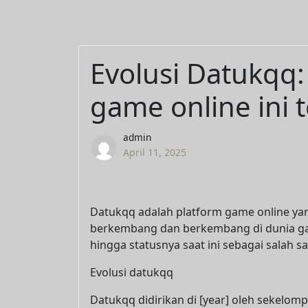
Evolusi Datukqq
game online ini
admin
April 11, 2025
Datukqq adalah platform game online yan
berkembang dan berkembang di dunia gam
hingga statusnya saat ini sebagai salah s
Evolusi datukqq
Datukqq didirikan di [year] oleh sekel