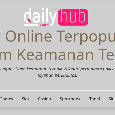
r Online Terpop
em Keamanan Te
r dengan sistem keamanan terbaik. Nikmati permainan pok
layanan berkualitas.
 Games
Slot
Casino
Sportbook
Togel
Sit