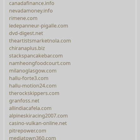
canadafinance.info
nevadamoney.info
rimene.com
ledepanneur-pigalle.com
dvd-digest.net
theartistsmarketnola.com
chiranaplus.biz
stackspancakebar.com
namheongfoodcourt.com
milanoglasgow.com
hallu-forte3.com
hallu-motion24.com
therockskippers.com
granfoss.net
allindiacafela.com
alpineskiracing2007.com
casino-vulkan-online.net
pitrepower.com
mediatown360.com