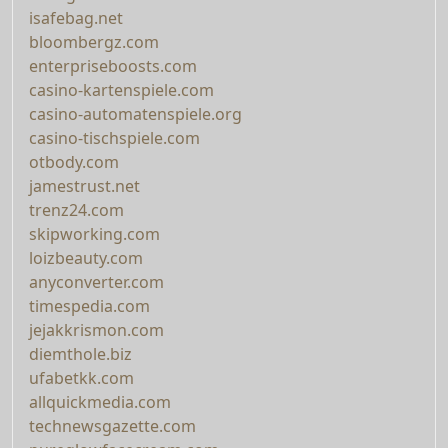
isafebag.net
bloombergz.com
enterpriseboosts.com
casino-kartenspiele.com
casino-automatenspiele.org
casino-tischspiele.com
otbody.com
jamestrust.net
trenz24.com
skipworking.com
loizbeauty.com
anyconverter.com
timespedia.com
jejakkrismon.com
diemthole.biz
ufabetkk.com
allquickmedia.com
technewsgazette.com