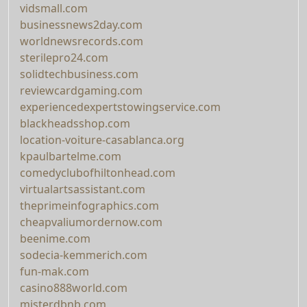
vidsmall.com
businessnews2day.com
worldnewsrecords.com
sterilepro24.com
solidtechbusiness.com
reviewcardgaming.com
experiencedexpertstowingservice.com
blackheadsshop.com
location-voiture-casablanca.org
kpaulbartelme.com
comedyclubofhiltonhead.com
virtualartsassistant.com
theprimeinfographics.com
cheapvaliumordernow.com
beenime.com
sodecia-kemmerich.com
fun-mak.com
casino888world.com
misterdbnb.com