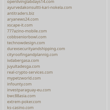
openlivinglabdays14.com
ayurvedakonsultti-kari-nokela.com
antitraders.biz
aryanews24.com
xscape-it.com
777azino-mobile.com
cobbseniorbowl.com
technowdesign.com
durexsecurityandshipping.com
cityroofingandplannig.com
ivdabergasa.com
juyultadesga.com
real-crypto-services.com
mypetzworld.com
infounty.com
investparaguay-eu.com
bwc88asia.com
extrem-poker.com
ks-casino.com