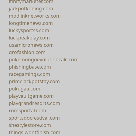
ifinitymarketer.com
jackpotkoning.com
modlinknetworks.com
longtimenewz.com
luckysportss.com
luckpeakplay.com
usamicronews.com
grofashion.com
pokemongoevolutioncalc.com
phishingbase.com
racegamings.com
primejackpotstay.com
pokugaa.com
playvaultgame.com
playgrandresorts.com
romsportal.com
sportsdocfestival.com
shestylestore.com
thingsiwontfinish.com