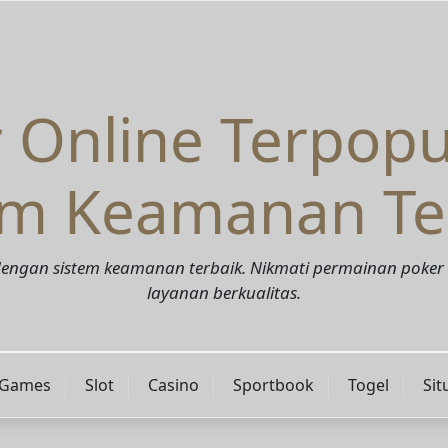
r Online Terpop
em Keamanan Te
r dengan sistem keamanan terbaik. Nikmati permainan pok
layanan berkualitas.
 Games
Slot
Casino
Sportbook
Togel
Sit