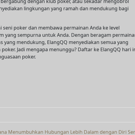
 bergabung dengan klub poker, atau sekadar mengobrol
yediakan lingkungan yang ramah dan mendukung bagi
ai seni poker dan membawa permainan Anda ke level
orm yang sempurna untuk Anda. Dengan beragam permaina
tas yang mendukung, ElangQQ menyediakan semua yang
 poker. Jadi mengapa menunggu? Daftar ke ElangQQ hari i
nguasaan poker.
mana Menumbuhkan Hubungan Lebih Dalam dengan Diri Sen