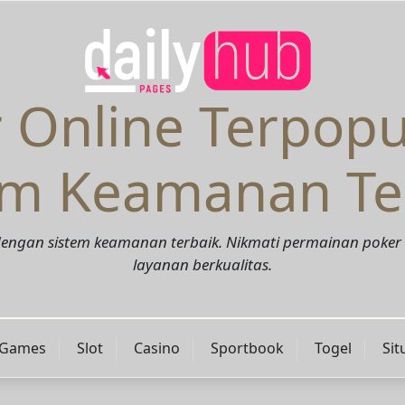
r Online Terpop
em Keamanan Te
r dengan sistem keamanan terbaik. Nikmati permainan pok
layanan berkualitas.
 Games
Slot
Casino
Sportbook
Togel
Sit