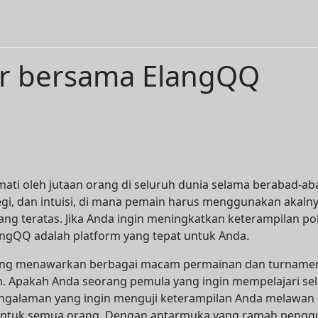
er bersama ElangQQ
ati oleh jutaan orang di seluruh dunia selama berabad-ab
egi, dan intuisi, di mana pemain harus menggunakan akaln
ng teratas. Jika Anda ingin meningkatkan keterampilan po
ngQQ adalah platform yang tepat untuk Anda.
yang menawarkan berbagai macam permainan dan turname
n. Apakah Anda seorang pemula yang ingin mempelajari sel
engalaman yang ingin menguji keterampilan Anda melawan
u untuk semua orang. Dengan antarmuka yang ramah pengg