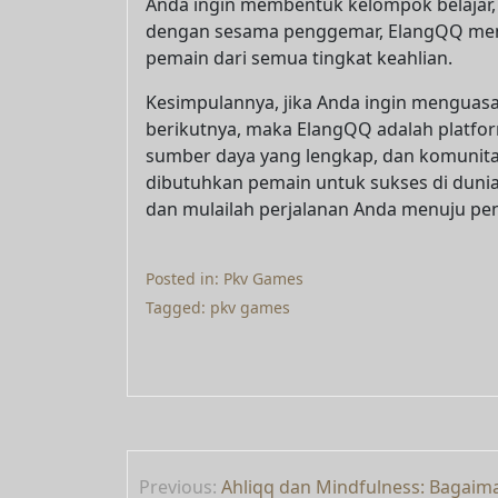
Anda ingin membentuk kelompok belajar,
dengan sesama penggemar, ElangQQ men
pemain dari semua tingkat keahlian.
Kesimpulannya, jika Anda ingin menguas
berikutnya, maka ElangQQ adalah platf
sumber daya yang lengkap, dan komuni
dibutuhkan pemain untuk sukses di dunia
dan mulailah perjalanan Anda menuju pe
Posted in:
Pkv Games
Tagged:
pkv games
Post
Previous:
Ahliqq dan Mindfulness: Bagai