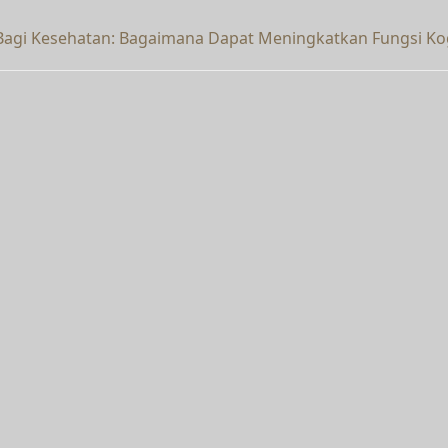
agi Kesehatan: Bagaimana Dapat Meningkatkan Fungsi Kog