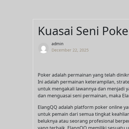
Kuasai Seni Pok
admin
December 22, 2025
Poker adalah permainan yang telah dinikm
Ini adalah permainan keterampilan, strat
untuk mengakali lawannya dan menjadi ya
dan menguasai seni permainan, maka Ela
ElangQQ adalah platform poker online 
untuk pemain dari semua tingkat keahlia
beluknya atau seorang profesional berp
yang terbaik, ElangQQ memiliki sesuat