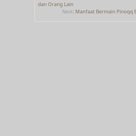
navigation
dan Orang Lain
Next:
Manfaat Bermain Pinoqq B