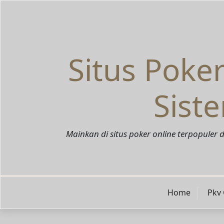
Skip
to
content
Situs Poke
Sist
Mainkan di situs poker online terpopule
Home
Pkv