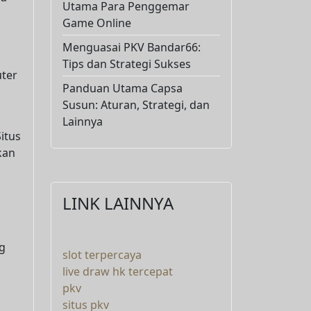
Utama Para Penggemar
Game Online
Menguasai PKV Bandar66:
Tips dan Strategi Sukses
ter
Panduan Utama Capsa
Susun: Aturan, Strategi, dan
Lainnya
itus
kan
LINK LAINNYA
g
slot terpercaya
live draw hk tercepat
pkv
situs pkv