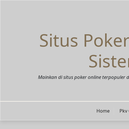
Skip
to
content
Situs Poke
Sist
Mainkan di situs poker online terpopule
Home
Pkv