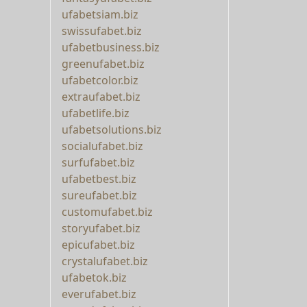
ufabetsiam.biz
swissufabet.biz
ufabetbusiness.biz
greenufabet.biz
ufabetcolor.biz
extraufabet.biz
ufabetlife.biz
ufabetsolutions.biz
socialufabet.biz
surfufabet.biz
ufabetbest.biz
sureufabet.biz
customufabet.biz
storyufabet.biz
epicufabet.biz
crystalufabet.biz
ufabetok.biz
everufabet.biz