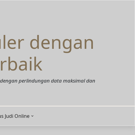
uler dengan
rbaik
er dengan perlindungan data maksimal dan
us Judi Online