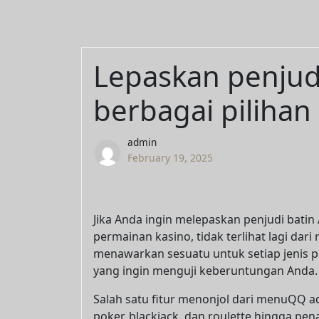
Lepaskan penjud
berbagai pilih
admin
February 19, 2025
Jika Anda ingin melepaskan penjudi bat
permainan kasino, tidak terlihat lagi d
menawarkan sesuatu untuk setiap jenis 
yang ingin menguji keberuntungan Anda.
Salah satu fitur menonjol dari menuQQ ada
poker, blackjack, dan roulette hingga pe