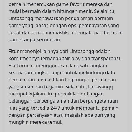
pemain menemukan game favorit mereka dan
mulai bermain dalam hitungan menit. Selain itu,
Lintasanqq menawarkan pengalaman bermain
game yang lancar, dengan opsi pembayaran yang
cepat dan aman memastikan pengalaman bermain
game tanpa kerumitan.
Fitur menonjol lainnya dari Lintasanqq adalah
komitmennya terhadap fair play dan transparansi.
Platform ini menggunakan langkah-langkah
keamanan tingkat lanjut untuk melindungi data
pemain dan memastikan lingkungan permainan
yang aman dan terjamin. Selain itu, Lintasanqq
mempekerjakan tim perwakilan dukungan
pelanggan berpengalaman dan berpengetahuan
luas yang tersedia 24/7 untuk membantu pemain
dengan pertanyaan atau masalah apa pun yang
mungkin mereka temui.