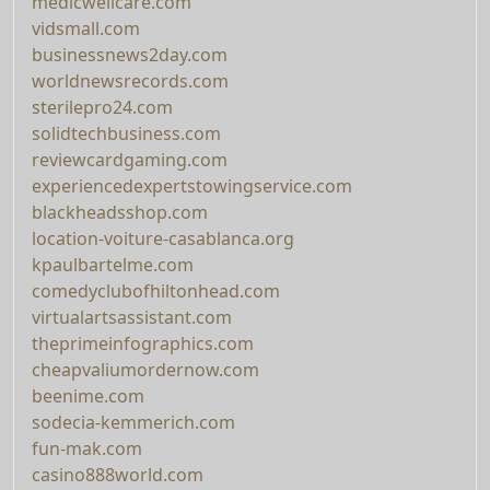
medicwellcare.com
vidsmall.com
businessnews2day.com
worldnewsrecords.com
sterilepro24.com
solidtechbusiness.com
reviewcardgaming.com
experiencedexpertstowingservice.com
blackheadsshop.com
location-voiture-casablanca.org
kpaulbartelme.com
comedyclubofhiltonhead.com
virtualartsassistant.com
theprimeinfographics.com
cheapvaliumordernow.com
beenime.com
sodecia-kemmerich.com
fun-mak.com
casino888world.com