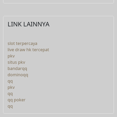
LINK LAINNYA
slot terpercaya
live draw hk tercepat
pkv
situs pkv
bandarqq
dominoqq
qq
pkv
qq
qq poker
qq