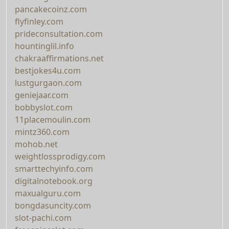
pancakecoinz.com
flyfinley.com
prideconsultation.com
hountinglil.info
chakraaffirmations.net
bestjokes4u.com
lustgurgaon.com
geniejaar.com
bobbyslot.com
11placemoulin.com
mintz360.com
mohob.net
weightlossprodigy.com
smarttechyinfo.com
digitalnotebook.org
maxualguru.com
bongdasuncity.com
slot-pachi.com