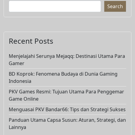
Search
Recent Posts
Menjelajahi Serunya Mejaqq: Destinasi Utama Para
Gamer
BD Koprok: Fenomena Budaya di Dunia Gaming
Indonesia
PKV Games Resmi: Tujuan Utama Para Penggemar
Game Online
Menguasai PKV Bandar66: Tips dan Strategi Sukses
Panduan Utama Capsa Susun: Aturan, Strategi, dan
Lainnya