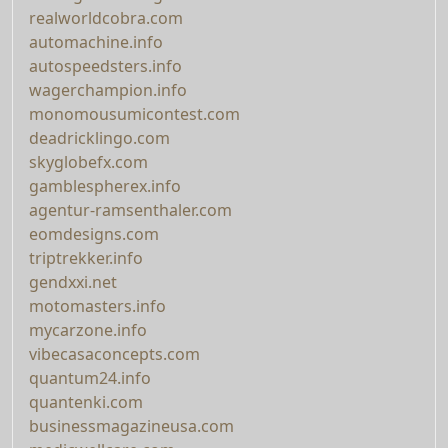
realworldcobra.com
automachine.info
autospeedsters.info
wagerchampion.info
monomousumicontest.com
deadricklingo.com
skyglobefx.com
gamblespherex.info
agentur-ramsenthaler.com
eomdesigns.com
triptrekker.info
gendxxi.net
motomasters.info
mycarzone.info
vibecasaconcepts.com
quantum24.info
quantenki.com
businessmagazineusa.com