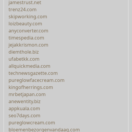
jamestrust.net
trenz24.com
skipworking.com
loizbeauty.com
anyconverter.com
timespedia.com
jejakkrismon.com
diemthole.biz
ufabetkk.com
allquickmedia.com
technewsgazette.com
pureglowfacecream.com
kingofherrings.com
mrbetjapan.com
anewentity.biz
appkuala.com
seo7days.com
pureglowcream.com
bloemenbezorgenvandaag.com