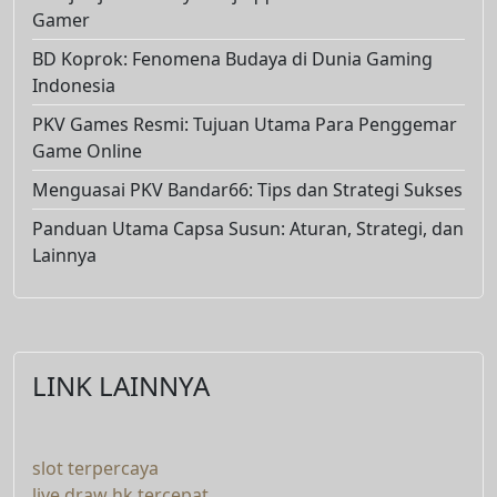
Gamer
BD Koprok: Fenomena Budaya di Dunia Gaming
Indonesia
PKV Games Resmi: Tujuan Utama Para Penggemar
Game Online
Menguasai PKV Bandar66: Tips dan Strategi Sukses
Panduan Utama Capsa Susun: Aturan, Strategi, dan
Lainnya
LINK LAINNYA
slot terpercaya
live draw hk tercepat