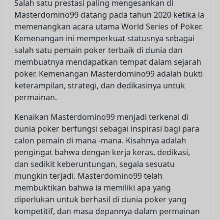
Salah satu prestasi paling mengesankan di
Masterdomino99 datang pada tahun 2020 ketika ia
memenangkan acara utama World Series of Poker.
Kemenangan ini memperkuat statusnya sebagai
salah satu pemain poker terbaik di dunia dan
membuatnya mendapatkan tempat dalam sejarah
poker. Kemenangan Masterdomino99 adalah bukti
keterampilan, strategi, dan dedikasinya untuk
permainan.
Kenaikan Masterdomino99 menjadi terkenal di
dunia poker berfungsi sebagai inspirasi bagi para
calon pemain di mana -mana. Kisahnya adalah
pengingat bahwa dengan kerja keras, dedikasi,
dan sedikit keberuntungan, segala sesuatu
mungkin terjadi. Masterdomino99 telah
membuktikan bahwa ia memiliki apa yang
diperlukan untuk berhasil di dunia poker yang
kompetitif, dan masa depannya dalam permainan