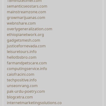
18minutetimer.com
semanticseostars.com
mainstreamzone.com
growmarijuanas.com
webnshare.com
overlygeneralization.com
ethiopianetwork.org
gadgetsmesh.com
justicefornevada.com
leisuretours.info
hellotbsbro.com
farmandpetscare.com
computingservice.info
caiofracini.com
techpositive.info
unseonrang.com
pak-urdu-poetry.com
blogcetra.com
internetmarketingsolutions.co