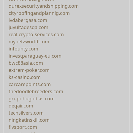
durexsecurityandshipping.com
cityroofingandplannig.com
ivdabergasa.com
juyultadesga.com
real-crypto-services.com
mypetzworld.com
infounty.com
investparaguay-eu.com
bwc88asia.com
extrem-poker.com
ks-casino.com
carcarepoints.com
thedoodlebreeders.com
grupohugodias.com
deqair.com
techsilvers.com
ningkatinskill.com
fivsport.com