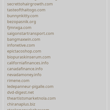
secrettohairgrowth.com
tasteofthaitogo.com
bunnynkitty.com
bezopasnik.org
fjmnxga.com
saigonstartransport.com
bangmaxwin.com
infonetive.com
epictacoshop.com
biopuraskinserum.com
californiafinances.info
canadafinance.info
nevadamoney.info
rimene.com
ledepanneur-pigalle.com
dvd-digest.net
theartistsmarketnola.com
chiranaplus.biz
stackspancakebar.com