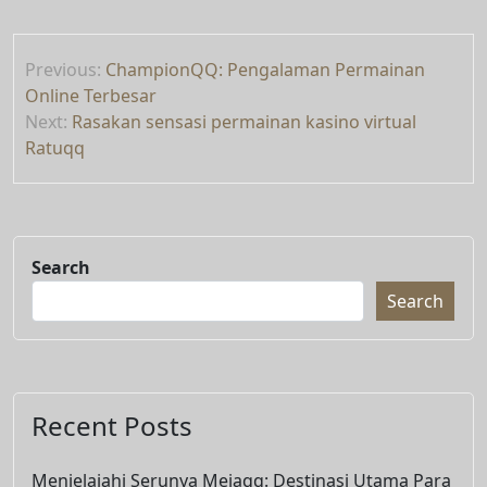
Post
Previous:
ChampionQQ: Pengalaman Permainan
navigation
Online Terbesar
Next:
Rasakan sensasi permainan kasino virtual
Ratuqq
Search
Search
Recent Posts
Menjelajahi Serunya Mejaqq: Destinasi Utama Para