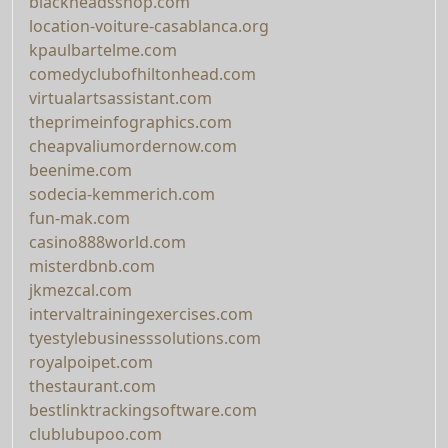
blackheadsshop.com
location-voiture-casablanca.org
kpaulbartelme.com
comedyclubofhiltonhead.com
virtualartsassistant.com
theprimeinfographics.com
cheapvaliumordernow.com
beenime.com
sodecia-kemmerich.com
fun-mak.com
casino888world.com
misterdbnb.com
jkmezcal.com
intervaltrainingexercises.com
tyestylebusinesssolutions.com
royalpoipet.com
thestaurant.com
bestlinktrackingsoftware.com
clublubupoo.com