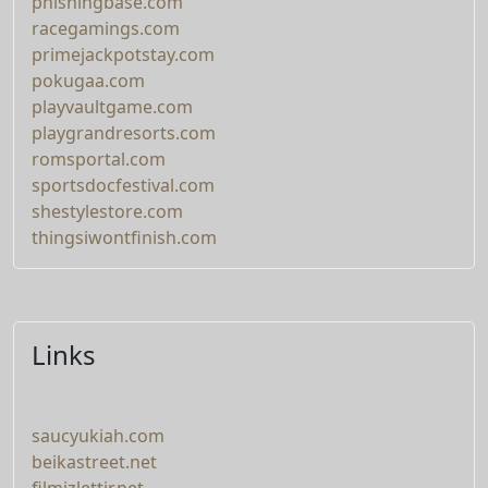
phishingbase.com
racegamings.com
primejackpotstay.com
pokugaa.com
playvaultgame.com
playgrandresorts.com
romsportal.com
sportsdocfestival.com
shestylestore.com
thingsiwontfinish.com
Links
saucyukiah.com
beikastreet.net
filmizlettir.net