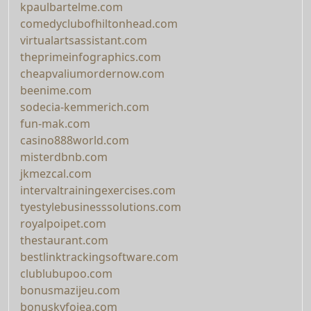
kpaulbartelme.com
comedyclubofhiltonhead.com
virtualartsassistant.com
theprimeinfographics.com
cheapvaliumordernow.com
beenime.com
sodecia-kemmerich.com
fun-mak.com
casino888world.com
misterdbnb.com
jkmezcal.com
intervaltrainingexercises.com
tyestylebusinesssolutions.com
royalpoipet.com
thestaurant.com
bestlinktrackingsoftware.com
clublubupoo.com
bonusmazijeu.com
bonuskyfojea.com