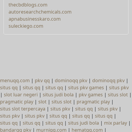
thecbdblogs.com
autoresearchchemicals.com
apnabusinesskaro.com
suleckiego.com
menuqq.com
|
pkv qq
|
dominoqq pkv
|
dominoqq pkv
|
situs qq
|
situs qq
|
situs qq
|
situs pkv games
|
situs pkv
|
slot luar negeri
|
situs judi bola
|
pkv games
|
situs slot
|
pragmatic play
|
slot
|
situs slot
|
pragmatic play
|
situs slot terpercaya
|
situs pkv
|
situs qq
|
situs pkv
|
situs pkv
|
situs pkv
|
situs qq
|
situs qq
|
situs qq
|
situs qq
|
situs qq
|
situs qq
|
situs judi bola
|
mix parlay
|
bandarqq pkv
|
murniqq.com
|
hematqq.com
|