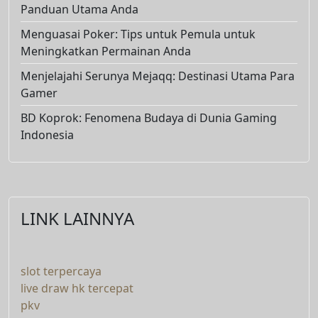
Panduan Utama Anda
Menguasai Poker: Tips untuk Pemula untuk
Meningkatkan Permainan Anda
Menjelajahi Serunya Mejaqq: Destinasi Utama Para
Gamer
BD Koprok: Fenomena Budaya di Dunia Gaming
Indonesia
LINK LAINNYA
slot terpercaya
live draw hk tercepat
pkv