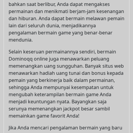
bahkan saat berlibur, Anda dapat mengakses
permainan dan menikmati berjam-jam kesenangan
dan hiburan. Anda dapat bermain melawan pemain
lain dari seluruh dunia, menjadikannya
pengalaman bermain game yang benar-benar
mendunia.
Selain keseruan permainannya sendiri, bermain
Dominoqq online juga menawarkan peluang
memenangkan uang sungguhan. Banyak situs web
menawarkan hadiah uang tunai dan bonus kepada
pemain yang berkinerja baik dalam permainan,
sehingga Anda mempunyai kesempatan untuk
mengubah keterampilan bermain game Anda
menjadi keuntungan nyata. Bayangkan saja
serunya memenangkan jackpot besar sambil
memainkan game favorit Anda!
Jika Anda mencari pengalaman bermain yang baru