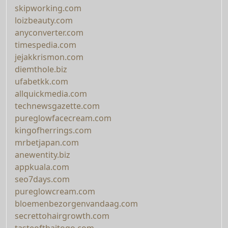
skipworking.com
loizbeauty.com
anyconverter.com
timespedia.com
jejakkrismon.com
diemthole.biz
ufabetkk.com
allquickmedia.com
technewsgazette.com
pureglowfacecream.com
kingofherrings.com
mrbetjapan.com
anewentity.biz
appkuala.com
seo7days.com
pureglowcream.com
bloemenbezorgenvandaag.com
secrettohairgrowth.com
tasteofthaitogo.com