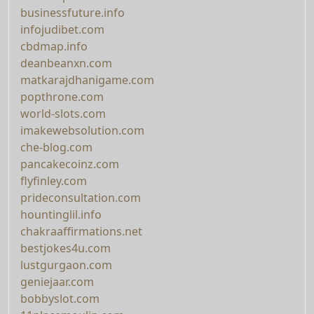
businessfuture.info
infojudibet.com
cbdmap.info
deanbeanxn.com
matkarajdhanigame.com
popthrone.com
world-slots.com
imakewebsolution.com
che-blog.com
pancakecoinz.com
flyfinley.com
prideconsultation.com
hountinglil.info
chakraaffirmations.net
bestjokes4u.com
lustgurgaon.com
geniejaar.com
bobbyslot.com