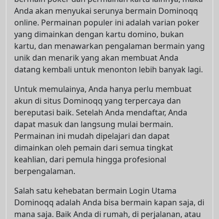
Anda akan menyukai serunya bermain Dominoqq
online. Permainan populer ini adalah varian poker
yang dimainkan dengan kartu domino, bukan
kartu, dan menawarkan pengalaman bermain yang
unik dan menarik yang akan membuat Anda
datang kembali untuk menonton lebih banyak lagi.
Untuk memulainya, Anda hanya perlu membuat
akun di situs Dominoqq yang terpercaya dan
bereputasi baik. Setelah Anda mendaftar, Anda
dapat masuk dan langsung mulai bermain.
Permainan ini mudah dipelajari dan dapat
dimainkan oleh pemain dari semua tingkat
keahlian, dari pemula hingga profesional
berpengalaman.
Salah satu kehebatan bermain Login Utama
Dominoqq adalah Anda bisa bermain kapan saja, di
mana saja. Baik Anda di rumah, di perjalanan, atau