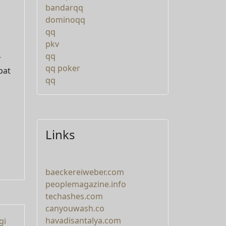
bandarqq
dominoqq
qq
pkv
a
qq
r
qq poker
pat
qq
Links
baeckereiweber.com
peoplemagazine.info
techashes.com
canyouwash.co
havadisantalya.com
gi