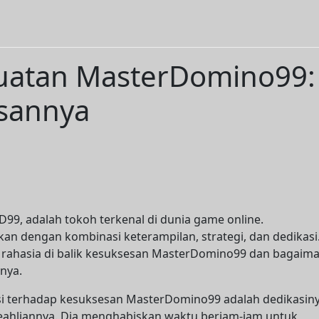
uatan MasterDomino99:
sannya
99, adalah tokoh terkenal di dunia game online.
tkan dengan kombinasi keterampilan, strategi, dan dedikasi
asi rahasia di balik kesuksesan MasterDomino99 dan bagaim
nya.
usi terhadap kesuksesan MasterDomino99 adalah dedikasin
eahliannya. Dia menghabiskan waktu berjam-jam untuk