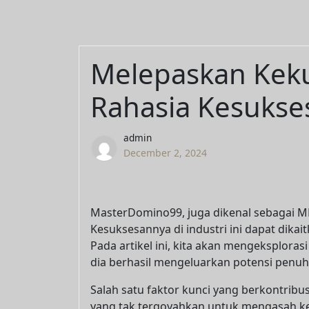
Melepaskan Kek
Rahasia Kesukse
admin
December 2, 2024
MasterDomino99, juga dikenal sebagai MD
Kesuksesannya di industri ini dapat dikai
Pada artikel ini, kita akan mengeksplor
dia berhasil mengeluarkan potensi penuh
Salah satu faktor kunci yang berkontrib
yang tak tergoyahkan untuk mengasah k