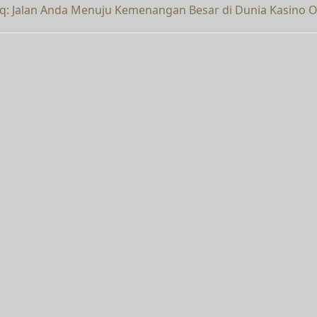
q: Jalan Anda Menuju Kemenangan Besar di Dunia Kasino O