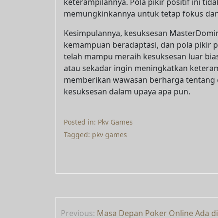
keterampilannya. Pola pikir positif ini 
memungkinkannya untuk tetap fokus dan 
Kesimpulannya, kesuksesan MasterDomino9
kemampuan beradaptasi, dan pola pikir po
telah mampu meraih kesuksesan luar bia
atau sekadar ingin meningkatkan keter
memberikan wawasan berharga tentang 
kesuksesan dalam upaya apa pun.
Posted in:
Pkv Games
Tagged:
pkv games
Post
Previous:
Masa Depan Poker Online Ada d