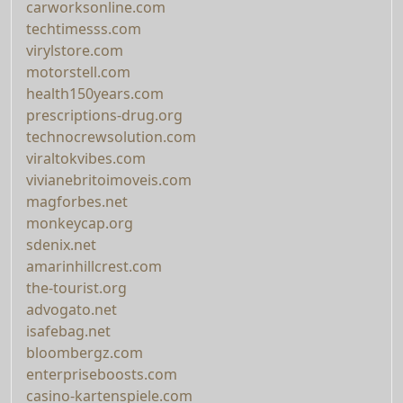
carworksonline.com
techtimesss.com
virylstore.com
motorstell.com
health150years.com
prescriptions-drug.org
technocrewsolution.com
viraltokvibes.com
vivianebritoimoveis.com
magforbes.net
monkeycap.org
sdenix.net
amarinhillcrest.com
the-tourist.org
advogato.net
isafebag.net
bloombergz.com
enterpriseboosts.com
casino-kartenspiele.com