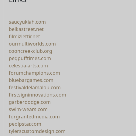
saucyukiah.com
beikastreet.net
filmizlettir.net
ourmultiworlds.com
cooncreekclub.org
pegpufftimes.com
celestia-arts.com
forumchampions.com
bluebargames.com
festivaldelamalou.com
firstsigninnovations.com
garberdodge.com
swim-wears.com
forgrantedmedia.com
peolpstar.com
tylerscustomdesign.com