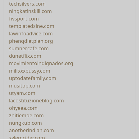
techsilvers.com
ningkatinskill.com
fivsport.com
templatedzine.com
lawinfoadvice.com
phenqdietplan.org
sumnercafe.com
dunetflix.com
movimientoindignados.org
milfxxxpussy.com
uptodatefamily.com
musitop.com
utyam.com
lacostituzioneblog.com
ohyeea.com
zhitiemoe.com
nungkub.com
anotherindian.com
xylemcider.com