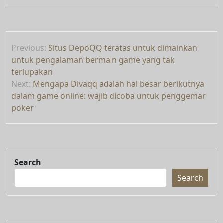
Post
Previous:
Situs DepoQQ teratas untuk dimainkan
navigation
untuk pengalaman bermain game yang tak
terlupakan
Next:
Mengapa Divaqq adalah hal besar berikutnya
dalam game online: wajib dicoba untuk penggemar
poker
Search
Search