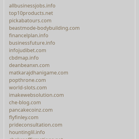
allbusinessjobs.info
top10products.net
pickabatours.com
beastmode-bodybuilding.com
financelplan.info
businessfuture.info
infojudibet.com
cbdmap.info
deanbeanxn.com
matkarajdhanigame.com
popthrone.com
world-slots.com
imakewebsolution.com
che-blog.com
pancakecoinz.com
flyfinley.com
prideconsultation.com
hountinglil.info