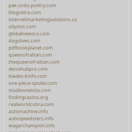
pak-urdu-poetry.com
blogcetra.com
internetmarketingsolutions.co
ollystvs.com
globalnewscx.com
dogslives.com
pdfbookplanet.com
queenofrattan.com
thequeenofrattan.com
denohubpro.com
blades-knife.com
one-piece-spoiler.com
studiooneiota.com
findingcasino.org
realworldcobra.com
automachine.info
autospeedsters.info
wagerchampion.info