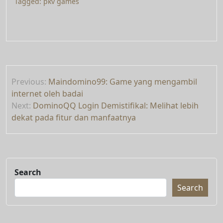
Tagged:
pkv games
Post
Previous:
Maindomino99: Game yang mengambil
navigation
internet oleh badai
Next:
DominoQQ Login Demistifikal: Melihat lebih
dekat pada fitur dan manfaatnya
Search
Search