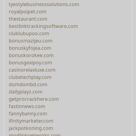
tyestylebusinesssolutions.com
royalpoipet.com
thestaurant.com
bestlinktrackingsoftware.com
clublubupoo.com
bonusmazijeu.com
bonuskyfojea.com
bonuskorokee.com
bonusgexipoy.com
casinorelaxluxe.com
clubetechplay.com
domdombd.com
dailyplayz.com
getprocrackhere.com
fastinnews.com
fannybanny.com
ifinitymarketer.com
jackpotkoning.com
modlinknetworks.com