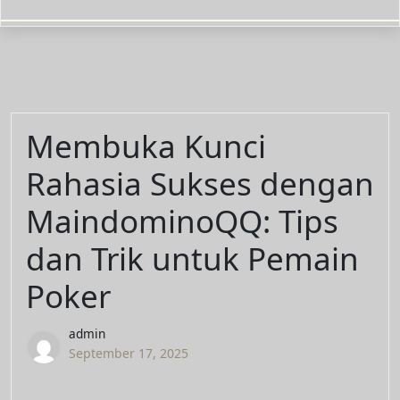
Membuka Kunci
Rahasia Sukses dengan
MaindominoQQ: Tips
dan Trik untuk Pemain
Poker
admin
September 17, 2025