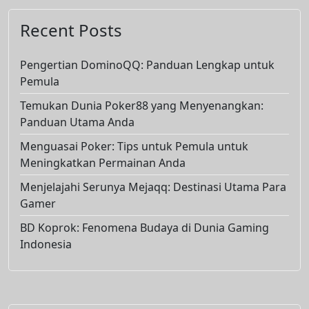
Recent Posts
Pengertian DominoQQ: Panduan Lengkap untuk
Pemula
Temukan Dunia Poker88 yang Menyenangkan:
Panduan Utama Anda
Menguasai Poker: Tips untuk Pemula untuk
Meningkatkan Permainan Anda
Menjelajahi Serunya Mejaqq: Destinasi Utama Para
Gamer
BD Koprok: Fenomena Budaya di Dunia Gaming
Indonesia