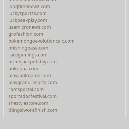
longtimenewz.com
luckysportss.com
luckpeakplay.com
usamicronews.com
grofashion.com
pokemongoevolutioncalc.com
phishingbase.com
racegamings.com
primejackpotstay.com
pokugaa.com
playvaultgame.com
playgrandresorts.com
romsportal.com
sportsdocfestival.com
shestylestore.com
thingsiwontfinish.com