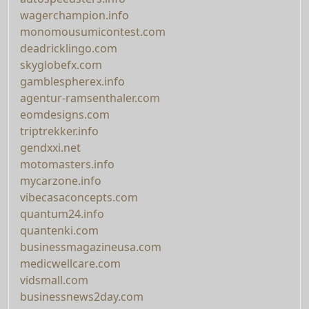
wagerchampion.info
monomousumicontest.com
deadricklingo.com
skyglobefx.com
gamblespherex.info
agentur-ramsenthaler.com
eomdesigns.com
triptrekker.info
gendxxi.net
motomasters.info
mycarzone.info
vibecasaconcepts.com
quantum24.info
quantenki.com
businessmagazineusa.com
medicwellcare.com
vidsmall.com
businessnews2day.com