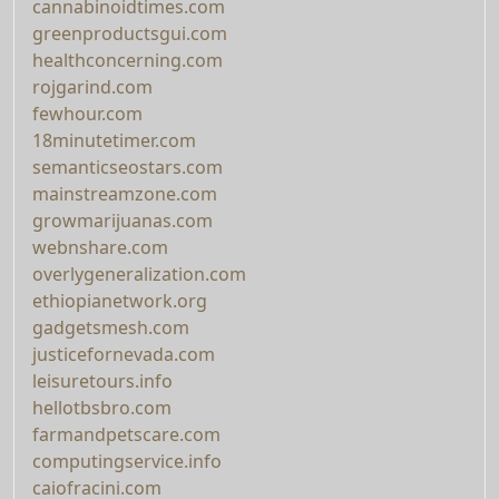
cannabinoidtimes.com
greenproductsgui.com
healthconcerning.com
rojgarind.com
fewhour.com
18minutetimer.com
semanticseostars.com
mainstreamzone.com
growmarijuanas.com
webnshare.com
overlygeneralization.com
ethiopianetwork.org
gadgetsmesh.com
justicefornevada.com
leisuretours.info
hellotbsbro.com
farmandpetscare.com
computingservice.info
caiofracini.com