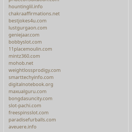
hountinglil.info
chakraaffirmations.net
bestjokes4u.com
lustgurgaon.com
geniejaar.com
bobbyslot.com
11placemoulin.com
mintz360.com
mohob.net
weightlossprodigy.com
smarttechyinfo.com
digitalnotebook.org
maxualguru.com
bongdasuncity.com
slot-pachi.com
freespinsslot.com
paradisefurballs.com
aveuere.info