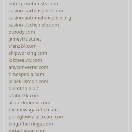
enterpriseboosts.com
casino-kartenspiele.com
casino-automatenspiele.org
casino-tischspiele.com
otbody.com
jamestrust.net
trenz24.com
skipworking.com
loizbeauty.com
anyconverter.com
timespedia.com
jejakkrismon.com
diemthole.biz
ufabetkk.com
allquickmedia.com
technewsgazette.com
pureglowfacecream.com
kingofherrings.com
mrbetjapan.com