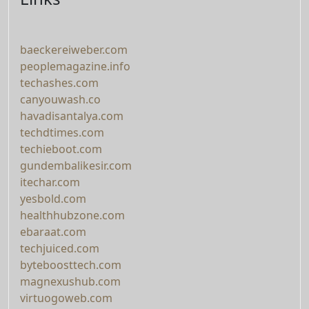
baeckereiweber.com
peoplemagazine.info
techashes.com
canyouwash.co
havadisantalya.com
techdtimes.com
techieboot.com
gundembalikesir.com
itechar.com
yesbold.com
healthhubzone.com
ebaraat.com
techjuiced.com
byteboosttech.com
magnexushub.com
virtuogoweb.com