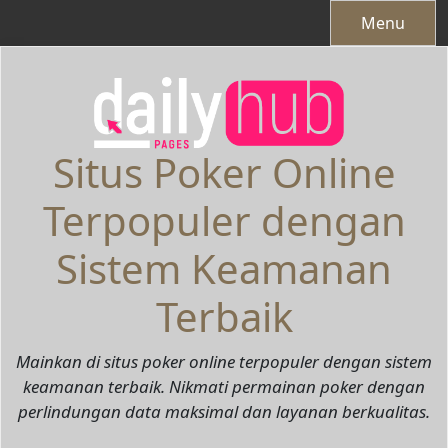
Skip
Menu
to
content
Situs Poker Online
Terpopuler dengan
Sistem Keamanan
Terbaik
Mainkan di situs poker online terpopuler dengan sistem
keamanan terbaik. Nikmati permainan poker dengan
perlindungan data maksimal dan layanan berkualitas.