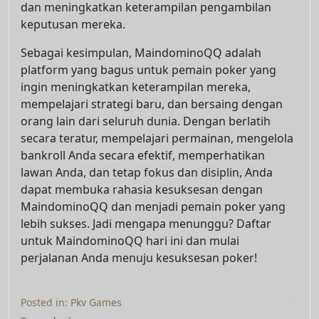
dan meningkatkan keterampilan pengambilan
keputusan mereka.
Sebagai kesimpulan, MaindominoQQ adalah
platform yang bagus untuk pemain poker yang
ingin meningkatkan keterampilan mereka,
mempelajari strategi baru, dan bersaing dengan
orang lain dari seluruh dunia. Dengan berlatih
secara teratur, mempelajari permainan, mengelola
bankroll Anda secara efektif, memperhatikan
lawan Anda, dan tetap fokus dan disiplin, Anda
dapat membuka rahasia kesuksesan dengan
MaindominoQQ dan menjadi pemain poker yang
lebih sukses. Jadi mengapa menunggu? Daftar
untuk MaindominoQQ hari ini dan mulai
perjalanan Anda menuju kesuksesan poker!
Posted in:
Pkv Games