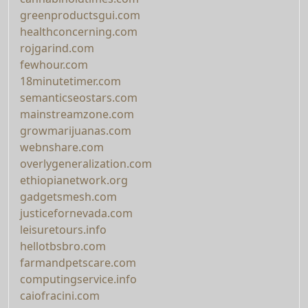
greenproductsgui.com
healthconcerning.com
rojgarind.com
fewhour.com
18minutetimer.com
semanticseostars.com
mainstreamzone.com
growmarijuanas.com
webnshare.com
overlygeneralization.com
ethiopianetwork.org
gadgetsmesh.com
justicefornevada.com
leisuretours.info
hellotbsbro.com
farmandpetscare.com
computingservice.info
caiofracini.com