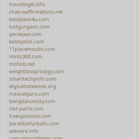
hountinglil.info
chakraaffirmations.net
bestjokes4u.com
lustgurgaon.com
geniejaar.com
bobbyslot.com
11placemoulin.com
mintz360.com
mohob.net
weightlossprodigy.com
smarttechyinfo.com
digitalnotebook.org
maxualguru.com
bongdasuncity.com
slot-pachi.com
freespinsslot.com
paradisefurballs.com
aveuere.info
cannabinoidtimes.com