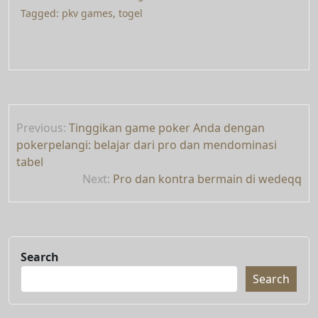
Tagged:
pkv games
,
togel
Post
Previous:
Tinggikan game poker Anda dengan
navigation
pokerpelangi: belajar dari pro dan mendominasi
tabel
Next:
Pro dan kontra bermain di wedeqq
Search
Search