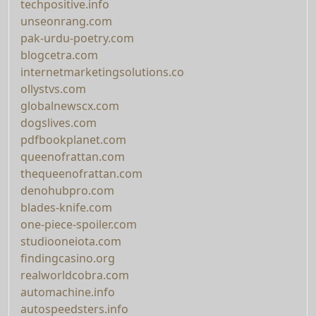
techpositive.info
unseonrang.com
pak-urdu-poetry.com
blogcetra.com
internetmarketingsolutions.co
ollystvs.com
globalnewscx.com
dogslives.com
pdfbookplanet.com
queenofrattan.com
thequeenofrattan.com
denohubpro.com
blades-knife.com
one-piece-spoiler.com
studiooneiota.com
findingcasino.org
realworldcobra.com
automachine.info
autospeedsters.info