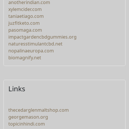
anotherindian.com
xylemcider.com
taniaetiago.com
juzfitketo.com
pasomaga.com
impactgardencbdgummies.org
naturesstimulantcbd.net
nopalinaeuropa.com
biomagnify.net
Links
thecedarglenmaltshop.com
georgemason.org
topicinhindi.com