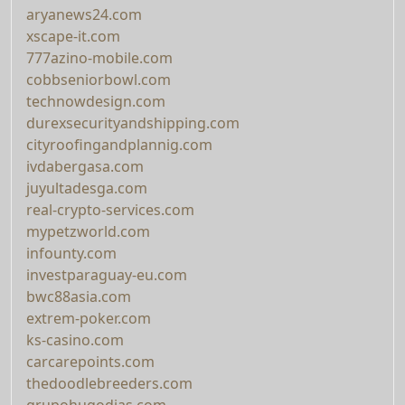
aryanews24.com
xscape-it.com
777azino-mobile.com
cobbseniorbowl.com
technowdesign.com
durexsecurityandshipping.com
cityroofingandplannig.com
ivdabergasa.com
juyultadesga.com
real-crypto-services.com
mypetzworld.com
infounty.com
investparaguay-eu.com
bwc88asia.com
extrem-poker.com
ks-casino.com
carcarepoints.com
thedoodlebreeders.com
grupohugodias.com