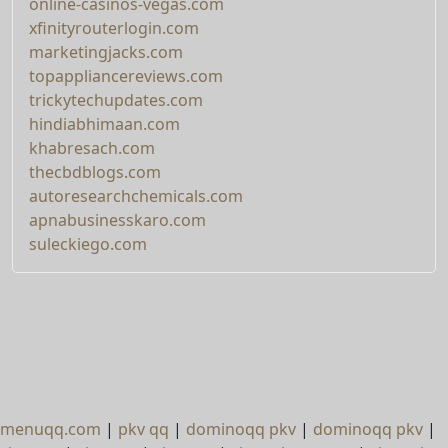
online-casinos-vegas.com
xfinityrouterlogin.com
marketingjacks.com
topappliancereviews.com
trickytechupdates.com
hindiabhimaan.com
khabresach.com
thecbdblogs.com
autoresearchchemicals.com
apnabusinesskaro.com
suleckiego.com
menuqq.com
|
pkv qq
|
dominoqq pkv
|
dominoqq pkv
|