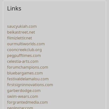
Links
saucyukiah.com
beikastreet.net
filmizlettir.net
ourmultiworlds.com
cooncreekclub.org
pegpufftimes.com
celestia-arts.com
forumchampions.com
bluebargames.com
festivaldelamalou.com
firstsigninnovations.com
garberdodge.com
swim-wears.com
forgrantedmedia.com
peolpstar.com