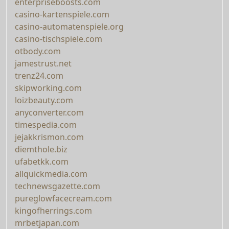
enterpriseboosts.com
casino-kartenspiele.com
casino-automatenspiele.org
casino-tischspiele.com
otbody.com
jamestrust.net
trenz24.com
skipworking.com
loizbeauty.com
anyconverter.com
timespedia.com
jejakkrismon.com
diemthole.biz
ufabetkk.com
allquickmedia.com
technewsgazette.com
pureglowfacecream.com
kingofherrings.com
mrbetjapan.com