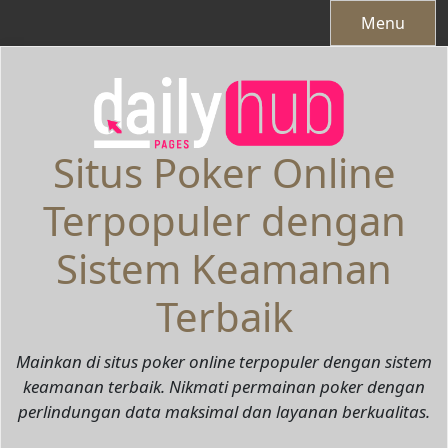
Skip
Menu
to
content
Situs Poker Online
Terpopuler dengan
Sistem Keamanan
Terbaik
Mainkan di situs poker online terpopuler dengan sistem
keamanan terbaik. Nikmati permainan poker dengan
perlindungan data maksimal dan layanan berkualitas.