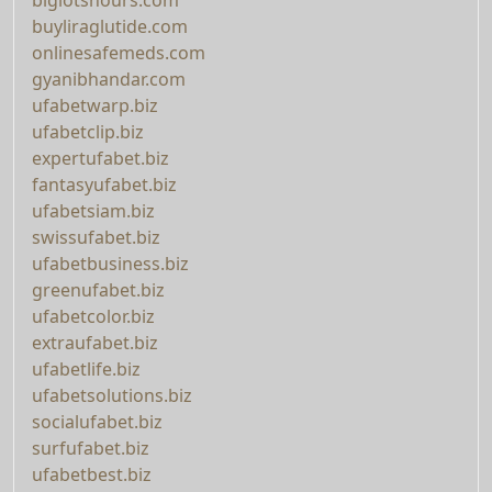
buyliraglutide.com
onlinesafemeds.com
gyanibhandar.com
ufabetwarp.biz
ufabetclip.biz
expertufabet.biz
fantasyufabet.biz
ufabetsiam.biz
swissufabet.biz
ufabetbusiness.biz
greenufabet.biz
ufabetcolor.biz
extraufabet.biz
ufabetlife.biz
ufabetsolutions.biz
socialufabet.biz
surfufabet.biz
ufabetbest.biz