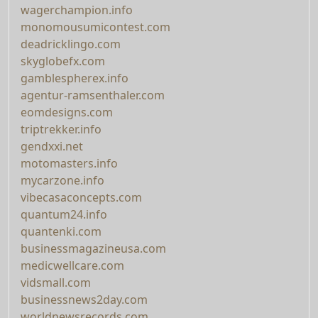
wagerchampion.info
monomousumicontest.com
deadricklingo.com
skyglobefx.com
gamblespherex.info
agentur-ramsenthaler.com
eomdesigns.com
triptrekker.info
gendxxi.net
motomasters.info
mycarzone.info
vibecasaconcepts.com
quantum24.info
quantenki.com
businessmagazineusa.com
medicwellcare.com
vidsmall.com
businessnews2day.com
worldnewsrecords.com