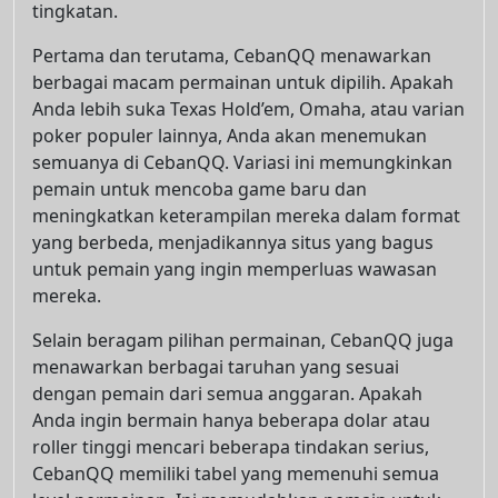
tingkatan.
Pertama dan terutama, CebanQQ menawarkan
berbagai macam permainan untuk dipilih. Apakah
Anda lebih suka Texas Hold’em, Omaha, atau varian
poker populer lainnya, Anda akan menemukan
semuanya di CebanQQ. Variasi ini memungkinkan
pemain untuk mencoba game baru dan
meningkatkan keterampilan mereka dalam format
yang berbeda, menjadikannya situs yang bagus
untuk pemain yang ingin memperluas wawasan
mereka.
Selain beragam pilihan permainan, CebanQQ juga
menawarkan berbagai taruhan yang sesuai
dengan pemain dari semua anggaran. Apakah
Anda ingin bermain hanya beberapa dolar atau
roller tinggi mencari beberapa tindakan serius,
CebanQQ memiliki tabel yang memenuhi semua