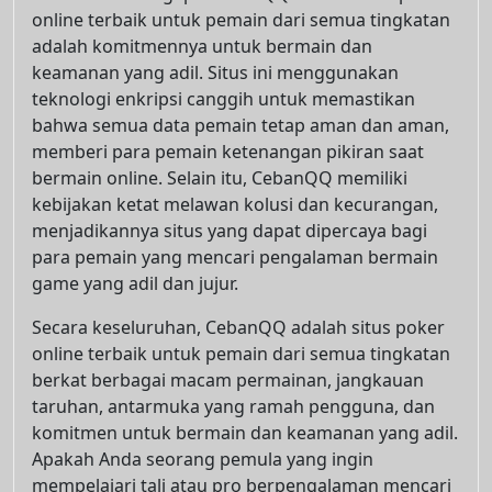
online terbaik untuk pemain dari semua tingkatan
adalah komitmennya untuk bermain dan
keamanan yang adil. Situs ini menggunakan
teknologi enkripsi canggih untuk memastikan
bahwa semua data pemain tetap aman dan aman,
memberi para pemain ketenangan pikiran saat
bermain online. Selain itu, CebanQQ memiliki
kebijakan ketat melawan kolusi dan kecurangan,
menjadikannya situs yang dapat dipercaya bagi
para pemain yang mencari pengalaman bermain
game yang adil dan jujur.
Secara keseluruhan, CebanQQ adalah situs poker
online terbaik untuk pemain dari semua tingkatan
berkat berbagai macam permainan, jangkauan
taruhan, antarmuka yang ramah pengguna, dan
komitmen untuk bermain dan keamanan yang adil.
Apakah Anda seorang pemula yang ingin
mempelajari tali atau pro berpengalaman mencari