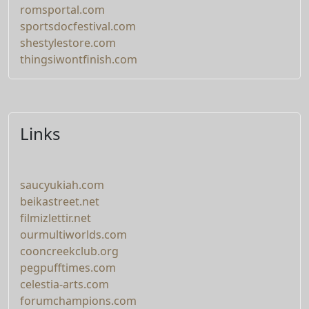
romsportal.com
sportsdocfestival.com
shestylestore.com
thingsiwontfinish.com
Links
saucyukiah.com
beikastreet.net
filmizlettir.net
ourmultiworlds.com
cooncreekclub.org
pegpufftimes.com
celestia-arts.com
forumchampions.com