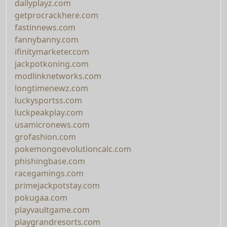
dailyplayz.com
getprocrackhere.com
fastinnews.com
fannybanny.com
ifinitymarketer.com
jackpotkoning.com
modlinknetworks.com
longtimenewz.com
luckysportss.com
luckpeakplay.com
usamicronews.com
grofashion.com
pokemongoevolutioncalc.com
phishingbase.com
racegamings.com
primejackpotstay.com
pokugaa.com
playvaultgame.com
playgrandresorts.com