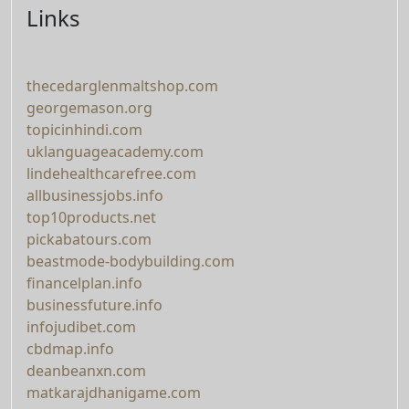
Links
thecedarglenmaltshop.com
georgemason.org
topicinhindi.com
uklanguageacademy.com
lindehealthcarefree.com
allbusinessjobs.info
top10products.net
pickabatours.com
beastmode-bodybuilding.com
financelplan.info
businessfuture.info
infojudibet.com
cbdmap.info
deanbeanxn.com
matkarajdhanigame.com