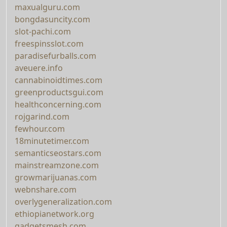
maxualguru.com
bongdasuncity.com
slot-pachi.com
freespinsslot.com
paradisefurballs.com
aveuere.info
cannabinoidtimes.com
greenproductsgui.com
healthconcerning.com
rojgarind.com
fewhour.com
18minutetimer.com
semanticseostars.com
mainstreamzone.com
growmarijuanas.com
webnshare.com
overlygeneralization.com
ethiopianetwork.org
gadgetsmesh.com