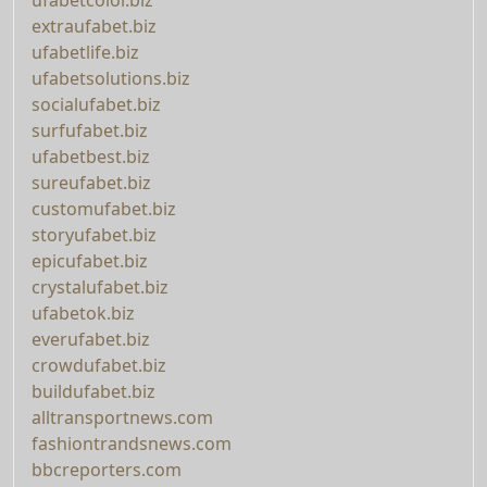
extraufabet.biz
ufabetlife.biz
ufabetsolutions.biz
socialufabet.biz
surfufabet.biz
ufabetbest.biz
sureufabet.biz
customufabet.biz
storyufabet.biz
epicufabet.biz
crystalufabet.biz
ufabetok.biz
everufabet.biz
crowdufabet.biz
buildufabet.biz
alltransportnews.com
fashiontrandsnews.com
bbcreporters.com