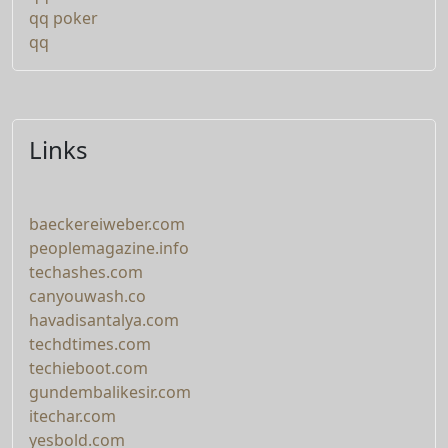
qq poker
qq
Links
baeckereiweber.com
peoplemagazine.info
techashes.com
canyouwash.co
havadisantalya.com
techdtimes.com
techieboot.com
gundembalikesir.com
itechar.com
yesbold.com