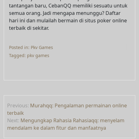
tantangan baru, CebanQQ memiliki sesuatu untuk
semua orang. Jadi mengapa menunggu? Daftar
hari ini dan mulailah bermain di situs poker online
terbaik di sekitar.
Posted in:
Pkv Games
Tagged:
pkv games
Post
Previous:
Murahqq: Pengalaman permainan online
navigation
terbaik
Next:
Mengungkap Rahasia Rahasiaqq: menyelam
mendalam ke dalam fitur dan manfaatnya