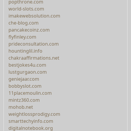
popthrone.com
world-slots.com
imakewebsolution.com
che-blog.com
pancakecoinz.com
flyfinley.com
prideconsultation.com
hountinglil.info
chakraaffirmations.net
bestjokes4u.com
lustgurgaon.com
geniejaar.com
bobbyslot.com
11placemoulin.com
mintz360.com
mohob.net
weightlossprodigy.com
smarttechyinfo.com
digitalnotebook.org