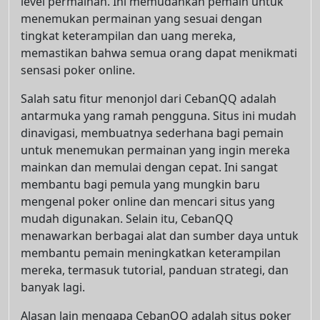
level permainan. Ini memudahkan pemain untuk
menemukan permainan yang sesuai dengan
tingkat keterampilan dan uang mereka,
memastikan bahwa semua orang dapat menikmati
sensasi poker online.
Salah satu fitur menonjol dari CebanQQ adalah
antarmuka yang ramah pengguna. Situs ini mudah
dinavigasi, membuatnya sederhana bagi pemain
untuk menemukan permainan yang ingin mereka
mainkan dan memulai dengan cepat. Ini sangat
membantu bagi pemula yang mungkin baru
mengenal poker online dan mencari situs yang
mudah digunakan. Selain itu, CebanQQ
menawarkan berbagai alat dan sumber daya untuk
membantu pemain meningkatkan keterampilan
mereka, termasuk tutorial, panduan strategi, dan
banyak lagi.
Alasan lain mengapa CebanQQ adalah situs poker