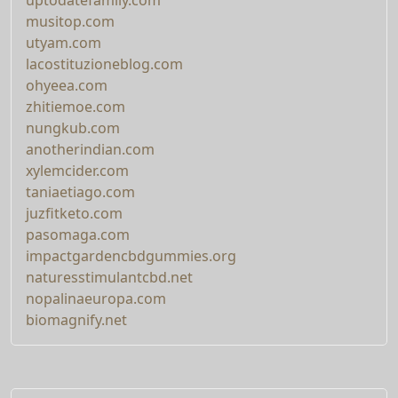
musitop.com
utyam.com
lacostituzioneblog.com
ohyeea.com
zhitiemoe.com
nungkub.com
anotherindian.com
xylemcider.com
taniaetiago.com
juzfitketo.com
pasomaga.com
impactgardencbdgummies.org
naturesstimulantcbd.net
nopalinaeuropa.com
biomagnify.net