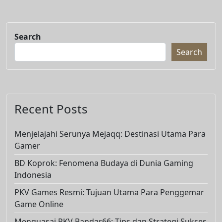
Search
Search
Recent Posts
Menjelajahi Serunya Mejaqq: Destinasi Utama Para
Gamer
BD Koprok: Fenomena Budaya di Dunia Gaming
Indonesia
PKV Games Resmi: Tujuan Utama Para Penggemar
Game Online
Menguasai PKV Bandar66: Tips dan Strategi Sukses