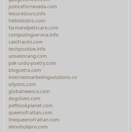
justicefornevada.com
leisuretours.info
hellotbsbro.com
farmandpetscare.com
computingservice.info
caiofracini.com
techpositive.info
unseonrang.com
pak-urdu-poetry.com
blogcetra.com
internetmarketingsolutions.co
ollystvs.com
globalnewscx.com
dogslives.com
pdfbookplanet.com
queenofrattan.com
thequeenofrattan.com
denohubpro.com