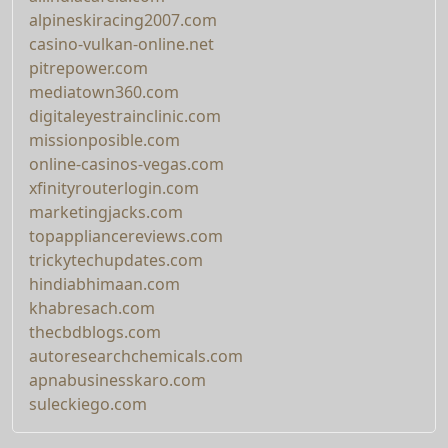
alpineskiracing2007.com
casino-vulkan-online.net
pitrepower.com
mediatown360.com
digitaleyestrainclinic.com
missionposible.com
online-casinos-vegas.com
xfinityrouterlogin.com
marketingjacks.com
topappliancereviews.com
trickytechupdates.com
hindiabhimaan.com
khabresach.com
thecbdblogs.com
autoresearchchemicals.com
apnabusinesskaro.com
suleckiego.com