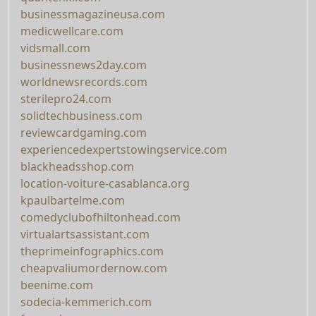
businessmagazineusa.com
medicwellcare.com
vidsmall.com
businessnews2day.com
worldnewsrecords.com
sterilepro24.com
solidtechbusiness.com
reviewcardgaming.com
experiencedexpertstowingservice.com
blackheadsshop.com
location-voiture-casablanca.org
kpaulbartelme.com
comedyclubofhiltonhead.com
virtualartsassistant.com
theprimeinfographics.com
cheapvaliumordernow.com
beenime.com
sodecia-kemmerich.com