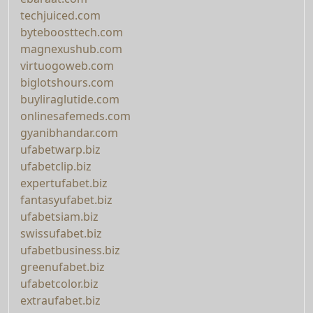
techjuiced.com
byteboosttech.com
magnexushub.com
virtuogoweb.com
biglotshours.com
buyliraglutide.com
onlinesafemeds.com
gyanibhandar.com
ufabetwarp.biz
ufabetclip.biz
expertufabet.biz
fantasyufabet.biz
ufabetsiam.biz
swissufabet.biz
ufabetbusiness.biz
greenufabet.biz
ufabetcolor.biz
extraufabet.biz