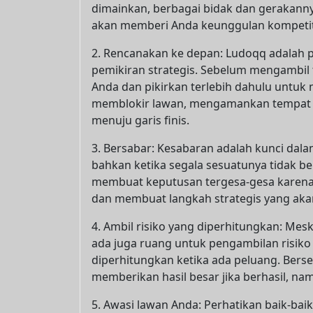
dimainkan, berbagai bidak dan gerakanny
akan memberi Anda keunggulan kompetiti
2. Rencanakan ke depan: Ludoqq adala
pemikiran strategis. Sebelum mengambil
Anda dan pikirkan terlebih dahulu untuk 
memblokir lawan, mengamankan tempat a
menuju garis finis.
3. Bersabar: Kesabaran adalah kunci dal
bahkan ketika segala sesuatunya tidak be
membuat keputusan tergesa-gesa karena 
dan membuat langkah strategis yang aka
4. Ambil risiko yang diperhitungkan: M
ada juga ruang untuk pengambilan risiko 
diperhitungkan ketika ada peluang. Bers
memberikan hasil besar jika berhasil, n
5. Awasi lawan Anda: Perhatikan baik-ba