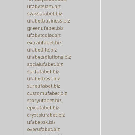
ufabetsiam.biz
swissufabet.biz
ufabetbusiness.biz
greenufabet.biz
ufabetcolor.biz
extraufabet.biz
ufabetlife.biz
ufabetsolutions.biz
socialufabet.biz
surfufabet.biz
ufabetbest.biz
sureufabet.biz
customufabet.biz
storyufabet.biz
epicufabet.biz
crystalufabet.biz
ufabetok.biz
everufabet.biz