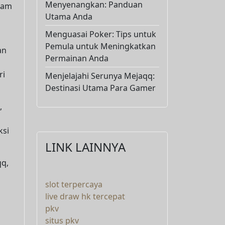
Menyenangkan: Panduan
lam
Utama Anda
Menguasai Poker: Tips untuk
Pemula untuk Meningkatkan
an
Permainan Anda
ri
Menjelajahi Serunya Mejaqq:
Destinasi Utama Para Gamer
,
ksi
LINK LAINNYA
qq,
slot terpercaya
live draw hk tercepat
pkv
situs pkv