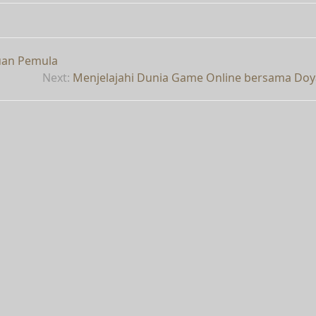
uan Pemula
Next:
Menjelajahi Dunia Game Online bersama Do