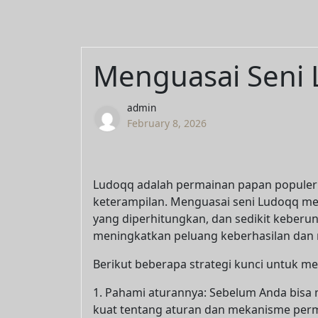
Menguasai Seni 
admin
February 8, 2026
Ludoqq adalah permainan papan populer
keterampilan. Menguasai seni Ludoqq mem
yang diperhitungkan, dan sedikit keberun
meningkatkan peluang keberhasilan dan
Berikut beberapa strategi kunci untuk m
1. Pahami aturannya: Sebelum Anda bisa
kuat tentang aturan dan mekanisme perma