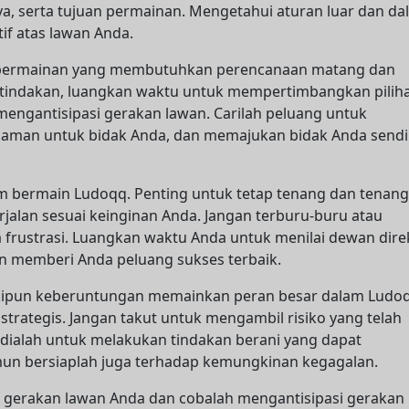
a, serta tujuan permainan. Mengetahui aturan luar dan da
f atas lawan Anda.
h permainan yang membutuhkan perencanaan matang dan
 tindakan, luangkan waktu untuk mempertimbangkan pilih
mengantisipasi gerakan lawan. Carilah peluang untuk
man untuk bidak Anda, dan memajukan bidak Anda sendi
am bermain Ludoqq. Penting untuk tetap tenang dan tenang
rjalan sesuai keinginan Anda. Jangan terburu-buru atau
frustrasi. Luangkan waktu Anda untuk menilai dewan dire
n memberi Anda peluang sukses terbaik.
eskipun keberuntungan memainkan peran besar dalam Ludo
strategis. Jangan takut untuk mengambil risiko yang telah
edialah untuk melakukan tindakan berani yang dapat
amun bersiaplah juga terhadap kemungkinan kegagalan.
ik gerakan lawan Anda dan cobalah mengantisipasi gerakan