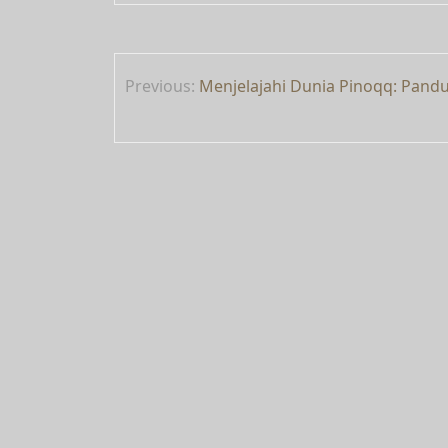
Post
Previous:
Menjelajahi Dunia Pinoqq: Pand
navigation