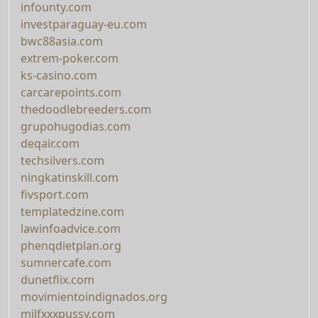
infounty.com
investparaguay-eu.com
bwc88asia.com
extrem-poker.com
ks-casino.com
carcarepoints.com
thedoodlebreeders.com
grupohugodias.com
deqair.com
techsilvers.com
ningkatinskill.com
fivsport.com
templatedzine.com
lawinfoadvice.com
phenqdietplan.org
sumnercafe.com
dunetflix.com
movimientoindignados.org
milfxxxpussy.com