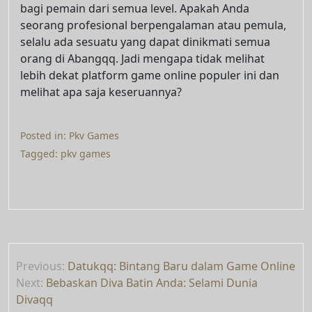
bagi pemain dari semua level. Apakah Anda
seorang profesional berpengalaman atau pemula,
selalu ada sesuatu yang dapat dinikmati semua
orang di Abangqq. Jadi mengapa tidak melihat
lebih dekat platform game online populer ini dan
melihat apa saja keseruannya?
Posted in:
Pkv Games
Tagged:
pkv games
Post
Previous:
Datukqq: Bintang Baru dalam Game Online
navigation
Next:
Bebaskan Diva Batin Anda: Selami Dunia
Divaqq