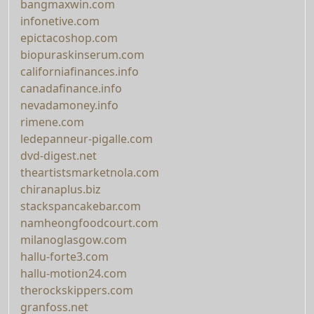
bangmaxwin.com
infonetive.com
epictacoshop.com
biopuraskinserum.com
californiafinances.info
canadafinance.info
nevadamoney.info
rimene.com
ledepanneur-pigalle.com
dvd-digest.net
theartistsmarketnola.com
chiranaplus.biz
stackspancakebar.com
namheongfoodcourt.com
milanoglasgow.com
hallu-forte3.com
hallu-motion24.com
therockskippers.com
granfoss.net