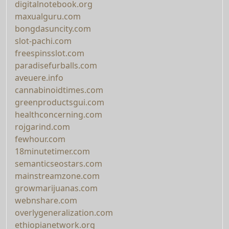
digitalnotebook.org
maxualguru.com
bongdasuncity.com
slot-pachi.com
freespinsslot.com
paradisefurballs.com
aveuere.info
cannabinoidtimes.com
greenproductsgui.com
healthconcerning.com
rojgarind.com
fewhour.com
18minutetimer.com
semanticseostars.com
mainstreamzone.com
growmarijuanas.com
webnshare.com
overlygeneralization.com
ethiopianetwork.org