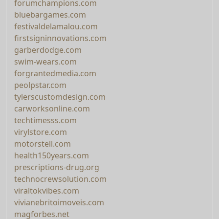
forumchampions.com
bluebargames.com
festivaldelamalou.com
firstsigninnovations.com
garberdodge.com
swim-wears.com
forgrantedmedia.com
peolpstar.com
tylerscustomdesign.com
carworksonline.com
techtimesss.com
virylstore.com
motorstell.com
health150years.com
prescriptions-drug.org
technocrewsolution.com
viraltokvibes.com
vivianebritoimoveis.com
magforbes.net