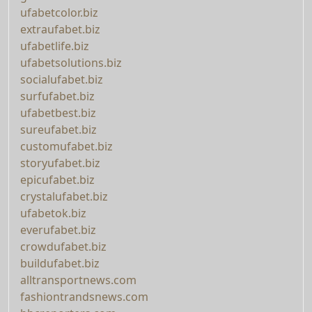
ufabetcolor.biz
extraufabet.biz
ufabetlife.biz
ufabetsolutions.biz
socialufabet.biz
surfufabet.biz
ufabetbest.biz
sureufabet.biz
customufabet.biz
storyufabet.biz
epicufabet.biz
crystalufabet.biz
ufabetok.biz
everufabet.biz
crowdufabet.biz
buildufabet.biz
alltransportnews.com
fashiontrandsnews.com