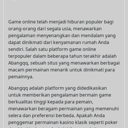
Game online telah menjadi hiburan populer bagi
orang-orang dari segala usia, menawarkan
pengalaman menyenangkan dan mendalam yang
dapat dinikmati dari kenyamanan rumah Anda
sendiri. Salah satu platform game online
terpopuler dalam beberapa tahun terakhir adalah
Abangqq, sebuah situs yang menawarkan berbagai
macam permainan menarik untuk dinikmati para
pemainnya.
Abangqq adalah platform yang didedikasikan
untuk memberikan pengalaman bermain game
berkualitas tinggi kepada para pemain,
menawarkan beragam permainan yang memenuhi
selera dan preferensi berbeda. Apakah Anda
penggemar permainan kasino klasik seperti poker