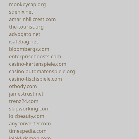
monkeycap.org
sdenix.net
amarinhillcrest.com
the-tourist.org
advogato.net
isafebag.net
bloombergz.com
enterpriseboosts.com
casino-kartenspiele.com
casino-automatenspiele.org
casino-tischspiele.com
otbody.com
jamestrust.net
trenz24.com
skipworking.com
loizbeauty.com
anyconverter.com
timespedia.com
jejakkrismon.com