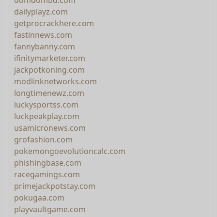
dailyplayz.com
getprocrackhere.com
fastinnews.com
fannybanny.com
ifinitymarketer.com
jackpotkoning.com
modlinknetworks.com
longtimenewz.com
luckysportss.com
luckpeakplay.com
usamicronews.com
grofashion.com
pokemongoevolutioncalc.com
phishingbase.com
racegamings.com
primejackpotstay.com
pokugaa.com
playvaultgame.com