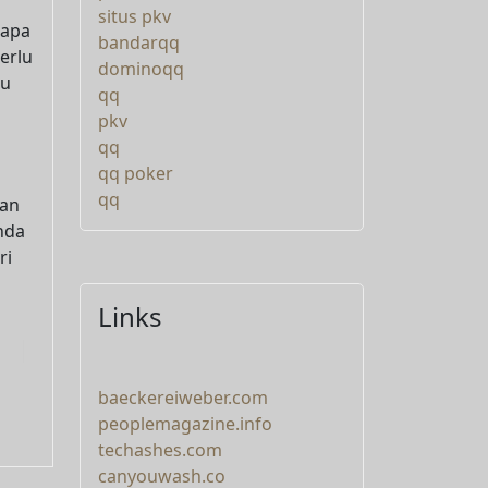
situs pkv
 apa
bandarqq
erlu
dominoqq
lu
qq
pkv
qq
qq poker
qq
gan
nda
ri
Links
baeckereiweber.com
peoplemagazine.info
techashes.com
canyouwash.co