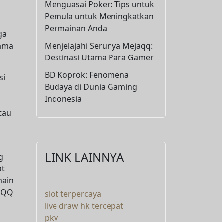
Menguasai Poker: Tips untuk
Pemula untuk Meningkatkan
Permainan Anda
ga
lama
Menjelajahi Serunya Mejaqq:
Destinasi Utama Para Gamer
BD Koprok: Fenomena
si
Budaya di Dunia Gaming
Indonesia
tau
LINK LAINNYA
g
at
main
deQQ
slot terpercaya
live draw hk tercepat
pkv