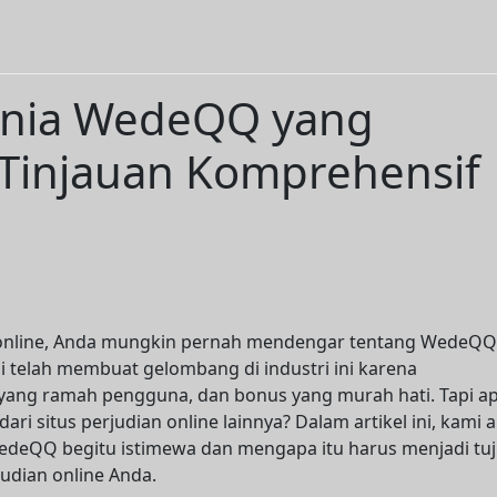
nia WedeQQ yang
Tinjauan Komprehensif
 online, Anda mungkin pernah mendengar tentang WedeQQ
ni telah membuat gelombang di industri ini karena
yang ramah pengguna, dan bonus yang murah hati. Tapi a
situs perjudian online lainnya? Dalam artikel ini, kami 
edeQQ begitu istimewa dan mengapa itu harus menjadi tu
udian online Anda.