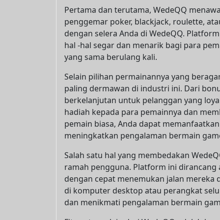
Pertama dan terutama, WedeQQ menawark
penggemar poker, blackjack, roulette, at
dengan selera Anda di WedeQQ. Platform
hal -hal segar dan menarik bagi para pe
yang sama berulang kali.
Selain pilihan permainannya yang bera
paling dermawan di industri ini. Dari b
berkelanjutan untuk pelanggan yang lo
hadiah kepada para pemainnya dan membua
pemain biasa, Anda dapat memanfaatka
meningkatkan pengalaman bermain game
Salah satu hal yang membedakan WedeQQ d
ramah pengguna. Platform ini dirancang
dengan cepat menemukan jalan mereka d
di komputer desktop atau perangkat selu
dan menikmati pengalaman bermain gam