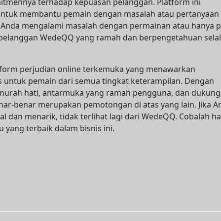
mitmennya terhadap kepuasan pelanggan. Platform ini
ntuk membantu pemain dengan masalah atau pertanyaan
h Anda mengalami masalah dengan permainan atau hanya p
n pelanggan WedeQQ yang ramah dan berpengetahuan sela
tform perjudian online terkemuka yang menawarkan
 untuk pemain dari semua tingkat keterampilan. Dengan
 murah hati, antarmuka yang ramah pengguna, dan dukun
ar-benar merupakan pemotongan di atas yang lain. Jika A
l dan menarik, tidak terlihat lagi dari WedeQQ. Cobalah ha
u yang terbaik dalam bisnis ini.