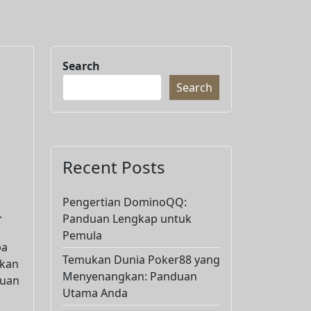
Search
Search
Recent Posts
Pengertian DominoQQ:
.
Panduan Lengkap untuk
Pemula
pa
Temukan Dunia Poker88 yang
akan
Menyenangkan: Panduan
juan
Utama Anda