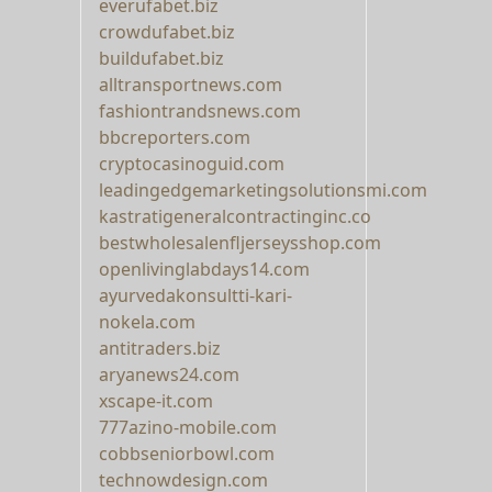
everufabet.biz
crowdufabet.biz
buildufabet.biz
alltransportnews.com
fashiontrandsnews.com
bbcreporters.com
cryptocasinoguid.com
leadingedgemarketingsolutionsmi.com
kastratigeneralcontractinginc.co
bestwholesalenfljerseysshop.com
openlivinglabdays14.com
ayurvedakonsultti-kari-
nokela.com
antitraders.biz
aryanews24.com
xscape-it.com
777azino-mobile.com
cobbseniorbowl.com
technowdesign.com