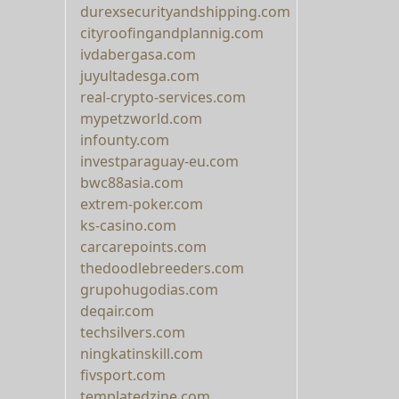
durexsecurityandshipping.com
cityroofingandplannig.com
ivdabergasa.com
juyultadesga.com
real-crypto-services.com
mypetzworld.com
infounty.com
investparaguay-eu.com
bwc88asia.com
extrem-poker.com
ks-casino.com
carcarepoints.com
thedoodlebreeders.com
grupohugodias.com
deqair.com
techsilvers.com
ningkatinskill.com
fivsport.com
templatedzine.com