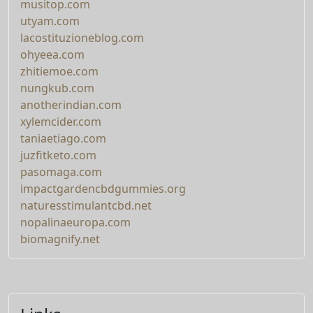
musitop.com
utyam.com
lacostituzioneblog.com
ohyeea.com
zhitiemoe.com
nungkub.com
anotherindian.com
xylemcider.com
taniaetiago.com
juzfitketo.com
pasomaga.com
impactgardencbdgummies.org
naturesstimulantcbd.net
nopalinaeuropa.com
biomagnify.net