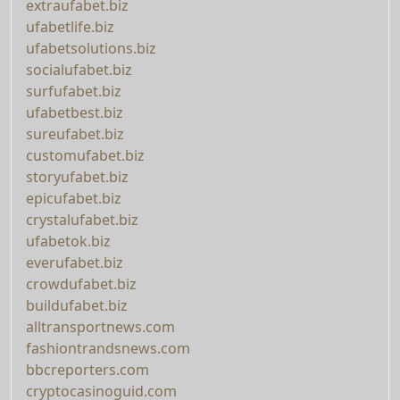
extraufabet.biz
ufabetlife.biz
ufabetsolutions.biz
socialufabet.biz
surfufabet.biz
ufabetbest.biz
sureufabet.biz
customufabet.biz
storyufabet.biz
epicufabet.biz
crystalufabet.biz
ufabetok.biz
everufabet.biz
crowdufabet.biz
buildufabet.biz
alltransportnews.com
fashiontrandsnews.com
bbcreporters.com
cryptocasinoguid.com