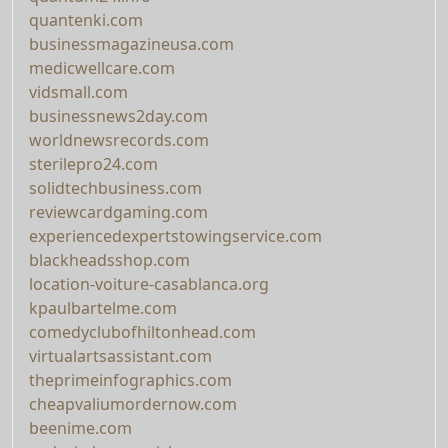
quantenki.com
businessmagazineusa.com
medicwellcare.com
vidsmall.com
businessnews2day.com
worldnewsrecords.com
sterilepro24.com
solidtechbusiness.com
reviewcardgaming.com
experiencedexpertstowingservice.com
blackheadsshop.com
location-voiture-casablanca.org
kpaulbartelme.com
comedyclubofhiltonhead.com
virtualartsassistant.com
theprimeinfographics.com
cheapvaliumordernow.com
beenime.com