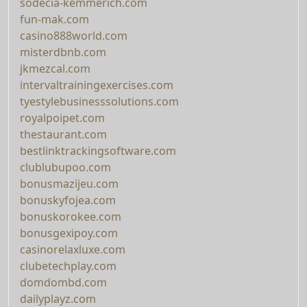
sodecia-kemmerich.com
fun-mak.com
casino888world.com
misterdbnb.com
jkmezcal.com
intervaltrainingexercises.com
tyestylebusinesssolutions.com
royalpoipet.com
thestaurant.com
bestlinktrackingsoftware.com
clublubupoo.com
bonusmazijeu.com
bonuskyfojea.com
bonuskorokee.com
bonusgexipoy.com
casinorelaxluxe.com
clubetechplay.com
domdombd.com
dailyplayz.com