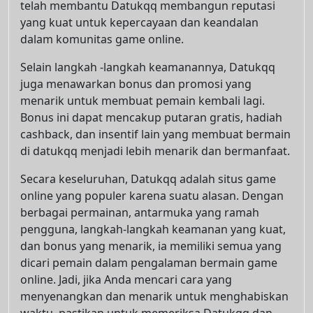
telah membantu Datukqq membangun reputasi
yang kuat untuk kepercayaan dan keandalan
dalam komunitas game online.
Selain langkah -langkah keamanannya, Datukqq
juga menawarkan bonus dan promosi yang
menarik untuk membuat pemain kembali lagi.
Bonus ini dapat mencakup putaran gratis, hadiah
cashback, dan insentif lain yang membuat bermain
di datukqq menjadi lebih menarik dan bermanfaat.
Secara keseluruhan, Datukqq adalah situs game
online yang populer karena suatu alasan. Dengan
berbagai permainan, antarmuka yang ramah
pengguna, langkah-langkah keamanan yang kuat,
dan bonus yang menarik, ia memiliki semua yang
dicari pemain dalam pengalaman bermain game
online. Jadi, jika Anda mencari cara yang
menyenangkan dan menarik untuk menghabiskan
waktu, pastikan untuk memeriksa Datukqq dan