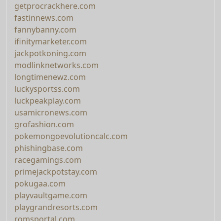
getprocrackhere.com
fastinnews.com
fannybanny.com
ifinitymarketer.com
jackpotkoning.com
modlinknetworks.com
longtimenewz.com
luckysportss.com
luckpeakplay.com
usamicronews.com
grofashion.com
pokemongoevolutioncalc.com
phishingbase.com
racegamings.com
primejackpotstay.com
pokugaa.com
playvaultgame.com
playgrandresorts.com
romsportal.com