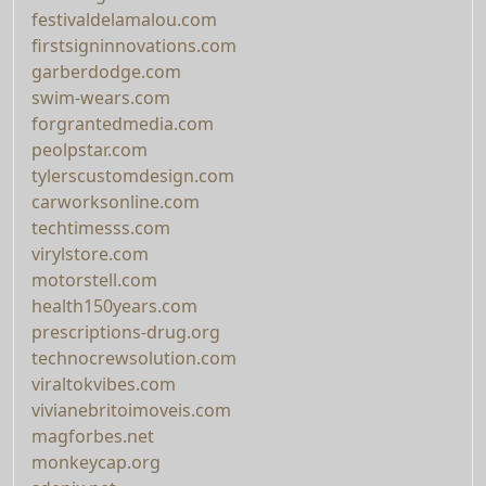
festivaldelamalou.com
firstsigninnovations.com
garberdodge.com
swim-wears.com
forgrantedmedia.com
peolpstar.com
tylerscustomdesign.com
carworksonline.com
techtimesss.com
virylstore.com
motorstell.com
health150years.com
prescriptions-drug.org
technocrewsolution.com
viraltokvibes.com
vivianebritoimoveis.com
magforbes.net
monkeycap.org