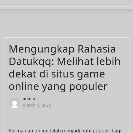
Mengungkap Rahasia
Datukqq: Melihat lebih
dekat di situs game
online yang populer
admin
March 6, 2025
Permainan online telah menjadi hobi populer bagi