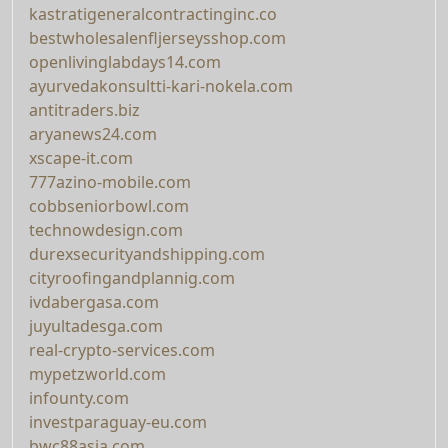
kastratigeneralcontractinginc.co
bestwholesalenfljerseysshop.com
openlivinglabdays14.com
ayurvedakonsultti-kari-nokela.com
antitraders.biz
aryanews24.com
xscape-it.com
777azino-mobile.com
cobbseniorbowl.com
technowdesign.com
durexsecurityandshipping.com
cityroofingandplannig.com
ivdabergasa.com
juyultadesga.com
real-crypto-services.com
mypetzworld.com
infounty.com
investparaguay-eu.com
bwc88asia.com