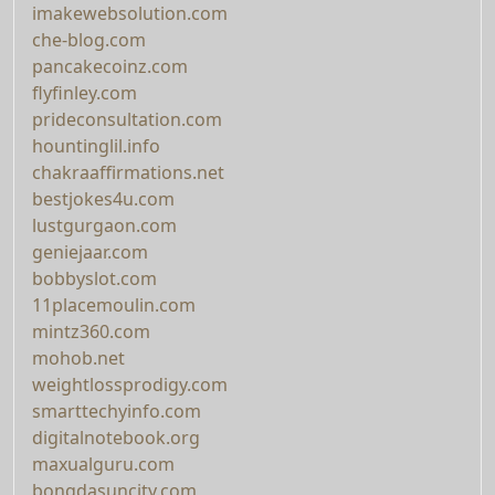
imakewebsolution.com
che-blog.com
pancakecoinz.com
flyfinley.com
prideconsultation.com
hountinglil.info
chakraaffirmations.net
bestjokes4u.com
lustgurgaon.com
geniejaar.com
bobbyslot.com
11placemoulin.com
mintz360.com
mohob.net
weightlossprodigy.com
smarttechyinfo.com
digitalnotebook.org
maxualguru.com
bongdasuncity.com