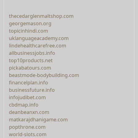
thecedarglenmaltshop.com
georgemason.org
topicinhindi.com
uklanguageacademy.com
lindehealthcarefree.com
allbusinessjobs.info
top10products.net
pickabatours.com
beastmode-bodybuilding.com
financelplan.info
businessfuture.info
infojudibet.com
cbdmap.info
deanbeanxn.com
matkarajdhanigame.com
popthrone.com
world-slots.com