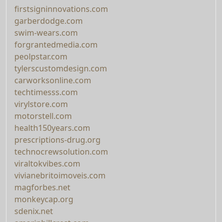
firstsigninnovations.com
garberdodge.com
swim-wears.com
forgrantedmedia.com
peolpstar.com
tylerscustomdesign.com
carworksonline.com
techtimesss.com
virylstore.com
motorstell.com
health150years.com
prescriptions-drug.org
technocrewsolution.com
viraltokvibes.com
vivianebritoimoveis.com
magforbes.net
monkeycap.org
sdenix.net