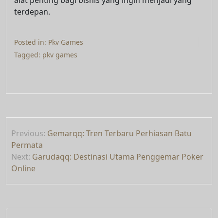
terdepan.
Posted in:
Pkv Games
Tagged:
pkv games
Post
Previous:
Gemarqq: Tren Terbaru Perhiasan Batu
navigation
Permata
Next:
Garudaqq: Destinasi Utama Penggemar Poker
Online