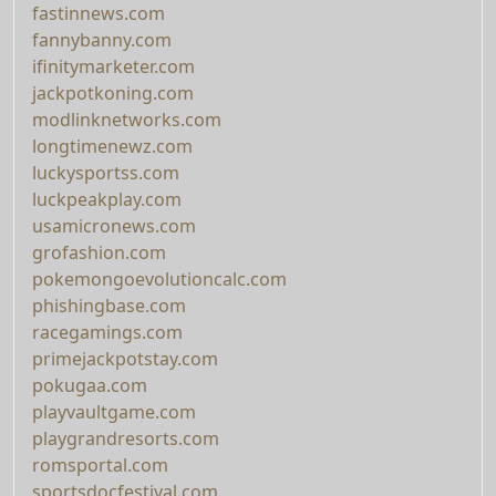
fastinnews.com
fannybanny.com
ifinitymarketer.com
jackpotkoning.com
modlinknetworks.com
longtimenewz.com
luckysportss.com
luckpeakplay.com
usamicronews.com
grofashion.com
pokemongoevolutioncalc.com
phishingbase.com
racegamings.com
primejackpotstay.com
pokugaa.com
playvaultgame.com
playgrandresorts.com
romsportal.com
sportsdocfestival.com