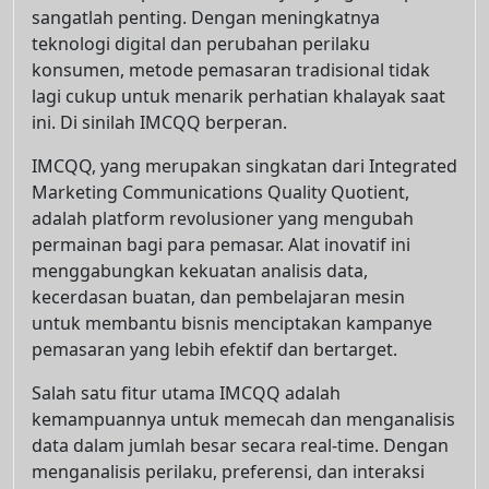
sangatlah penting. Dengan meningkatnya
teknologi digital dan perubahan perilaku
konsumen, metode pemasaran tradisional tidak
lagi cukup untuk menarik perhatian khalayak saat
ini. Di sinilah IMCQQ berperan.
IMCQQ, yang merupakan singkatan dari Integrated
Marketing Communications Quality Quotient,
adalah platform revolusioner yang mengubah
permainan bagi para pemasar. Alat inovatif ini
menggabungkan kekuatan analisis data,
kecerdasan buatan, dan pembelajaran mesin
untuk membantu bisnis menciptakan kampanye
pemasaran yang lebih efektif dan bertarget.
Salah satu fitur utama IMCQQ adalah
kemampuannya untuk memecah dan menganalisis
data dalam jumlah besar secara real-time. Dengan
menganalisis perilaku, preferensi, dan interaksi