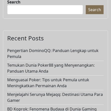
Search
Search
Recent Posts
Pengertian DominoQQ: Panduan Lengkap untuk
Pemula
Temukan Dunia Poker88 yang Menyenangkan:
Panduan Utama Anda
Menguasai Poker: Tips untuk Pemula untuk
Meningkatkan Permainan Anda
Menjelajahi Serunya Mejaqq: Destinasi Utama Para
Gamer
BD Koprok: Fenomena Budaya di Dunia Gaming