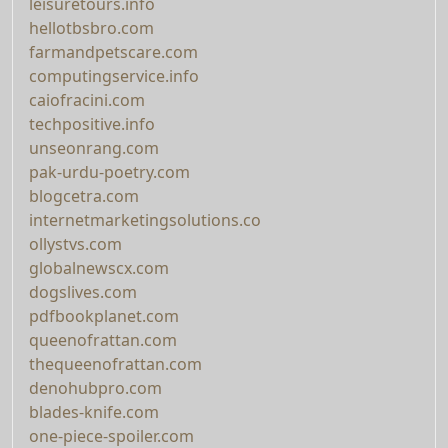
leisuretours.info
hellotbsbro.com
farmandpetscare.com
computingservice.info
caiofracini.com
techpositive.info
unseonrang.com
pak-urdu-poetry.com
blogcetra.com
internetmarketingsolutions.co
ollystvs.com
globalnewscx.com
dogslives.com
pdfbookplanet.com
queenofrattan.com
thequeenofrattan.com
denohubpro.com
blades-knife.com
one-piece-spoiler.com