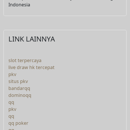
Indonesia
LINK LAINNYA
slot terpercaya
live draw hk tercepat
pkv
situs pkv
bandarqq
dominoqq
qq
pkv
qq
qq poker
qq