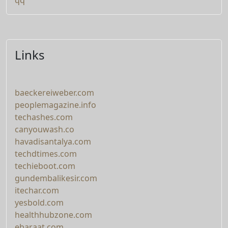
Links
baeckereiweber.com
peoplemagazine.info
techashes.com
canyouwash.co
havadisantalya.com
techdtimes.com
techieboot.com
gundembalikesir.com
itechar.com
yesbold.com
healthhubzone.com
ebaraat.com