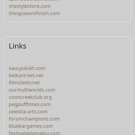
shestylestore.com
thingsiwontfinish.com
Links
saucyukiah.com
beikastreet.net
filmizlettir.net
ourmultiworlds.com
cooncreekclub.org
pegpufftimes.com
celestia-arts.com
forumchampions.com
bluebargames.com
festivaldelamalou.com