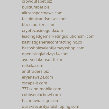
crowdufabet.biz
buildufabet.biz
alltransportnews.com
fashiontrandsnews.com
bbcreporters.com
cryptocasinoguid.com
leadingedgemarketingsolutionsmi.com
kastratigeneralcontractinginc.co
bestwholesalenfljerseysshop.com
openlivinglabdays14.com
ayurvedakonsultti-kari-
nokela.com
antitraders.biz
aryanews24.com
xscape-it.com
777azino-mobile.com
cobbseniorbowl.com
technowdesign.com
durexsecurityandshipping.com