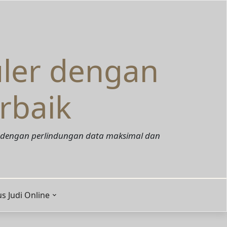
uler dengan
rbaik
er dengan perlindungan data maksimal dan
us Judi Online