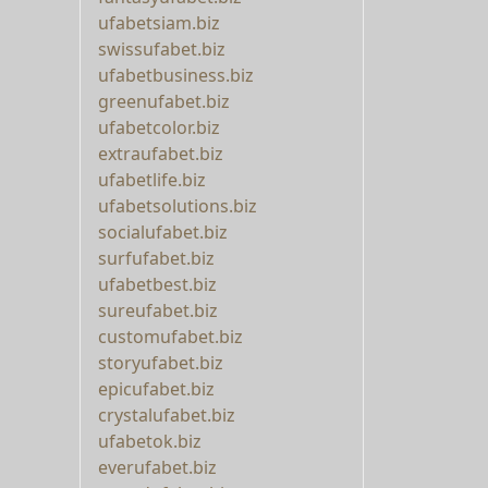
ufabetsiam.biz
swissufabet.biz
ufabetbusiness.biz
greenufabet.biz
ufabetcolor.biz
extraufabet.biz
ufabetlife.biz
ufabetsolutions.biz
socialufabet.biz
surfufabet.biz
ufabetbest.biz
sureufabet.biz
customufabet.biz
storyufabet.biz
epicufabet.biz
crystalufabet.biz
ufabetok.biz
everufabet.biz