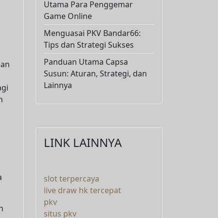
Utama Para Penggemar
Game Online
Menguasai PKV Bandar66:
Tips dan Strategi Sukses
Panduan Utama Capsa
kan
Susun: Aturan, Strategi, dan
Lainnya
agi
n
LINK LAINNYA
a
slot terpercaya
live draw hk tercepat
pkv
n
situs pkv