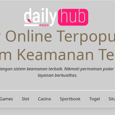
r Online Terpop
em Keamanan Te
r dengan sistem keamanan terbaik. Nikmati permainan pok
layanan berkualitas.
 Games
Slot
Casino
Sportbook
Togel
Sit