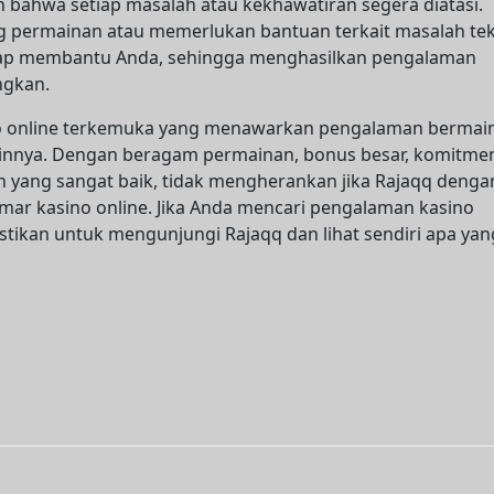
bahwa setiap masalah atau kekhawatiran segera diatasi.
g permainan atau memerlukan bantuan terkait masalah tek
 siap membantu Anda, sehingga menghasilkan pengalaman
ngkan.
ino online terkemuka yang menawarkan pengalaman bermai
innya. Dengan beragam permainan, bonus besar, komitme
n yang sangat baik, tidak mengherankan jika Rajaqq denga
emar kasino online. Jika Anda mencari pengalaman kasino
tikan untuk mengunjungi Rajaqq dan lihat sendiri apa yan