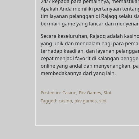
24/7 kepada para pemainnya, memastikan 
Apakah Anda memiliki pertanyaan tentan
tim layanan pelanggan di Rajaqq selalu
bermain game yang lancar dan menyena
Secara keseluruhan, Rajaqq adalah kas
yang unik dan mendalam bagi para pema
terhadap keadilan, dan layanan pelangga
cepat menjadi favorit di kalangan pengg
online yang andal dan menyenangkan, pas
membedakannya dari yang lain.
Posted in:
Casino
,
Pkv Games
,
Slot
Tagged:
casino
,
pkv games
,
slot