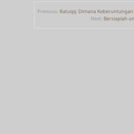
Post
Previous:
Ratuqq: Dimana Keberuntungan 
navigation
Next:
Bersiaplah 