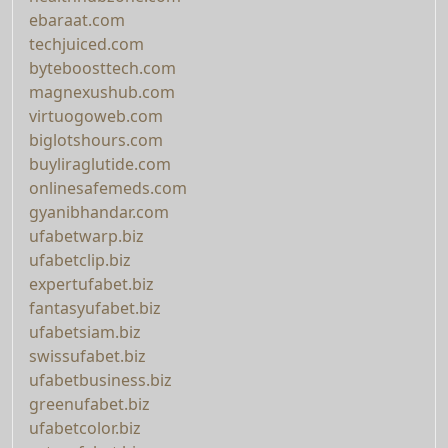
ebaraat.com
techjuiced.com
byteboosttech.com
magnexushub.com
virtuogoweb.com
biglotshours.com
buyliraglutide.com
onlinesafemeds.com
gyanibhandar.com
ufabetwarp.biz
ufabetclip.biz
expertufabet.biz
fantasyufabet.biz
ufabetsiam.biz
swissufabet.biz
ufabetbusiness.biz
greenufabet.biz
ufabetcolor.biz