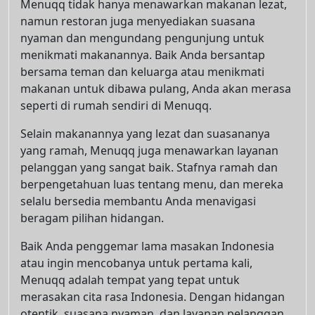
Menuqq tidak hanya menawarkan makanan lezat,
namun restoran juga menyediakan suasana
nyaman dan mengundang pengunjung untuk
menikmati makanannya. Baik Anda bersantap
bersama teman dan keluarga atau menikmati
makanan untuk dibawa pulang, Anda akan merasa
seperti di rumah sendiri di Menuqq.
Selain makanannya yang lezat dan suasananya
yang ramah, Menuqq juga menawarkan layanan
pelanggan yang sangat baik. Stafnya ramah dan
berpengetahuan luas tentang menu, dan mereka
selalu bersedia membantu Anda menavigasi
beragam pilihan hidangan.
Baik Anda penggemar lama masakan Indonesia
atau ingin mencobanya untuk pertama kali,
Menuqq adalah tempat yang tepat untuk
merasakan cita rasa Indonesia. Dengan hidangan
otentik, suasana nyaman, dan layanan pelanggan