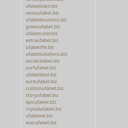
ufabetsiam.biz
swissufabet.biz
ufabetbusiness.biz
greenufabet.biz
ufabetcolor.biz
extraufabet.biz
ufabetlife.biz
ufabetsolutions.biz
socialufabet.biz
surfufabet.biz
ufabetbest.biz
sureufabet.biz
customufabet.biz
storyufabet.biz
epicufabet.biz
crystalufabet.biz
ufabetok.biz
everufabet.biz