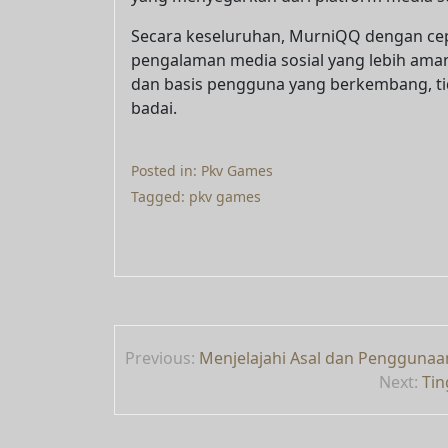
Secara keseluruhan, MurniQQ dengan cep
pengalaman media sosial yang lebih aman 
dan basis pengguna yang berkembang, ti
badai.
Posted in:
Pkv Games
Tagged:
pkv games
Post
Previous:
Menjelajahi Asal dan Pengguna
navigation
Next:
Ti