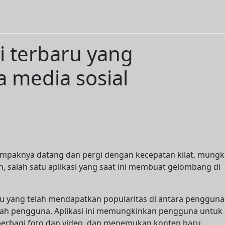
i terbaru yang
 media sosial
tampaknya datang dan pergi dengan kecepatan kilat, mungk
n, salah satu aplikasi yang saat ini membuat gelombang di
ru yang telah mendapatkan popularitas di antara pengguna
mah pengguna. Aplikasi ini memungkinkan pengguna untuk
erbagi foto dan video, dan menemukan konten baru