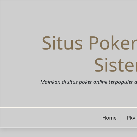
Skip
to
content
Situs Poke
Sist
Mainkan di situs poker online terpopule
Home
Pkv