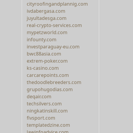
cityroofingandplannig.com
ivdabergasa.com
juyultadesga.com
real-crypto-services.com
mypetzworld.com
infounty.com
investparaguay-eu.com
bwc88asia.com
extrem-poker.com
ks-casino.com
carcarepoints.com
thedoodlebreeders.com
grupohugodias.com
deqair.com
techsilvers.com
ningkatinskill.com
fivsport.com
templatedzine.com
lawinfoadvice.com