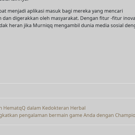
at menjadi aplikasi masuk bagi mereka yang mencari
dan digerakkan oleh masyarakat. Dengan fitur -fitur inova
dak heran jika Murniqq mengambil dunia media sosial den
an HematqQ dalam Kedokteran Herbal
ngkatkan pengalaman bermain game Anda dengan Champ