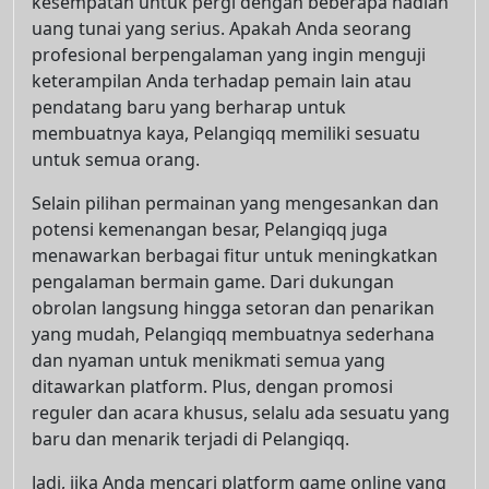
kesempatan untuk pergi dengan beberapa hadiah
uang tunai yang serius. Apakah Anda seorang
profesional berpengalaman yang ingin menguji
keterampilan Anda terhadap pemain lain atau
pendatang baru yang berharap untuk
membuatnya kaya, Pelangiqq memiliki sesuatu
untuk semua orang.
Selain pilihan permainan yang mengesankan dan
potensi kemenangan besar, Pelangiqq juga
menawarkan berbagai fitur untuk meningkatkan
pengalaman bermain game. Dari dukungan
obrolan langsung hingga setoran dan penarikan
yang mudah, Pelangiqq membuatnya sederhana
dan nyaman untuk menikmati semua yang
ditawarkan platform. Plus, dengan promosi
reguler dan acara khusus, selalu ada sesuatu yang
baru dan menarik terjadi di Pelangiqq.
Jadi, jika Anda mencari platform game online yang