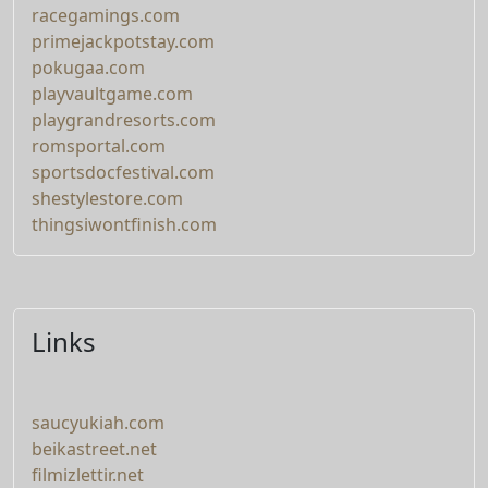
racegamings.com
primejackpotstay.com
pokugaa.com
playvaultgame.com
playgrandresorts.com
romsportal.com
sportsdocfestival.com
shestylestore.com
thingsiwontfinish.com
Links
saucyukiah.com
beikastreet.net
filmizlettir.net