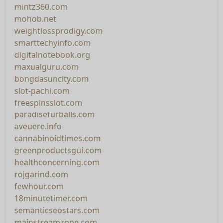
mintz360.com
mohob.net
weightlossprodigy.com
smarttechyinfo.com
digitalnotebook.org
maxualguru.com
bongdasuncity.com
slot-pachi.com
freespinsslot.com
paradisefurballs.com
aveuere.info
cannabinoidtimes.com
greenproductsgui.com
healthconcerning.com
rojgarind.com
fewhour.com
18minutetimer.com
semanticseostars.com
mainstreamzone.com