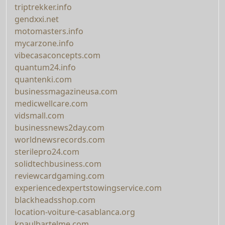
triptrekker.info
gendxxi.net
motomasters.info
mycarzone.info
vibecasaconcepts.com
quantum24.info
quantenki.com
businessmagazineusa.com
medicwellcare.com
vidsmall.com
businessnews2day.com
worldnewsrecords.com
sterilepro24.com
solidtechbusiness.com
reviewcardgaming.com
experiencedexpertstowingservice.com
blackheadsshop.com
location-voiture-casablanca.org
kpaulbartelme.com