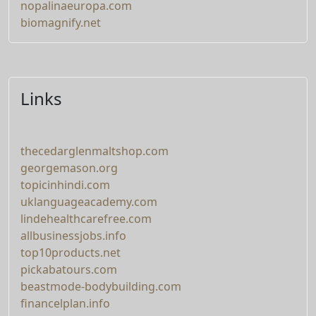
nopalinaeuropa.com
biomagnify.net
Links
thecedarglenmaltshop.com
georgemason.org
topicinhindi.com
uklanguageacademy.com
lindehealthcarefree.com
allbusinessjobs.info
top10products.net
pickabatours.com
beastmode-bodybuilding.com
financelplan.info