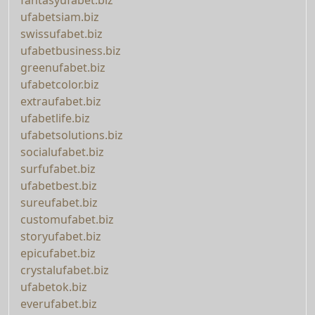
ufabetsiam.biz
swissufabet.biz
ufabetbusiness.biz
greenufabet.biz
ufabetcolor.biz
extraufabet.biz
ufabetlife.biz
ufabetsolutions.biz
socialufabet.biz
surfufabet.biz
ufabetbest.biz
sureufabet.biz
customufabet.biz
storyufabet.biz
epicufabet.biz
crystalufabet.biz
ufabetok.biz
everufabet.biz