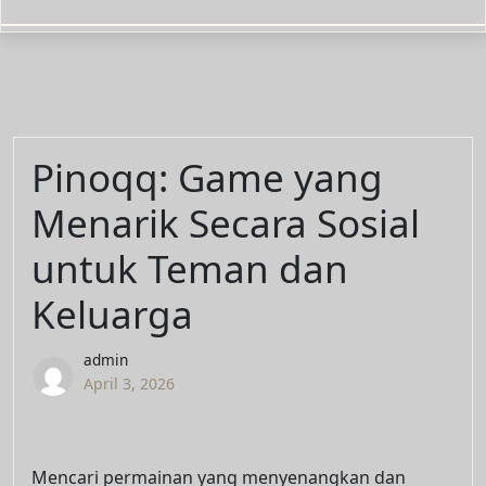
Pinoqq: Game yang
Menarik Secara Sosial
untuk Teman dan
Keluarga
admin
April 3, 2026
Mencari permainan yang menyenangkan dan