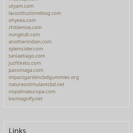
utyam.com
lacostituzioneblog.com
ohyeea.com
zhitiemoe.com
nungkub.com
anotherindian.com
xylemcider.com
taniaetiago.com
juzfitketo.com
pasomaga.com
impactgardencbdgummies.org
naturesstimulantcbd.net
nopalinaeuropa.com
biomagnify.net
Links