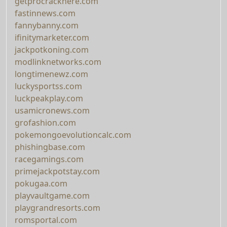
getprocrackhere.com
fastinnews.com
fannybanny.com
ifinitymarketer.com
jackpotkoning.com
modlinknetworks.com
longtimenewz.com
luckysportss.com
luckpeakplay.com
usamicronews.com
grofashion.com
pokemongoevolutioncalc.com
phishingbase.com
racegamings.com
primejackpotstay.com
pokugaa.com
playvaultgame.com
playgrandresorts.com
romsportal.com