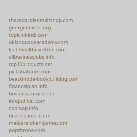
thecedarglenmaltshop.com
georgemason.org
topicinhindi.com
uklanguageacademy.com
lindehealthcarefree.com
allbusinessjobs.info
top10products.net
pickabatours.com
beastmode-bodybuilding.com
financelplan.info
businessfuture.info
infojudibet.com
cbdmap.info
deanbeanxn.com
matkarajdhanigame.com
popthrone.com