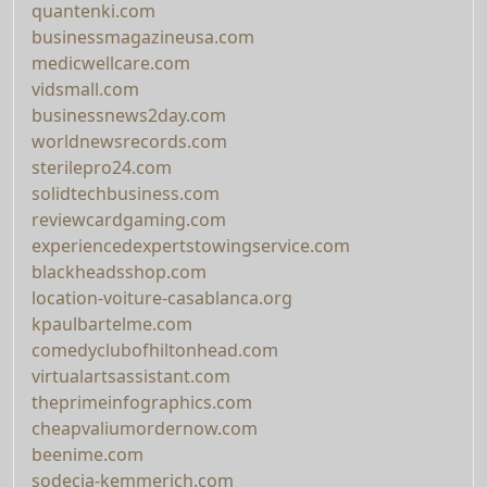
quantenki.com
businessmagazineusa.com
medicwellcare.com
vidsmall.com
businessnews2day.com
worldnewsrecords.com
sterilepro24.com
solidtechbusiness.com
reviewcardgaming.com
experiencedexpertstowingservice.com
blackheadsshop.com
location-voiture-casablanca.org
kpaulbartelme.com
comedyclubofhiltonhead.com
virtualartsassistant.com
theprimeinfographics.com
cheapvaliumordernow.com
beenime.com
sodecia-kemmerich.com