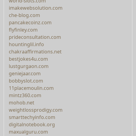
world-slots.com
imakewebsolution.com
che-blog.com
pancakecoinz.com
flyfinley.com
prideconsultation.com
hountinglil.info
chakraaffirmations.net
bestjokes4u.com
lustgurgaon.com
geniejaar.com
bobbyslot.com
11placemoulin.com
mintz360.com
mohob.net
weightlossprodigy.com
smarttechyinfo.com
digitalnotebook.org
maxualguru.com