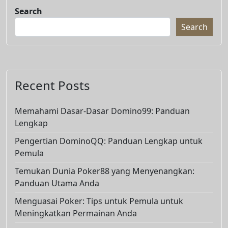
Search
Search
Recent Posts
Memahami Dasar-Dasar Domino99: Panduan
Lengkap
Pengertian DominoQQ: Panduan Lengkap untuk
Pemula
Temukan Dunia Poker88 yang Menyenangkan:
Panduan Utama Anda
Menguasai Poker: Tips untuk Pemula untuk
Meningkatkan Permainan Anda