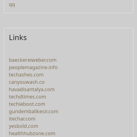
qq
Links
baeckereiweber.com
peoplemagazine.info
techashes.com
canyouwash.co
havadisantalya.com
techdtimes.com
techieboot.com
gundembalikesir.com
itechar.com
yesbold.com
healthhubzone.com