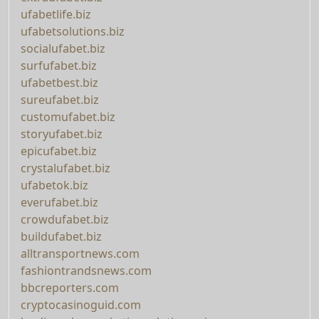
ufabetlife.biz
ufabetsolutions.biz
socialufabet.biz
surfufabet.biz
ufabetbest.biz
sureufabet.biz
customufabet.biz
storyufabet.biz
epicufabet.biz
crystalufabet.biz
ufabetok.biz
everufabet.biz
crowdufabet.biz
buildufabet.biz
alltransportnews.com
fashiontrandsnews.com
bbcreporters.com
cryptocasinoguid.com