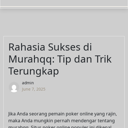
Rahasia Sukses di
Murahqq: Tip dan Trik
Terungkap
admin
June 7, 2025
Jika Anda seorang pemain poker online yang rajin,
maka Anda mungkin pernah mendengar tentang
murahqq. Situs poker online populer ini dikenal