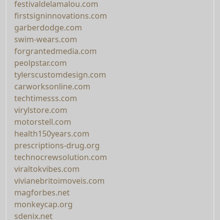
festivaldelamalou.com
firstsigninnovations.com
garberdodge.com
swim-wears.com
forgrantedmedia.com
peolpstar.com
tylerscustomdesign.com
carworksonline.com
techtimesss.com
virylstore.com
motorstell.com
health150years.com
prescriptions-drug.org
technocrewsolution.com
viraltokvibes.com
vivianebritoimoveis.com
magforbes.net
monkeycap.org
sdenix.net