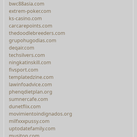
bwc88asia.com
extrem-poker.com
ks-casino.com
carcarepoints.com
thedoodlebreeders.com
grupohugodias.com
deqair.com
techsilvers.com
ningkatinskill.com
fivsport.com
templatedzine.com
lawinfoadvice.com
phenqdietplan.org
sumnercafe.com
dunetflix.com
movimientoindignados.org
milfxxxpussy.com
uptodatefamily.com
musitop.com