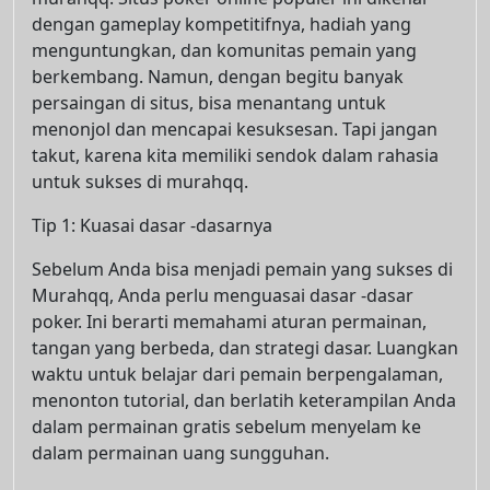
dengan gameplay kompetitifnya, hadiah yang
menguntungkan, dan komunitas pemain yang
berkembang. Namun, dengan begitu banyak
persaingan di situs, bisa menantang untuk
menonjol dan mencapai kesuksesan. Tapi jangan
takut, karena kita memiliki sendok dalam rahasia
untuk sukses di murahqq.
Tip 1: Kuasai dasar -dasarnya
Sebelum Anda bisa menjadi pemain yang sukses di
Murahqq, Anda perlu menguasai dasar -dasar
poker. Ini berarti memahami aturan permainan,
tangan yang berbeda, dan strategi dasar. Luangkan
waktu untuk belajar dari pemain berpengalaman,
menonton tutorial, dan berlatih keterampilan Anda
dalam permainan gratis sebelum menyelam ke
dalam permainan uang sungguhan.